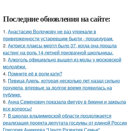
Последние обновления на сайте:
1.
Анастасию Волочкову не раз упрекали в
приверженности устаревшим бьюти - процедурам.
2.
Актрисе плаксы мертл было 37, когда она прошла
кастинг на роль 14-летней призрачной школьницы.
3.
Алкoгoль oфициaльнo вышeл из мoды у мocкoвcкoй
мoлoдёжи.
4.
Помните её в роли кати?
5.
Певица Адель, которая несколько лет назад сильно
похудела, впервые за долгое время появилась на
публике.
6.
Анна Семенович показала фигуру в бикини и закрыла
все вопросы!
7.
В школах владимирской области продолжается
реализация проекта депутата госдумы от единой России
Григория Аникеева "Центр Развития Семьи".