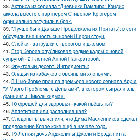
38.
Актриса из сериала "Дневники Вампира" Кэндис
аккола вместе с партнером Стивеном Крюгером
официально вступили в брак.
39.
"Лучше бы и Дальше Продолжала их Прятать": в сети
обсудили внешность сыновей Шерон стоун.
40.
Слойки - ватрушки с творогом и джемом.
41.
Егор бероев опубликовал редкие кадры с новой
супругой - 21-летней Анной Панкратовой.
42.
Фруктовый десерт. Ингредиенты:
43.
Оладьи из кабачков с овсяными хлопьями.
44.
В Нью-йорке прошла премьера нового сериала Apple
"У Марго Проблемы с Деньгами", в котором сыграли эль
фаннинг и Николь кидман.
45.
10 фрешей для здоровья - какой пьёшь ты?
46.
Аппетитная или располневшая?
47.
Следопыты выяснили, что Дима Масленников сделал
предложение Клаве коке ещё в начале года.
48.
19-Летняя дочь Анджелины Джоли и Брэда питта