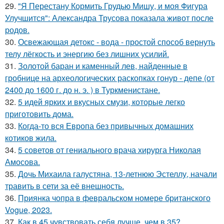
29.
"Я Перестану Кормить Грудью Мишу, и моя Фигура
Улучшится": Александра Трусова показала живот после
родов.
30.
Освежающая детокс - вода - простой способ вернуть
телу лёгкость и энергию без лишних усилий.
31.
Золотой баран и каменный лев, найденные в
гробнице на археологических раскопках гонур - депе (от
2400 до 1600 г. до н. э. ) в Туркменистане.
32.
5 идей ярких и вкусных смузи, которые легко
приготовить дома.
33.
Когда-то вся Европа без привычных домашних
котиков жила.
34.
5 советов от гениального врача хирурга Николая
Амосова.
35.
Дочь Михаила галустяна, 13-летнюю Эстеллу, начали
травить в сети за её внешность.
36.
Приянка чопра в февральском номере британского
Vogue, 2023.
37.
Как в 45 чувствовать себя лучше, чем в 35?