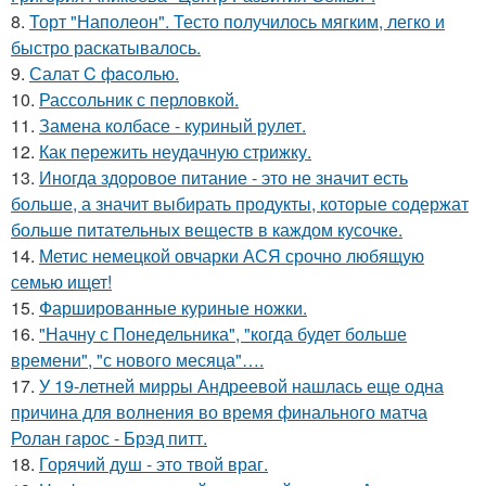
8.
Торт "Наполеон". Тесто получилось мягким, легко и
быстро раскатывалось.
9.
Салат C фaсoлью.
10.
Рассольник с перловкой.
11.
Замена колбасе - куриный рулет.
12.
Как пережить неудачную стрижку.
13.
Иногда здоровое питание - это не значит есть
больше, а значит выбирать продукты, которые содержат
больше питательных веществ в каждом кусочке.
14.
Метис немецкой овчарки АСЯ срочно любящую
семью ищет!
15.
Фаршированные куриные ножки.
16.
"Начну с Понедельника", "когда будет больше
времени", "с нового месяца"….
17.
У 19-летней мирры Андреевой нашлась еще одна
причина для волнения во время финального матча
Ролан гарос - Брэд питт.
18.
Горячий душ - это твой враг.