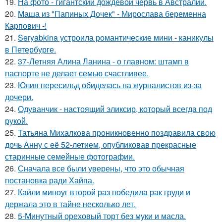
19.
На фото - гигантский дождевой червь в Австралии.
20.
Маша из "Папиных Дочек" - Мирослава беременна
Карпович -!
21.
Seryabkina устроила романтические мини - каникулы
в Петербурге.
22.
37-Летняя Алина Ланина - о главном: штамп в
паспорте не делает семью счастливее.
23.
Юлия пересильд обиделась на журналистов из-за
дочери.
24.
Одуванчик - настоящий эликсир, который всегда под
рукой.
25.
Татьяна Михалкова проникновенно поздравила свою
дочь Анну с её 52-летием, опубликовав прекрасные
старинные семейные фотографии.
26.
Сначала все были уверены, что это обычная
постановка ради Хайпа.
27.
Кайли миноуг второй раз победила рак груди и
держала это в тайне несколько лет.
28.
5-Минутный ореховый торт без муки и масла.