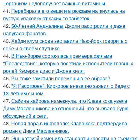
- организм недополучает важные витамины.
41.
Перебирала его вещи и в рюкзаке наткнулась на
пустую упаковку от каких-то таблеток.
42.
50-Летней Анджелины Джоли расстроила и даже
напугала фанатов.
43.
Хайди клум снова заставила Нью-йорк говорить о
себе и о своём спутнике.
44.
В Нью-йорке состоялась премьера фильма
"Последствия", которую посетили исполнители главных
ролей Кэмерон диас и Джона хилл.
45.
Вы тоже заметили перемены в её образе?
46.
"Я Расстроен": Киркоров внезапно заявил о беде с
13-летним сыном.
47.
Сабина хайрова намекнула, что Клава кока увела
Диму Масленникова из отношений, что вызвало бурю
обсуждений в сети.
48.
Новая пара в инфополе: Клава кока подтвердила
роман с Дима Масленников.
49.
Энн хэтэуэй изменила стандарты красоты на съёмках