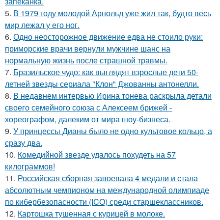
запеканка.
5.
В 1979 году молодой Арнольд уже жил так, будто весь
мир лежал у его ног.
6.
Одно неосторожное движение едва не стоило руки:
приморские врачи вернули мужчине шанс на
нормальную жизнь после страшной травмы.
7.
Бразильское чудо: как выглядят взрослые дети 50-
летней звезды сериала "Клон" Джованны антонелли.
8.
В недавнем интервью Ирина тонева раскрыла детали
своего семейного союза с Алексеем брижей -
хореографом, далеким от мира шоу-бизнеса.
9.
У принцессы Дианы было не одно культовое кольцо, а
сразу два.
10.
Комедийной звезде удалось похудеть на 57
килограммов!
11.
Российская сборная завоевала 4 медали и стала
абсолютным чемпионом на международной олимпиаде
по кибербезопасности (ICO) среди старшеклассников.
12.
Картошка тушенная с курицей в молоке.