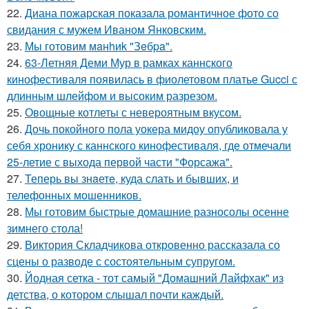
22.
Диана пожарская показала романтичное фото со
свидания с мужем Иваном Янковским.
23.
Мы готовим мaнhиk "Зeбpa".
24.
63-Летняя Деми Мур в рамках каннского
кинофестиваля появилась в фиолетовом платье Gucci с
длинным шлейфом и высоким разрезом.
25.
Овощные котлеты с невероятным вкусом.
26.
Дочь покойного пола уокера мидоу опубликовала у
себя хронику с каннского кинофестиваля, где отмечали
25-летие с выхода первой части "Форсажа".
27.
Теперь вы знaетe, куда слать и бывших, и
телeфонныx мошенников.
28.
Мы готовим быстрые домашние разносолы осенне
зимнего стола!
29.
Виктория Складчикова откровенно рассказала со
сцены о разводе с состоятельным супругом.
30.
Йодная сетка - тот самый "Домашний Лайфхак" из
детства, о котором слышал почти каждый.