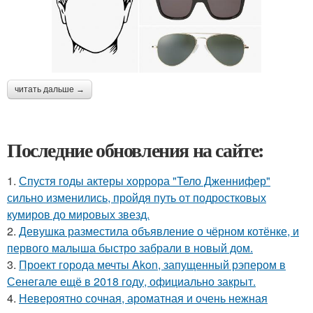
читать дальше →
Последние обновления на сайте:
1.
Спустя годы актеры хоррора "Тело Дженнифер"
сильно изменились, пройдя путь от подростковых
кумиров до мировых звезд.
2.
Девушка разместила объявление о чёрном котёнке, и
первого малыша быстро забрали в новый дом.
3.
Проект города мечты Akon, запущенный рэпером в
Сенегале ещё в 2018 году, официально закрыт.
4.
Невероятно сочная, ароматная и очень нежная