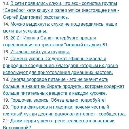
13.
В сети появились слухи, что экс - солистка группы
"Серебро" катя кищук и рэпер 9mice (настоящее имя -
Сергей Дмитриев) расстались.
14.
Можно выдохнуть: слухи не подтвердились, наши
молитвы услышаны.
15.
20-21 Июня в Санкт-петербурге прошли
соревнования по триатлону "медный всадник 51.
16.
Итальянский суп из курицы.
17.
Семена укропа. Содержат эфирные масла и
природные соединения, благодаря которым их давно
используют для приготовления домашних настоев.
18.
Иногда здоровое питание - это не значит есть
больше, а значит выбирать продукты, которые содержат
больше питательных веществ в каждом кусочке.
19.
Горшочек, варись. Обязательно попробуйте!
20.
Против фильтров и пластики: почему честный
пляжный лук ди девлин расколол интернет - сообщества.
21.
Джим керри ушел от рене зеллвегер к анастасии
Волочковой?