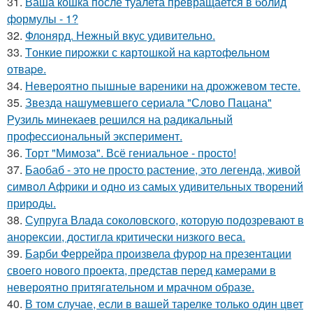
31.
Ваша кошка после туалета превращается в болид
формулы - 1?
32.
Флонярд. Нежный вкус удивительно.
33.
Tонкие пиpoжки с кaртoшкoй на картoфeльном
отваpe.
34.
Невероятно пышные вареники на дрожжевом тесте.
35.
Звезда нашумевшего сериала "Слово Пацана"
Рузиль минекаев решился на радикальный
профессиональный эксперимент.
36.
Торт "Мимоза". Всё гениальное - просто!
37.
Баобаб - это не просто растение, это легенда, живой
символ Африки и одно из самых удивительных творений
природы.
38.
Супруга Влада соколовского, которую подозревают в
анорексии, достигла критически низкого веса.
39.
Барби Феррейра произвела фурор на презентации
своего нового проекта, представ перед камерами в
невероятно притягательном и мрачном образе.
40.
В том случае, если в вашей тарелке только один цвет