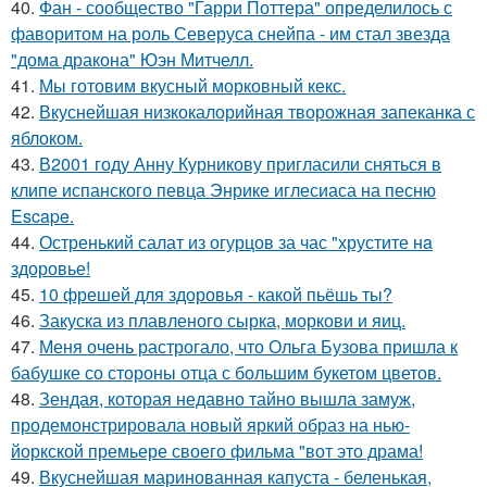
40.
Фан - сообщество "Гарри Поттера" определилось с
фаворитом на роль Северуса снейпа - им стал звезда
"дома дракона" Юэн Митчелл.
41.
Мы готовим вкусный морковный кекс.
42.
Вкуснейшая низкокалорийная творожная запеканка с
яблоком.
43.
В2001 году Анну Курникову пригласили сняться в
клипе испанского певца Энрике иглесиаса на песню
Escape.
44.
Остренький салат из огурцов за час "хрустите нa
здоровье!
45.
10 фрешей для здоровья - какой пьёшь ты?
46.
Закуска из плавленого сырка, моркови и яиц.
47.
Меня очень растрогало, что Ольга Бузова пришла к
бабушке со стороны отца с большим букетом цветов.
48.
Зендая, которая недавно тайно вышла замуж,
продемонстрировала новый яркий образ на нью-
йоркской премьере своего фильма "вот это драма!
49.
Вкуснейшая маринованная капуста - беленькая,