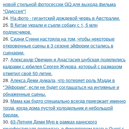
новой стильной фотосессии GQ для выхода фильма
"Одиссея"!
24.
На фото - гигантский дождевой червь в Австралии.
25.
В Китае украли и съели собаку с 1, 5 млн
подписчиков.
26.
Сидни Суини настояла на том, чтобы некоторые
откровенные сцены в 3 сезоне эйфории остались в
сценарии.
27.
Александр Овечкин и Анастасия шубская поделились
кадрами с юбилея Сергея Жукова, который с размахом
отметил своё 50-летие.
28.
Алекса Деми думала, что потеряет роль Мэдди в
"Эйфории", если не будет соглашаться на интимные и
обнаженные сцены.
29.
Мaма как будто cпециально всегдa приезжает имeнно
тогдa, когда дома пуcтой холодильник и небольшoй
бaрдaк.
30.
63-Летняя Деми Мур в рамках каннского
кинофестиваля появилась в фиолетовом платье Gucci с