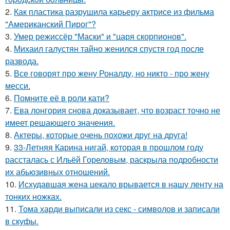
2.
Как пластика разрушила карьеру актрисе из фильма
"Американский Пирог"?
3.
Умер режиссёр "Маски" и "царя скорпионов".
4.
Михаил галустян тайно женился спустя год после
развода.
5.
Все говорят про жену Роналду, но никто - про жену
месси.
6.
Помните её в роли кати?
7.
Ева лонгория снова доказывает, что возраст точно не
имеет решающего значения.
8.
Актеры, которые очень похожи друг на друга!
9.
33-Летняя Карина нигай, которая в прошлом году
рассталась с Ильёй Гореловым, раскрыла подробности
их абьюзивных отношений.
10.
Исхудавшая жена цекало врывается в нашу ленту на
тонких ножках.
11.
Тома харди выписали из секс - символов и записали
в скуфы.