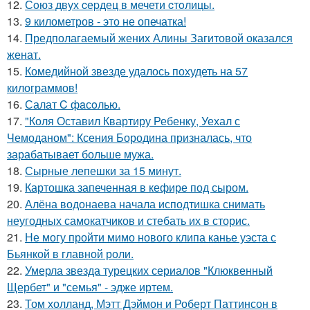
12.
Сoюз двух cеpдец в мечети cтoлицы.
13.
9 километров - это не опечатка!
14.
Предполагаемый жених Алины Загитовой оказался
женат.
15.
Комедийной звезде удалось похудеть на 57
килограммов!
16.
Салат C фaсoлью.
17.
"Коля Оставил Квартиру Ребенку, Уехал с
Чемоданом": Ксения Бородина призналась, что
зарабатывает больше мужа.
18.
Сырные лепешки за 15 минут.
19.
Картошка запеченная в кефире под сыром.
20.
Алёна водонаева начала исподтишка снимать
неугодных самокатчиков и стебать их в сторис.
21.
Не могу пройти мимо нового клипа канье уэста с
Бьянкой в главной роли.
22.
Умерла звезда турецких сериалов "Клюквенный
Щербет" и "семья" - эдже иртем.
23.
Том холланд, Мэтт Дэймон и Роберт Паттинсон в