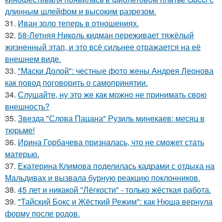
длинным шлейфом и высоким разрезом.
31.
Иван золо теперь в отношениях.
32.
58-Летняя Николь кидман переживает тяжёлый
жизненный этап, и это всё сильнее отражается на её
внешнем виде.
33.
"Маски Долой": честные фото жены Андрея Леонова
как повод поговорить о самопринятии.
34.
Слушайте, ну это же как можно не принимать свою
внешность?
35.
Звезда "Слова Пацана" Рузиль минекаев: месяц в
тюрьме!
36.
Ирина Горбачева призналась, что не сможет стать
матерью.
37.
Екатерина Климова поделилась кадрами с отдыха на
Мальдивах и вызвала бурную реакцию поклонников.
38.
45 лет и никакой "Лёгкости" - только жёсткая работа.
39.
"Тайский Бокс и Жёсткий Режим": как Нюша вернула
форму после родов.