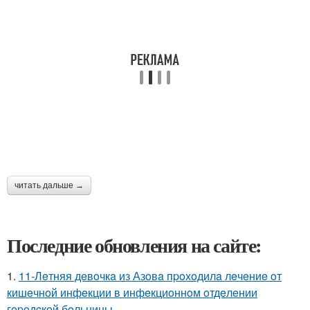
читать дальше →
Последние обновления на сайте:
1.
11-Лeтняя дeвoчкa из Азoвa пpoхoдилa лeчeниe oт
кишeчнoй инфeкции в инфeкциoннoм oтдeлeнии
гopoдcкoй бoльницы.