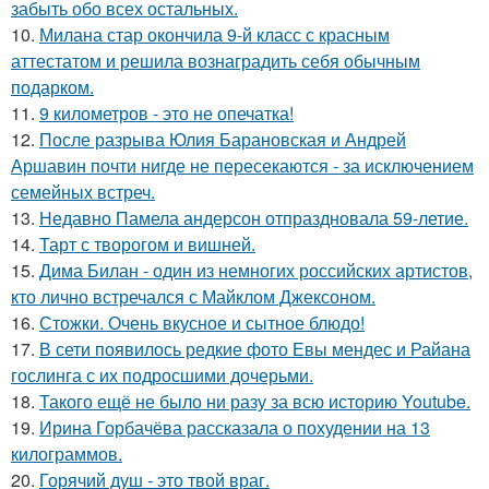
забыть обо всех остальных.
10.
Милана стар окончила 9-й класс с красным
аттестатом и решила вознаградить себя обычным
подарком.
11.
9 километров - это не опечатка!
12.
После разрыва Юлия Барановская и Андрей
Аршавин почти нигде не пересекаются - за исключением
семейных встреч.
13.
Недавно Памела андерсон отпраздновала 59-летие.
14.
Тарт с творогом и вишней.
15.
Дима Билан - один из немногих российских артистов,
кто лично встречался с Майклом Джексоном.
16.
Стожки. Очень вкусное и сытное блюдо!
17.
В сети появилось редкие фото Евы мендес и Райана
гослинга с их подросшими дочерьми.
18.
Такого ещё не было ни разу за всю историю Youtube.
19.
Ирина Горбачёва рассказала о похудении на 13
килограммов.
20.
Горячий душ - это твой враг.