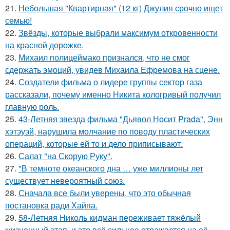
21.
Небольшая "Квартирная" (12 кг) Джулия срочно ищет
семью!
22.
Звёзды, которые выбрали максимум откровенности
на красной дорожке.
23.
Михаил полицеймако признался, что не смог
сдержать эмоций, увидев Михаила Ефремова на сцене.
24.
Создатели фильма о лидере группы сектор газа
рассказали, почему именно Никита кологривый получил
главную роль.
25.
43-Летняя звезда фильма "Дьявол Носит Prada", Энн
хэтэуэй, нарушила молчание по поводу пластических
операций, которые ей то и дело приписывают.
26.
Салат "на Скорую Руку".
27.
"В темноте океанского дна … уже миллионы лет
существует невероятный союз.
28.
Сначала все были уверены, что это обычная
постановка ради Хайпа.
29.
58-Летняя Николь кидман переживает тяжёлый
жизненный этап, и это всё сильнее отражается на её