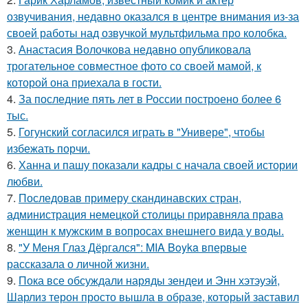
озвучивания, недавно оказался в центре внимания из-за
своей работы над озвучкой мультфильма про колобка.
3.
Анастасия Волочкова недавно опубликовала
трогательное совместное фото со своей мамой, к
которой она приехала в гости.
4.
За последние пять лет в России построено более 6
тыс.
5.
Гогунский согласился играть в "Универе", чтобы
избежать порчи.
6.
Ханна и пашу показали кадры с начала своей истории
любви.
7.
Последовав примеру скандинавских стран,
администрация немецкой столицы приравняла права
женщин к мужским в вопросах внешнего вида у воды.
8.
"У Меня Глаз Дёргался": MIA Boyka впервые
рассказала о личной жизни.
9.
Пока все обсуждали наряды зендеи и Энн хэтэуэй,
Шарлиз терон просто вышла в образе, который заставил