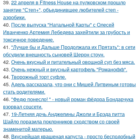
39.
22 апреля в Fitness House на пулковском прошло
занятие "Степ+", объединившее любителей степ -
аэробики.
40.
После выпуска "Натальной Карты" с Олесей
Иванченко Артемия Лебедева захейтили за грубость и
токсичное поведение.
41.
"Лучше бы и Дальше Продолжала их Прятать": в сети
обсудили внешность сыновей Шерон стоун.
42.
Очень вкусный и питательный овощной суп без мяса.
43.
Очень нежный и вкусный картофель "Романофф".
44.
Творожный торт суфле.
45.
Адель рассказала, что они с Мишей Литвиным готовы
стать родителями.
46.
"Федю понесло! " - новый роман фёдора Бондарчука
взорвал соцсети.
47.
19-Летняя дочь Анджелины Джоли и Брэда питта
Шайло поразила поклонников сходством со своей
знаменитой матерью.
48.
Вкуснейшая квашеная капуста - просто бесподобный