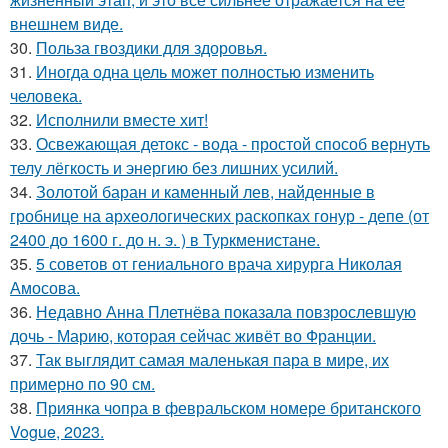
внешнем виде.
30.
Польза гвоздики для здоровья.
31.
Иногда одна цель может полностью изменить
человека.
32.
Исполнили вместе хит!
33.
Освежающая детокс - вода - простой способ вернуть
телу лёгкость и энергию без лишних усилий.
34.
Золотой баран и каменный лев, найденные в
гробнице на археологических раскопках гонур - депе (от
2400 до 1600 г. до н. э. ) в Туркменистане.
35.
5 советов от гениального врача хирурга Николая
Амосова.
36.
Недавно Анна Плетнёва показала повзрослевшую
дочь - Марию, которая сейчас живёт во Франции.
37.
Так выглядит самая маленькая пара в мире, их
примерно по 90 см.
38.
Приянка чопра в февральском номере британского
Vogue, 2023.