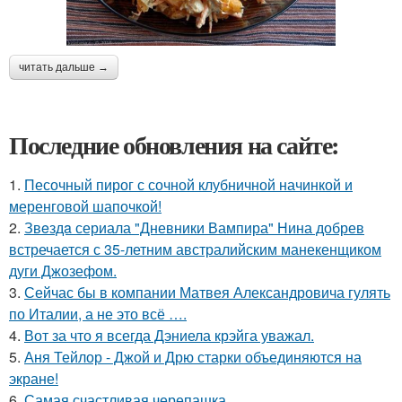
читать дальше →
Последние обновления на сайте:
1.
Песочный пирог с сочной клубничной начинкой и
меренговой шапочкой!
2.
Звeздa сериала "Дневники Вампира" Нина добрев
встречается с 35-летним австралийским манекенщиком
дуги Джозефом.
3.
Сейчас бы в компании Матвея Александровича гулять
по Италии, а не это всё ….
4.
Вот за что я всегда Дэниела крэйга уважал.
5.
Аня Тейлор - Джой и Дрю старки объединяются на
экране!
6.
Самая счастливая черепашка.