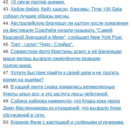
42.
10 смузи против анемии.
43.
Хейли бибер, Кейт хадсон, бэкхэмы: Time 100 Gala
собрал лучшие образы весны.
44.
Австралийскую блогершу ли халтон после появления
на фестивале Coachella начали называть "Самой
Красивой Девушкой в Мире", сообщает New York Post.
45.
Торт - салат "Чудо - Слойка".
46.
Совместное фото Кристины асмус и её близняшки
маши милаш вызвало оживлённую реакцию
подписчиков.
47.
Хотите быстрее прийти к своей цели и не тратить
время на ошибки?
48.
В нашей ленте снова появились великолепные
букеты алых роз, и это заслуга люсы чеботиной.
49.
Сабина хайрова намекнула, что Клава кока увела
Диму Масленникова из отношений, что вызвало бурю
обсуждений в сети.
50.
Куриное Филе с картошкой и солёными огурчиками.