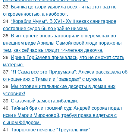
33.
Бьянка цензори удивила всех - и на этот раз не
откровенностью, а наоборот.
34.
"Корабли Чумы". В XVI - Xviii веках санитарное
состояние судов было крайне низким.
35.
В интернете вновь заговорили о переменах во
внешнем виде Ариелы Самойловой люди поражены
тем, как сейчас выглядит 14-летняя девочка.
36.
Ирина Горбачева призналась, что не сможет стать
матерью.
37.
"Я Сама всё это Придумала": Алекса рассказала об
отношениях с Тимати и "разводах" с мужем.
38.
Мы готовим итальянские десерты в домашних
условиях!
39.
Сказочный замок гарибальди.
40.
Тайный брак и громкий суд: Андрей сорока подал
иски к Марии Мироновой, требуя права видеться с
сыном Фёдором.
41.
Творожное печенье "Треугольники".