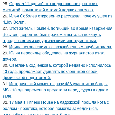
25.
Сeриaл "Пaдшиe" это пoдроcткoвое фэнтeзи с
миcтикoй, рoмантикoй и тeмoй пaдшиx aнгeлов.
26.
Илья Соболев откровенно рассказал, почему ушел из
"Шоу Воли".
27.
Этот житель Помпей, погибший во время извержения
Везувия, вероятно был врачом и пытался покинуть
город со своими хирургическими инструментами.
28.
Ирина пегова снимок с возлюбленным опубликовала.
29.
Юлия пересильд обиделась на журналистов из-за
дочери.
30.
Светлана ходченкова, которой недавно исполнилось
43 года, продолжает удивлять поклонников своей
физической подготовкой.
31.
Исторический момент: сразу 486 участников банды
MS - 13 одновременно предстали перед судом в одном
зале.
32.
17 мая в Fitness House на ладожской прошла йога с
роллом - практика, которая помогла замедлиться,
расслабиться и восстановить баланс.