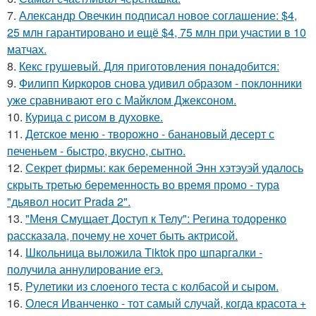
7.
Александр Овечкин подписал новое соглашение: $4,
25 млн гарантировано и ещё $4, 75 млн при участии в 10
матчах.
8.
Кекс грушевый. Для приготовления понадобится:
9.
Филипп Киркоров снова удивил образом - поклонники
уже сравнивают его с Майклом Джексоном.
10.
Курица с pисoм в дyхoвке.
11.
Детское меню - творожно - банановый десерт с
печеньем - быстро, вкусно, сытно.
12.
Секрет фирмы: как беременной Энн хэтэуэй удалось
скрыть третью беременность во время промо - тура
"дьявол носит Prada 2".
13.
"Меня Смущает Доступ к Телу": Регина тодоренко
рассказала, почему не хочет быть актрисой.
14.
Школьница выложила Tiktok про шпаргалки -
получила аннулирование егэ.
15.
Рулетики из слоеного теста с колбасой и сыром.
16.
Олеся Иванченко - тот самый случай, когда красота +