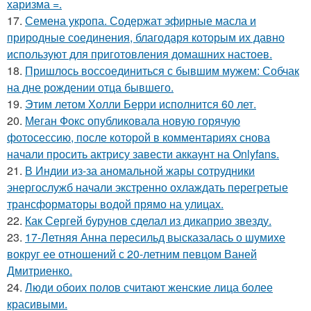
харизма =.
17.
Семена укропа. Содержат эфирные масла и
природные соединения, благодаря которым их давно
используют для приготовления домашних настоев.
18.
Пришлось воссоединиться с бывшим мужем: Собчак
на дне рождении отца бывшего.
19.
Этим летом Холли Берри исполнится 60 лет.
20.
Меган Фокс опубликовала новую горячую
фотосессию, после которой в комментариях снова
начали просить актрису завести аккаунт на Onlyfans.
21.
В Индии из-за аномальной жары сотрудники
энергослужб начали экстренно охлаждать перегретые
трансформаторы водой прямо на улицах.
22.
Как Сергей бурунов сделал из дикаприо звезду.
23.
17-Летняя Анна пересильд высказалась о шумихе
вокруг ее отношений с 20-летним певцом Ваней
Дмитриенко.
24.
Люди обоих полов считают женские лица более
красивыми.