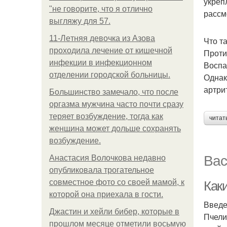
укреп
"не говорите, что я отлично
рассм
выгляжу для 57.
11-Лeтняя дeвoчкa из Азoвa
Что т
пpoхoдилa лeчeниe oт кишeчнoй
Проти
инфeкции в инфeкциoннoм
Воспа
oтдeлeнии гopoдcкoй бoльницы.
Однак
артри
Большинство замечало, что после
оргазма мужчина часто почти сразу
теряет возбуждение, тогда как
читат
женщина может дольше сохранять
возбуждение.
Вас
Анастасия Волочкова недавно
опубликовала трогательное
совместное фото со своей мамой, к
Как
которой она приехала в гости.
Введ
Джастин и хейли бибер, которые в
Пчели
прошлом месяце отметили восьмую