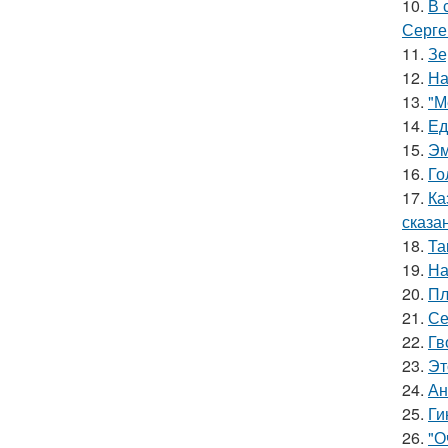
10.
В 
Серге
11.
Зе
12.
На
13.
"М
14.
Ед
15.
Эм
16.
Го
17.
Ка
сказа
18.
Та
19.
На
20.
Пл
21.
Се
22.
Гв
23.
Эт
24.
Ан
25.
Ги
26.
"О