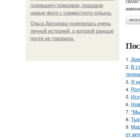
свойс
годовщину помолвки, показали
именн
новые фото с совместного отдыха.
читат
Ольга Дроздова поделилась очень
личной историей, о которой раньше
почти не говорила.
Пос
1.
Дев
2.
В с
тепер
3.
Я н
4.
Рол
5.
Исх
6.
Нов
7.
"Мы
8.
Тык
9.
Мар
от ак