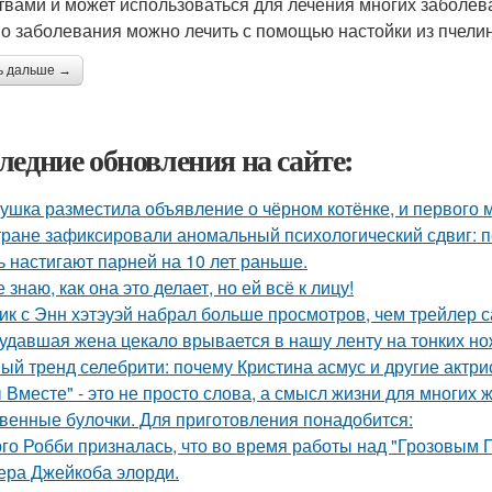
твами и может использоваться для лечения многих заболева
о заболевания можно лечить с помощью настойки из пчелин
ь дальше →
ледние обновления на сайте:
ушка разместила объявление о чёрном котёнке, и первого
тране зафиксировали аномальный психологический сдвиг: п
ь настигают парней на 10 лет раньше.
е знаю, как она это делает, но ей всё к лицу!
ик с Энн хэтэуэй набрал больше просмотров, чем трейлер 
удавшая жена цекало врывается в нашу ленту на тонких но
ый тренд селебрити: почему Кристина асмус и другие актри
 Вместе" - это не просто слова, а смысл жизни для многих 
венные булочки. Для приготовления понадобится:
го Робби призналась, что во время работы над "Грозовым 
тера Джейкоба элорди.