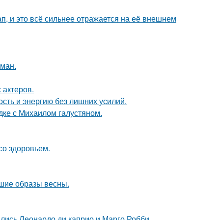
, и это всё сильнее отражается на её внешнем
оман.
 актеров.
ость и энергию без лишних усилий.
дке с Михаилом галустяном.
со здоровьем.
чшие образы весны.
ились Леонардо ди каприо и Марго Робби.