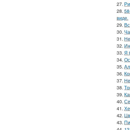
27.
Ри
28.
58
виде.
29.
Вс
30.
Ча
31.
Не
32.
Ин
33.
Я 
34.
Ос
35.
Ал
36.
Ко
37.
Не
38.
То
39.
Ка
40.
Се
41.
Хе
42.
Цв
43.
Пи
44.
12