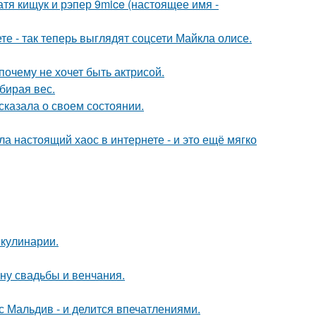
катя кищук и рэпер 9mice (настоящее имя -
е - так теперь выглядят соцсети Майкла олисе.
почему не хочет быть актрисой.
бирая вес.
сказала о своем состоянии.
а настоящий хаос в интернете - и это ещё мягко
 кулинарии.
ну свадьбы и венчания.
с Мальдив - и делится впечатлениями.