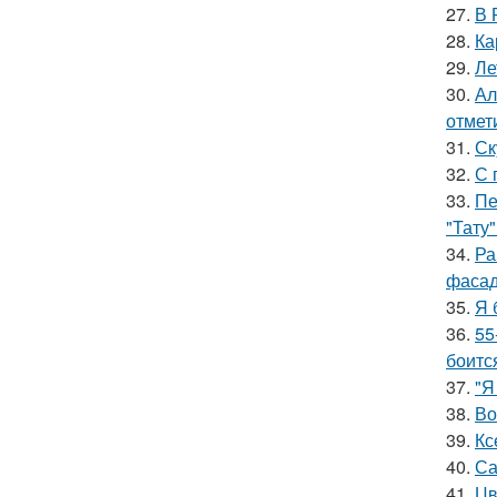
27.
В 
28.
Ка
29.
Ле
30.
Ал
отмет
31.
Ск
32.
С 
33.
Пе
"Тату"
34.
Ра
фасад
35.
Я 
36.
55
боитс
37.
"Я
38.
Во
39.
Кс
40.
Са
41.
Цв