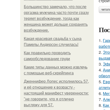
строи
Большинство замечало, что после
читат
оргазма мужчина часто почти сразу
теряет возбуждение, тогда как
женщина может дольше сохранять
Пос
возбуждение.
Какая красивая свадьба у сына
1.
Гар
Памелы Андерсон случилась!
работ
2.
Это
Как правильно проводить
выдав
самообследование груди
3.
Эфф
Какие типы данных можно извлечь
4.
Ани
с помощью веб-скрейпинга
обвол
5.
Евр
Дженнифер Лопес исполнилось 57,
атлети
и её отношение к возрасту -
6.
Мег
настоящий манифест уверенности:
7.
Алк
"не говорите, что я отлично
8.
Как
выгляжу для 57.