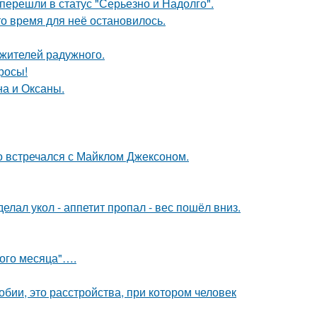
перешли в статус "Серьезно и Надолго".
о время для неё остановилось.
 жителей радужного.
росы!
на и Оксаны.
но встречался с Майклом Джексоном.
елал укол - аппетит пропал - вес пошёл вниз.
вого месяца"….
бии, это расстройства, при котором человек