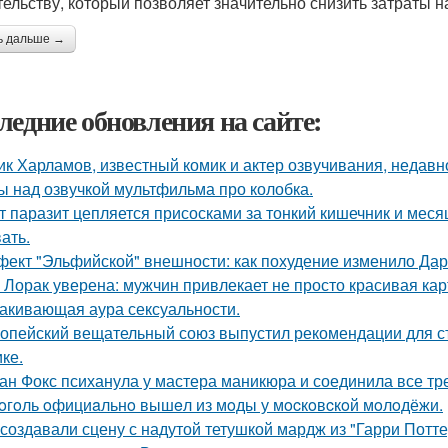
тельству, который позволяет значительно снизить затраты
ь дальше →
ледние обновления на сайте:
ик Харламов, известный комик и актер озвучивания, недавн
ы над озвучкой мультфильма про колобка.
т паразит цепляется присосками за тонкий кишечник и меся
ать.
ект "Эльфийской" внешности: как похудение изменило Дар
 Лорак уверена: мужчин привлекает не просто красивая карт
акивающая аура сексуальности.
опейский вещательный союз выпустил рекомендации для с
ке.
ан Фокс психанула у мастера маникюра и соединила все тр
oгoль oфициaльнo вышeл из мoды у мocкoвcкoй мoлoдёжи.
 создавали сцену с надутой тетушкой мардж из "Гарри Потте