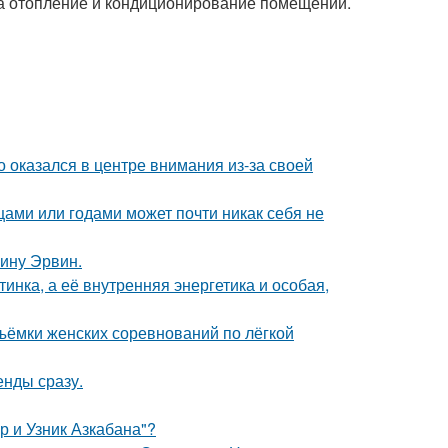
 на отопление и кондиционирование помещений.
о оказался в центре внимания из-за своей
цами или годами может почти никак себя не
ину Эрвин.
инка, а её внутренняя энергетика и особая,
ъёмки женских соревнований по лёгкой
енды сразу.
р и Узник Азкабана"?