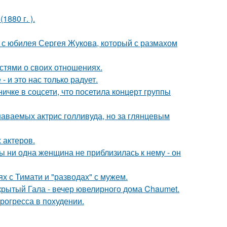
880 г. ).
 с юбилея Сергея Жукова, который с размахом
стями о своих отношениях.
 и это нас только радует.
чке в соцсети, что посетила концерт группы
наваемых актрис голливуда, но за глянцевым
 актеров.
 ни одна женщина не приблизилась к нему - он
х с Тимати и "разводах" с мужем.
акрытый Гала - вечер ювелирного дома Chaumet.
рогресса в похудении.