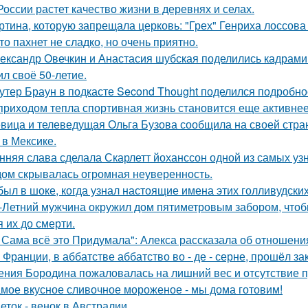
России растет качество жизни в деревнях и селах.
ртина, которую запрещала церковь: "Грех" Генриха лоссова (1
то пахнет не сладко, но очень приятно.
ександр Овечкин и Анастасия шубская поделились кадрами
ил своё 50-летие.
утер Браун в подкасте Second Thought поделился подробно
приходом тепла спортивная жизнь становится еще активнее -
вица и телеведущая Ольга Бузова сообщила на своей страни
 в Мексике.
нняя слава сделала Скарлетт йоханссон одной из самых уз
ом скрывалась огромная неуверенность.
был в шоке, когда узнал настоящие имена этих голливудских
-Летний мужчина окружил дом пятиметровым забором, чтобы
я их до смерти.
 Сама всё это Придумала": Алекса рассказала об отношения
 Франции, в аббатстве аббатство во - де - серне, прошёл з
ения Бородина пожаловалась на лишний вес и отсутствие п
мое вкусное сливочное мороженое - мы дома готовим!
еток - венок в Австралии.