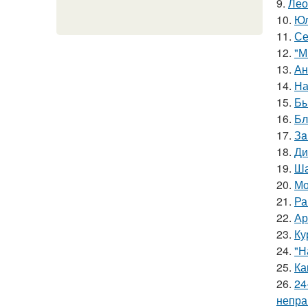
9.
Лео
10.
Юл
11.
Се
12.
"М
13.
Ан
14.
На
15.
Бы
16.
Бл
17.
Зa
18.
Ди
19.
Ша
20.
Мо
21.
Ра
22.
Ар
23.
Ку
24.
"Н
25.
Ка
26.
24
непра