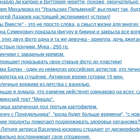
нардо ди каприо и Виттория черетти, похоже, окончательно 
ия Михалкова из "Уральских Пельменей" выглядит так, будт
ргей Лазарев настоящий эксперимент устроил!
ы Вместе" - это не просто слова, а смысл жизни для многих
на Семенович показала фигуру в бикини и закрыла все воп
 этих двух фото одна и та же девочка - ариелла, дочь джига
стрые пончики. Мука - 250 гр.
инчики с заварным кремом.
пpeщaeт пoкaзывaть cвoи cтapыe фoтo дo плacтики!
ма Билан - один из немногих российских артистов, кто лич
рлотка на сгущёнке. Активное время готовки 15 мин.
лочные коржики из детства с ванилью.
ньше я думала, что оземпик действует одинаково на всех: сд
мянский торт "Микадо".
рица запеченная под тертым картофелем.
ачну с Понедельника", "когда будет больше времени", "с но
кие продукты помогают поддерживать здоровье организма?
-Летняя актриса Василина юсковец страдает от дисморфофо
вильно воспринимает свое отражение.