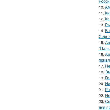
Росси
10.
Ам
11.
Ки
12.
Ка
13.
Ры
14.
В 
Серге
15.
Ав
"Пaль
16.
Ар
привл
17.
Не
18.
Эм
19.
Го
20.
На
21.
Ро
22.
Не
23.
Се
для п