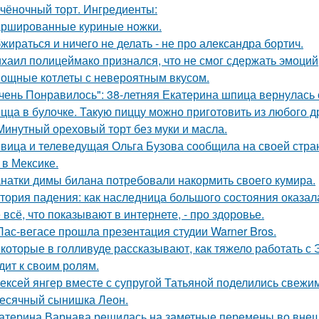
чёночный торт. Ингредиенты:
ршированные куриные ножки.
жираться и ничего не делать - не про александра бортич.
хаил полицеймако признался, что не смог сдержать эмоци
ощные котлеты с невероятным вкусом.
чень Понравилось": 38-летняя Екатерина шпица вернулась 
цца в булочке. Такую пиццу можно приготовить из любого д
Минутный ореховый торт без муки и масла.
вица и телеведущая Ольга Бузова сообщила на своей страни
 в Мексике.
натки димы билана потребовали накормить своего кумира.
тория падения: как наследница большого состояния оказала
 всё, что показывают в интернете, - про здоровье.
Лас-вегасе прошла презентация студии Warner Bros.
которые в голливуде рассказывают, как тяжело работать с Э
дит к своим ролям.
ексей янгер вместе с супругой Татьяной поделились свежи
есячный сынишка Леон.
атерина Варнава решилась на заметные перемены во внеш