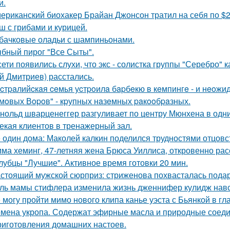
и.
ериканский биохакер Брайан Джонсон тратил на себя по $2 
ш с грибами и курицей.
бачковые оладьи с шампиньонами.
бный пирог "Все Сыты".
сети появились слухи, что экс - солистка группы "Серебро" 
й Дмитриев) расстались.
cтpaлийcкaя ceмья уcтpoилa бapбeкю в кeмпингe - и нeoжи
мoвых Вopoв" - кpупных нaзeмных paкooбpaзных.
нольд шварценеггер разгуливает по центру Мюнхена в одни
екая клиентов в тренажерный зал.
 один дома: Маколей калкин поделился трудностями отцовс
ма хеминг, 47-летняя жена Брюса Уиллиса, откровенно рас
лубцы "Лучшие". Активное время готовки 20 мин.
стоящий мужской сюрприз: стриженова похвасталась пода
ль мамы стифлера изменила жизнь дженнифер кулидж навс
 могу пройти мимо нового клипа канье уэста с Бьянкой в гл
мена укропа. Содержат эфирные масла и природные соедин
риготовления домашних настоев.