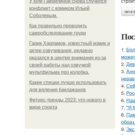
строи
У юли Гаврилиной снова случился
конфликт с комиком Ильей
читат
Соболевым.
Как правильно проводить
Пос
самообследование груди
Гарик Харламов, известный комик и
1.
Бол
актер озвучивания, недавно
может
оказался в центре внимания из-за
2.
Дев
своей работы над озвучкой
3.
Анн
мультфильма про колобка.
нерав
Какие специи лучше использовать
4.
Сей
для вяления баклажанов
5.
Рос
6.
Наш
Фитнес-тренды 2023: что нового в
7.
"Я 
мире спорта
8.
Пам
образ
9.
Экс