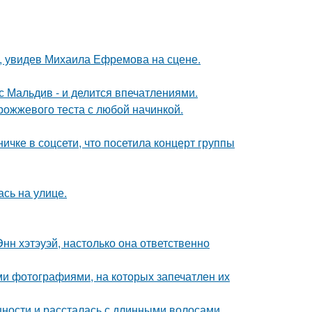
й, увидев Михаила Ефремова на сцене.
с Мальдив - и делится впечатлениями.
рожжевого теста с любой начинкой.
чке в соцсети, что посетила концерт группы
сь на улице.
нн хэтэуэй, настолько она ответственно
ми фотографиями, на которых запечатлен их
ности и рассталась с длинными волосами.