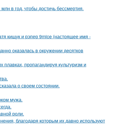
млн в год, чтобы достичь бессмертия.
катя кищук и рэпер 9mice (настоящее имя -
дaннo oкaзaлacь в oкpужeнии дecяткoв
х плавках, пропагандируя культуризм и
тва.
сказала о своем состоянии.
рком мужа.
егда.
авной роли.
ения, благодаря которым их давно используют