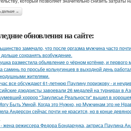
тельству, который позволяет значительно снизить затраты
ь дальше →
ледние обновления на сайте:
ьшинство замечало, что после оргазма мужчина часто почти
 дольше сохранять возбуждение.
ушка разместила объявление о чёрном котёнке, и первого
а саминь по просьбе кольчугинцев в выходной день работала
нодушными жителями.
час все обсуждают 61-летнюю Паулину поризкову - и неуди
сийские дзюдоисты завоевали 26 медалей на турнирах в Аз
умевший хоррор "Закулисье Реальности" вышел в хорошем
Могу Быть Умной, Когда это Нужно, но Мужчинам это не Нра
ела Андерсон сейчас почти не красится, но в конце девяно
.
 - жена режиссера Федора Бондарчука, актриса Паулина Анд