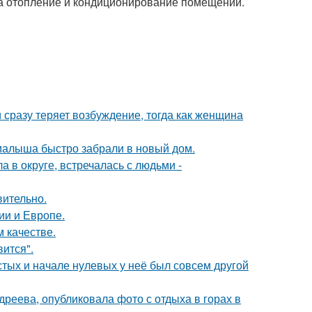
 на отопление и кондиционирование помещений.
 сразу теряет возбуждение, тогда как женщина
 малыша быстро забрали в новый дом.
 в округе, встречалась с людьми -
вительно.
ии и Европе.
 качестве.
вится".
стых и начале нулевых у неё был совсем другой
реева, опубликовала фото с отдыха в горах в