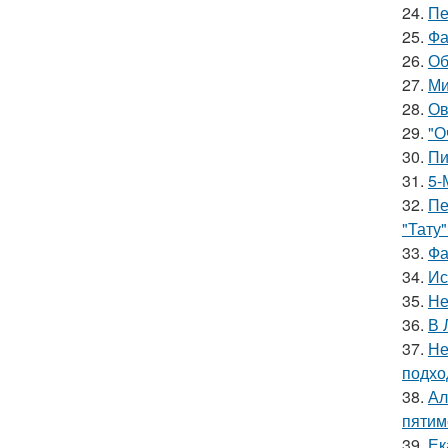
24.
Пе
25.
Фа
26.
Об
27.
Ми
28.
Ов
29.
"О
30.
Пи
31.
5-
32.
Пе
"Тату"
33.
Фа
34.
Ис
35.
Не
36.
В 
37.
Не
подхо
38.
Ал
пятим
39.
Ек