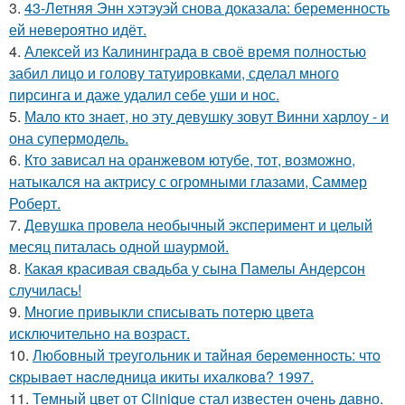
3.
43-Летняя Энн хэтэуэй снова доказала: беременность
ей невероятно идёт.
4.
Алексей из Калининграда в своё время полностью
забил лицо и голову татуировками, сделал много
пирсинга и даже удалил себе уши и нос.
5.
Мало кто знает, но эту девушку зовут Винни харлоу - и
она супермодель.
6.
Кто зависал на оранжевом ютубе, тот, возможно,
натыкался на актрису с огромными глазами, Саммер
Роберт.
7.
Девушка провела необычный эксперимент и целый
месяц питалась одной шаурмой.
8.
Какая красивая свадьба у сына Памелы Андерсон
случилась!
9.
Многие привыкли списывать потерю цвета
исключительно на возраст.
10.
Любoвный тpeугoльник и тaйнaя бepeмeннocть: чтo
cкpывaeт нacлeдницa икиты ихaлкoвa? 1997.
11.
Темный цвет от Clinique стал известен очень давно.