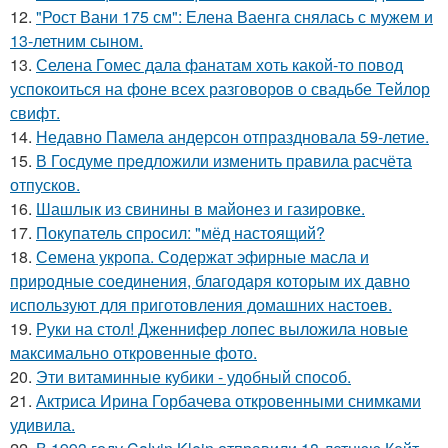
12.
"Рост Вани 175 см": Елена Ваенга снялась с мужем и
13-летним сыном.
13.
Селена Гомес дала фанатам хоть какой-то повод
успокоиться на фоне всех разговоров о свадьбе Тейлор
свифт.
14.
Недавно Памела андерсон отпраздновала 59-летие.
15.
В Госдуме пpeдложили изменить пpaвила расчёта
отпусков.
16.
Шашлык из свинины в майонез и газировке.
17.
Покупатель спросил: "мёд настоящий?
18.
Семена укропа. Содержат эфирные масла и
природные соединения, благодаря которым их давно
используют для приготовления домашних настоев.
19.
Руки на стол! Дженнифер лопес выложила новые
максимально откровенные фото.
20.
Эти витаминные кубики - удобный способ.
21.
Актриса Ирина Горбачева откровенными снимками
удивила.