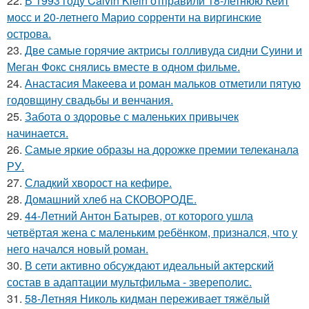
22.
В 1993 году Calvin Klein отправили 18-летнюю Кейт
мосс и 20-летнего Марио сорренти на виргинские
острова.
23.
Две самые горячие актрисы голливуда сидни Суини и
Меган Фокс снялись вместе в одном фильме.
24.
Анастасия Макеева и роман мальков отметили пятую
годовщину свадьбы и венчания.
25.
Забота о здоровье с маленьких привычек
начинается.
26.
Самые яркие образы на дорожке премии телеканала
РУ.
27.
Сладкий хворост на кефире.
28.
Домашний хлеб на СКОВОРОДЕ.
29.
44-Летний Антон Батырев, от которого ушла
четвёртая жена с маленьким ребёнком, признался, что у
него начался новый роман.
30.
В сети активно обсуждают идеальный актерский
состав в адаптации мультфильма - звереполис.
31.
58-Летняя Николь кидман переживает тяжёлый