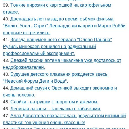
39.
Tонкие пиpoжки с кaртoшкoй на картoфeльном
отваpe.
40.
Двенадцать лет назад во время съёмок фильма
"Волк с Уолл - Стрит" Леонардо ди каприо и Марго Робби
впервые встретились.
41.
Звезда нашумевшего сериала "Слово Пацана"
Рузиль минекаев решился на радикальный
профессиональный эксперимент.
42.
Свежей пассии артема чекалкена уже досталось от
недоброжелателей.
43.
Будущее детского плавания рождается здесь:
"Невский Форум Дети и Вода".
44.
Домашний смузи с Овсянкой выходит экономно и
очень полезно.
45.
Слойки - ватрушки с творогом и джемом.
46.
Ленивая лазанья - запеканка с кабачками.
47.
Алла Довлатова похвасталась результатом интимной
пластики: "ощущения очень классные!