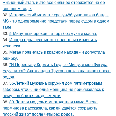
жизненный этап, и это всё сильнее отражается на её
внешнем виде.
32.
Исторический момент: сразу 486 участников банды
MS - 13 одновременно предстали перед судом в одном
зале.
33.
5-Минутный ореховый торт без муки и масла.
34.
Иногда одна цель может полностью изменить
человека.
35.
Меган появилась в красном наряде - и допустила
ошибку.
36.
"Я Перестану Кормить Грудью Мишу, и моя Фигура
Улучшится": Александра Трусова показала живот после
родов.
37.
55-Летний мужчина окружил дом пятиметровым
забором, чтобы ни одна женщина не приблизилась к
нему - он боится их до смерти.
38.
39-Летняя модель и многодетная мама Елена
перминова рассказала, как ей удаётся сохранять
плоский живот после четырёх родов.