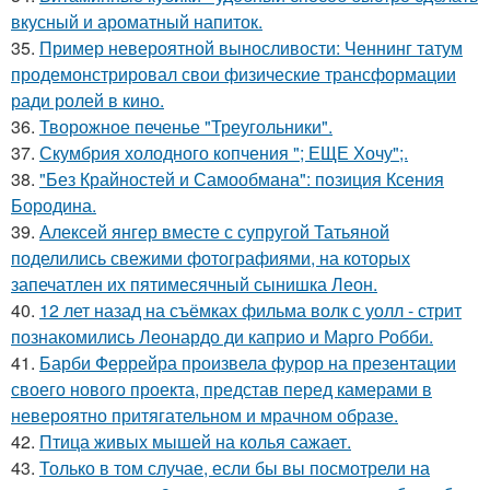
вкусный и ароматный напиток.
35.
Пример невероятной выносливости: Ченнинг татум
продемонстрировал свои физические трансформации
ради ролей в кино.
36.
Творожное печенье "Треугольники".
37.
Скумбрия холодного копчения "; ЕЩЕ Хочу";.
38.
"Без Крайностей и Самообмана": позиция Ксения
Бородина.
39.
Алексей янгер вместе с супругой Татьяной
поделились свежими фотографиями, на которых
запечатлен их пятимесячный сынишка Леон.
40.
12 лет назад на съёмках фильма волк с уолл - стрит
познакомились Леонардо ди каприо и Марго Робби.
41.
Барби Феррейра произвела фурор на презентации
своего нового проекта, представ перед камерами в
невероятно притягательном и мрачном образе.
42.
Птица живых мышей на колья сажает.
43.
Только в том случае, если бы вы посмотрели на