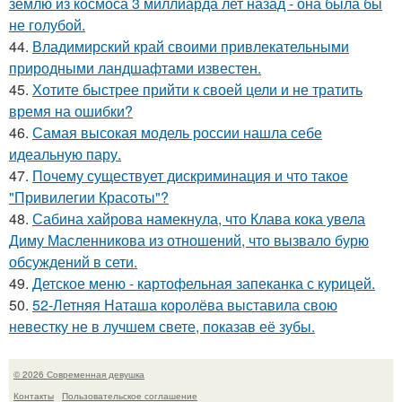
землю из космоса 3 миллиарда лет назад - она была бы
не голубой.
44.
Владимирский край своими привлекательными
природными ландшафтами известен.
45.
Хотите быстрее прийти к своей цели и не тратить
время на ошибки?
46.
Самая высокая модель россии нашла себе
идеальную пару.
47.
Почему существует дискриминация и что такое
"Привилегии Красоты"?
48.
Сабина хайрова намекнула, что Клава кока увела
Диму Масленникова из отношений, что вызвало бурю
обсуждений в сети.
49.
Детское меню - картофельная запеканка с курицей.
50.
52-Летняя Наташа королёва выставила свою
невестку не в лучшем свете, показав её зубы.
© 2026 Современная девушка
Контакты
Пользовательское соглашение