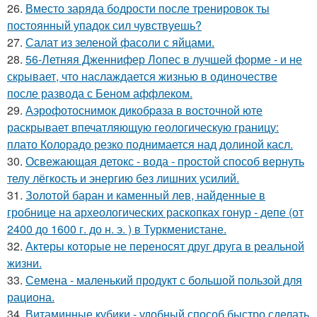
26.
Вместо заряда бодрости после тренировок ты
постоянный упадок сил чувствуешь?
27.
Салат из зеленой фасоли с яйцами.
28.
56-Летняя Дженнифер Лопес в лучшей форме - и не
скрывает, что наслаждается жизнью в одиночестве
после развода с Беном аффлеком.
29.
Аэрофотоснимок дикобpaза в восточной юте
раскрывает впечатляющую геологическую границу:
плато Колорадо резко поднимается над долиной касл.
30.
Освежающая детокс - вода - простой способ вернуть
телу лёгкость и энергию без лишних усилий.
31.
Золотой баран и каменный лев, найденные в
гробнице на археологических раскопках гонур - депе (от
2400 до 1600 г. до н. э. ) в Туркменистане.
32.
Актеры которые не переносят друг друга в реальной
жизни.
33.
Семена - маленький продукт с большой пользой для
рациона.
34.
Витаминные кубики - удобный способ быстро сделать