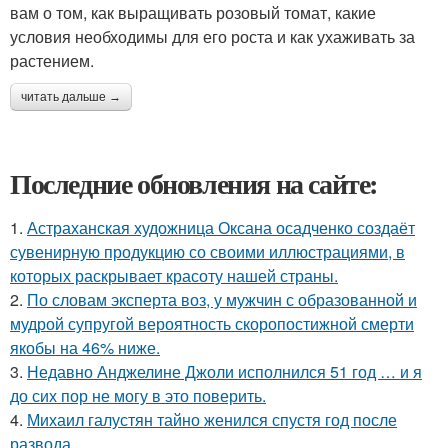
вам о том, как выращивать розовый томат, какие
условия необходимы для его роста и как ухаживать за
растением.
читать дальше →
Последние обновления на сайте:
1.
Астраханская художница Оксана осадченко создаёт
сувенирную продукцию со своими иллюстрациями, в
которых раскрывает красоту нашей страны.
2.
По словам эксперта воз, у мужчин с образованной и
мудрой супругой вероятность скоропостижной смерти
якобы на 46% ниже.
3.
Недавно Анджелине Джоли исполнился 51 год … и я
до сих пор не могу в это поверить.
4.
Михаил галустян тайно женился спустя год после
развода.