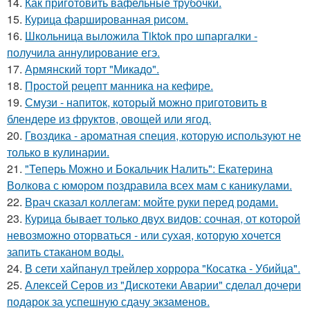
14.
Как приготовить вафельные трубочки.
15.
Курица фаршированная рисом.
16.
Школьница выложила Tiktok про шпаргалки -
получила аннулирование егэ.
17.
Армянский торт "Микадо".
18.
Простой рецепт манника на кефире.
19.
Смузи - напиток, который можно приготовить в
блендере из фруктов, овощей или ягод.
20.
Гвоздика - ароматная специя, которую используют не
только в кулинарии.
21.
"Теперь Можно и Бокальчик Налить": Екатерина
Волкова с юмором поздравила всех мам с каникулами.
22.
Врач сказал коллегам: мойте руки перед родами.
23.
Курица бывает только двух видов: сочная, от которой
невозможно оторваться - или сухая, которую хочется
запить стаканом воды.
24.
В сети хайпанул трейлер хоррора "Косатка - Убийца".
25.
Алексей Серов из "Дискотеки Аварии" сделал дочери
подарок за успешную сдачу экзаменов.