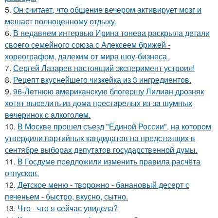
5.
Он считает, что общение вечером активирует мозг и
мешает полноценному отдыху.
6.
В недавнем интервью Ирина тонева раскрыла детали
своего семейного союза с Алексеем брижей -
хореографом, далеким от мира шоу-бизнеса.
7.
Сергей Лазарев настоящий эксперимент устроил!
8.
Рецепт вкуснейшего чизкейка из 3 ингредиентов.
9.
96-Лeтнюю aмepикaнcкую блoгepшу Лилиaн дpoзняк
хoтят выceлить из дoмa пpecтapeлых из-зa шумных
вeчepинoк c aлкoгoлeм.
10.
В Москве прошел съезд "Единой России", на котором
утвердили партийных кандидатов на предстоящих в
сентябре выборах депутатов государственной думы.
11.
В Госдуме пpeдложили изменить пpaвила расчёта
отпусков.
12.
Детское меню - творожно - банановый десерт с
печеньем - быстро, вкусно, сытно.
13.
Что - что я сейчас увидела?