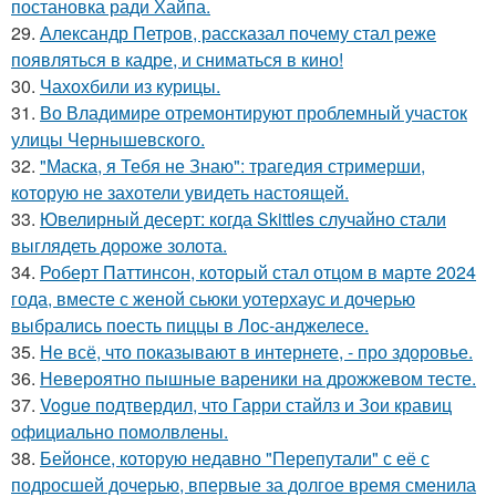
постановка ради Хайпа.
29.
Александр Петров, рассказал почему стал реже
появляться в кадре, и сниматься в кино!
30.
Чахохбили из курицы.
31.
Во Владимире отремонтируют проблемный участок
улицы Чернышевского.
32.
"Маска, я Тебя не Знаю": трагедия стримерши,
которую не захотели увидеть настоящей.
33.
Ювелирный десерт: когда Skittles случайно стали
выглядеть дороже золота.
34.
Роберт Паттинсон, который стал отцом в марте 2024
года, вместе с женой сьюки уотерхаус и дочерью
выбрались поесть пиццы в Лос-анджелесе.
35.
Не всё, что показывают в интернете, - про здоровье.
36.
Невероятно пышные вареники на дрожжевом тесте.
37.
Vogue подтвердил, что Гарри стайлз и Зои кравиц
официально помолвлены.
38.
Бейонсе, которую недавно "Перепутали" с её с
подросшей дочерью, впервые за долгое время сменила