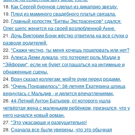
18.
Как Сергей бурунов сделал из дикаприо звезду.
19.
Плед из маминого свадебного платья связала.
20.
Главный холостяк "Битвы Экстрасенсов" сдался:
Олег шепс женится на своей возлюбленной Анне.
21.
Дочь Виктории Бони жёстко ответила на все слухи о
разводе родителей.
22.
"Скажи честно, ты меня хочешь поцеловать или нет?
23.
Алекса Деми думала, что потеряет роль Мэдди в
"Эйфории", если не будет соглашаться на интимные и
обнаженные сцены.
24.
Врач сказал коллегам: мойте руки перед родами.
25.
"Очень Понравилось": 38-летняя Екатерина шпица
вернулась с Мальдив - и делится впечатлениями.
26.
44-Летний Антон Батырев, от которого ушла
четвёртая жена с маленьким ребёнком, признался, что у
него начался новый роман.
27.
"Это ужасающе и разрушительно!
28.
Сначала все были уверены, что это обычная