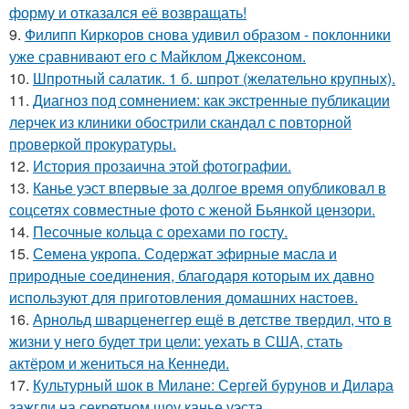
форму и отказался её возвращать!
9.
Филипп Киркоров снова удивил образом - поклонники
уже сравнивают его с Майклом Джексоном.
10.
Шпротный салатик. 1 б. шпрот (желательно крупных).
11.
Диагноз под сомнением: как экстренные публикации
лерчек из клиники обострили скандал с повторной
проверкой прокуратуры.
12.
История прозаична этой фотографии.
13.
Канье уэст впервые за долгое время опубликовал в
соцсетях совместные фото с женой Бьянкой цензори.
14.
Песочные кольца с орехами по госту.
15.
Семена укропа. Содержат эфирные масла и
природные соединения, благодаря которым их давно
используют для приготовления домашних настоев.
16.
Арнольд шварценеггер ещё в детстве твердил, что в
жизни у него будет три цели: уехать в США, стать
актёром и жениться на Кеннеди.
17.
Культурный шок в Милане: Сергей бурунов и Дилара
зажгли на секретном шоу канье уэста.