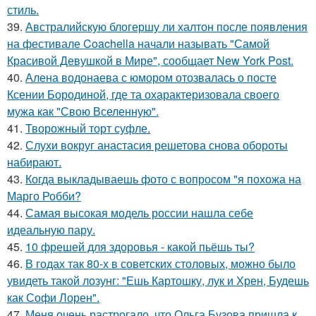
стиль.
39.
Австралийскую блогершу ли халтон после появления
на фестивале Coachella начали называть "Самой
Красивой Девушкой в Мире", сообщает New York Post.
40.
Алена водонаева с юмором отозвалась о посте
Ксении Бородиной, где та охарактеризовала своего
мужа как "Свою Вселенную".
41.
Творожный торт суфле.
42.
Слухи вокруг анастасия решетова снова обороты
набирают.
43.
Когда выкладываешь фото с вопросом "я похожа на
Марго Робби?
44.
Самая высокая модель россии нашла себе
идеальную пару.
45.
10 фрешей для здоровья - какой пьёшь ты?
46.
В годах так 80-х в советских столовых, можно было
увидеть такой лозунг: "Ешь Картошку, лук и Хрен, Будешь
как Софи Лорен".
47.
Меня очень растрогало, что Ольга Бузова пришла к