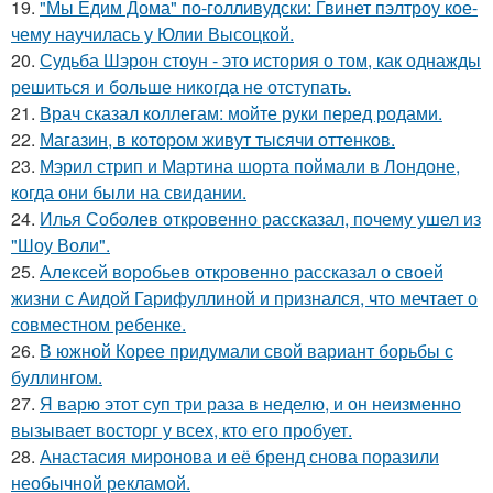
19.
"Мы Едим Дома" по-голливудски: Гвинет пэлтроу кое-
чему научилась у Юлии Высоцкой.
20.
Судьба Шэрон стоун - это история о том, как однажды
решиться и больше никогда не отступать.
21.
Врач сказал коллегам: мойте руки перед родами.
22.
Магазин, в котором живут тысячи оттенков.
23.
Мэрил стрип и Мартина шорта поймали в Лондоне,
когда они были на свидании.
24.
Илья Соболев откровенно рассказал, почему ушел из
"Шоу Воли".
25.
Алексей воробьев откровенно рассказал о своей
жизни с Аидой Гарифуллиной и признался, что мечтает о
совместном ребенке.
26.
В южной Корее придумали свой вариант борьбы с
буллингом.
27.
Я варю этот суп три раза в неделю, и он неизменно
вызывает восторг у всех, кто его пробует.
28.
Анастасия миронова и её бренд снова поразили
необычной рекламой.