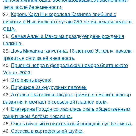
тела после беременности.
37.
Король Карл III и королева Камилла прибыли с
визитом в Нью-йорк по случаю 250-летия независимости
США.
38.
Семья Аллы и Максима празднует день рождения
Галкина.
39.
Дочь Михаила галустяна, 13-летнюю Эстеллу, начали
травить в сети за её внешность.
40.
Приянка чопра в февральском номере британского
Vogue, 2023.
41.
Это очень вкусно!
42.
Пирожное из кукурузных палочек.
43.
Актриса Екатерина Шкуро стремится сменить вектор
развития и мечтает о серьезной главной роли.
44.
Екатерина Гордон согласилась стать общественным
защитником Артёма чекалина.
45.
Очень вкусный и питательный овощной суп без мяса.
46.
Сосиска в картофельной шубке.