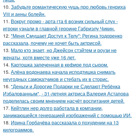
10.
Забудьте романтическую чушь про любовь генриха
Viii и анны болейн.
11.
Вокруг промо - арта гта 6 возник сильный слух -
игроки узнали в главной героине Габриэлу Чикин.
12.
"Меня Смущает Доступ к Телу": Регина тодоренко
рассказала, почему не хочет быть актрисой.
13.
Мало кто знает, но Джейсон стэйтем и роузи не
женаты, хотя вместе уже 16 лет.
14.
Картошка запеченная в кефире под сыром.
15.
Алёна водонаева начала исподтишка снимать
неугодных самокатчиков и стебать их в сторис.
16.
"Деньги и Дорогие Подарки не Сделают Ребёнка
Избалованным", - 31-летняя актриса Валерия Астапова
поделилась своим мнением насчёт воспитания детей.
17.
Кейтлин нер долго работала в компании,
занимающейся генерацией изображений с помощью ИИ.
18.
Ирина Горбачёва рассказала о похудении на 13
килограммов.