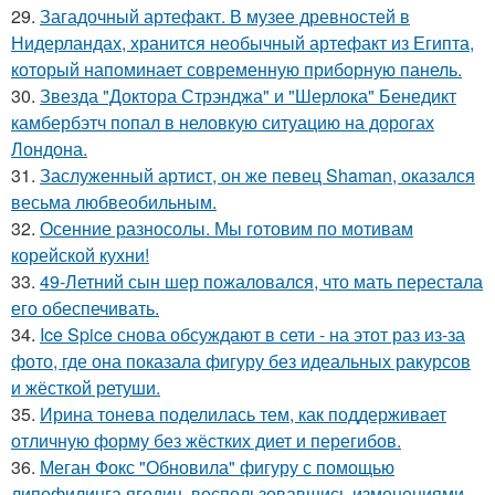
29.
Загадочный артефакт. В музее древностей в
Нидерландах, хранится необычный артефакт из Египта,
который напоминает современную приборную панель.
30.
Звезда "Доктора Стрэнджа" и "Шерлока" Бенедикт
камбербэтч попал в неловкую ситуацию на дорогах
Лондона.
31.
Заслуженный артист, он же певец Shaman, оказался
весьма любвеобильным.
32.
Осенние разносолы. Мы готовим по мотивам
корейской кухни!
33.
49-Летний сын шер пожаловался, что мать перестала
его обеспечивать.
34.
Ice Spice снова обсуждают в сети - на этот раз из-за
фото, где она показала фигуру без идеальных ракурсов
и жёсткой ретуши.
35.
Ирина тонева поделилась тем, как поддерживает
отличную форму без жёстких диет и перегибов.
36.
Меган Фокс "Обновила" фигуру с помощью
липофилинга ягодиц, воспользовавшись изменениями