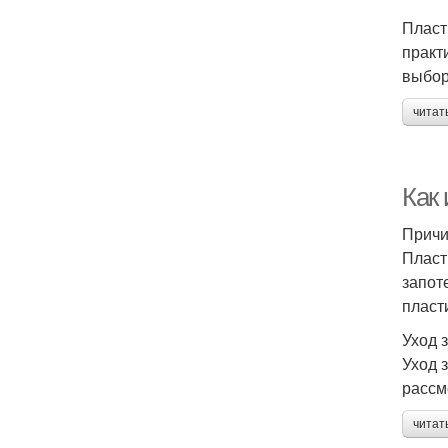
Пласт
практ
выбор
читат
Как
Причи
Пласт
запот
пласт
Уход 
Уход 
рассм
читат