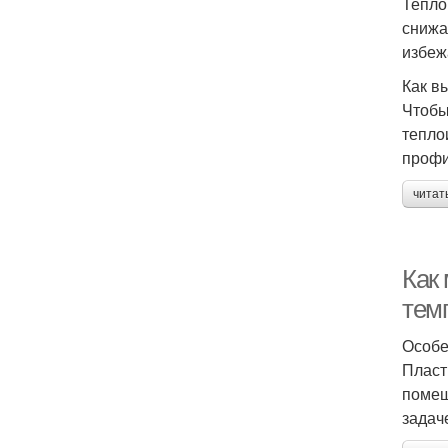
Тепло
снижа
избеж
Как в
Чтобы
тепло
профи
читат
Как 
тем
Особе
Пласт
помещ
задач