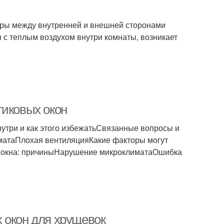
туры между внутренней и внешней сторонами
я с теплым воздухом внутри комнаты, возникает
тиковых окон
утри и как этого избежатьСвязанные вопросы и
матаПлохая вентиляцияКакие факторы могут
е окна: причиныНарушение микроклиматаОшибка
 окон для хрущевок