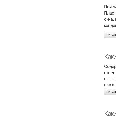
Почем
Пласт
окна.
конде
читат
Как
Содер
ответ
вызыв
при в
читат
Как