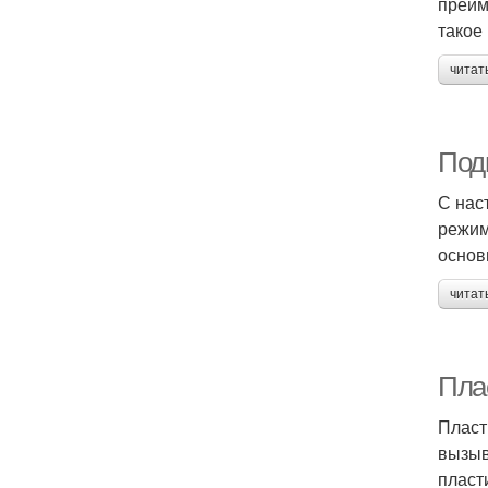
преим
такое
читат
Под
С нас
режим
основ
читат
Плас
Пласт
вызыв
пласт