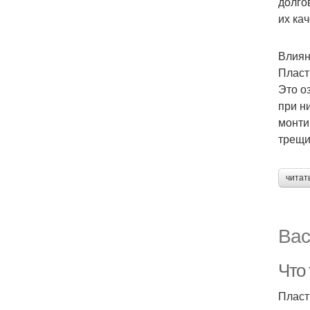
долго
их кач
Влиян
Пласт
Это о
при н
монти
трещи
читат
Вас
Что
Пласт