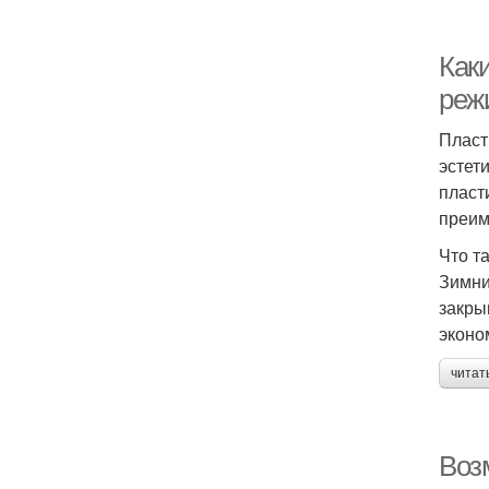
Как
реж
Пласт
эстет
пласт
преим
Что т
Зимни
закры
эконо
читат
Воз