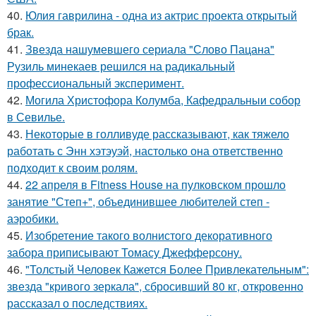
40.
Юлия гаврилина - одна из актрис проекта открытый
брак.
41.
Звезда нашумевшего сериала "Слово Пацана"
Рузиль минекаев решился на радикальный
профессиональный эксперимент.
42.
Могила Христофора Колумба, Кафедральныи собор
в Севилье.
43.
Некоторые в голливуде рассказывают, как тяжело
работать с Энн хэтэуэй, настолько она ответственно
подходит к своим ролям.
44.
22 апреля в Fitness House на пулковском прошло
занятие "Степ+", объединившее любителей степ -
аэробики.
45.
Изобретение такого волнистого декоративного
забора приписывают Томасу Джефферсону.
46.
"Толстый Человек Кажется Более Привлекательным":
звезда "кривого зеркала", сбросивший 80 кг, откровенно
рассказал о последствиях.