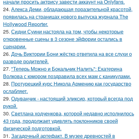
начали просить актрису завести аккаунт на Onlyfans.
24.
Алекса Деми, обладающая поразительной красотой,
появилась на страницах нового выпуска журнала The
Hollywood Reporter.
25.
Сидни Суини настояла на том, чтобы некоторые
откровенные сцены в 3 сезоне эйфории остались в
сценарии.
26.
Дочь Виктории Бони жёстко ответила на все слухи о
разводе родителей.
27.
"Теперь Можно и Бокальчик Налить": Екатерина
Волкова с юмором поздравила всех мам с каникулами.
28.
Протурецкий курс Никола Армению как государство
ослабляет.
29.
Одуванчик - настоящий эликсир, который всегда под
рукой.
30.
Светлана ходченкова, которой недавно исполнилось
43 года, продолжает удивлять поклонников своей
физической подготовкой.
31.
Загадочный артефакт. В музее древностей в