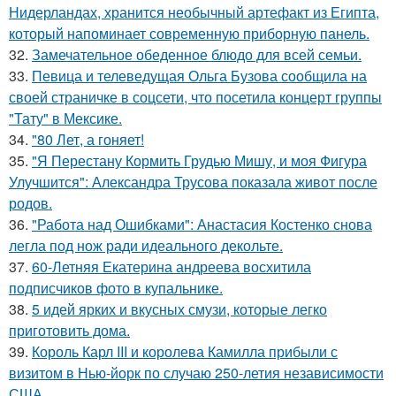
Нидерландах, хранится необычный артефакт из Египта,
который напоминает современную приборную панель.
32.
Замечательное обеденное блюдо для всей семьи.
33.
Певица и телеведущая Ольга Бузова сообщила на
своей страничке в соцсети, что посетила концерт группы
"Тату" в Мексике.
34.
"80 Лет, а гоняет!
35.
"Я Перестану Кормить Грудью Мишу, и моя Фигура
Улучшится": Александра Трусова показала живот после
родов.
36.
"Работа над Ошибками": Анастасия Костенко снова
легла под нож ради идеального декольте.
37.
60-Летняя Екатерина андреева восхитила
подписчиков фото в купальнике.
38.
5 идей ярких и вкусных смузи, которые легко
приготовить дома.
39.
Король Карл III и королева Камилла прибыли с
визитом в Нью-йорк по случаю 250-летия независимости
США.