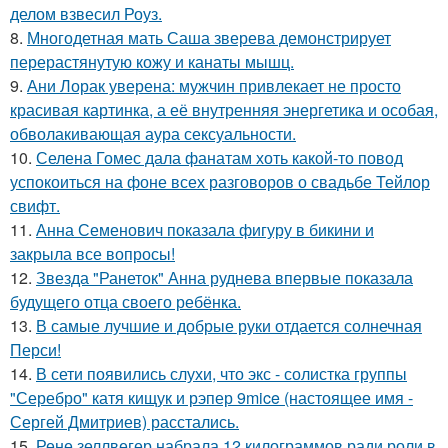
делом взвесил Роуз.
8.
Многодетная мать Саша зверева демонстрирует
перерастянутую кожу и канаты мышц.
9.
Ани Лорак уверена: мужчин привлекает не просто
красивая картинка, а её внутренняя энергетика и особая,
обволакивающая аура сексуальности.
10.
Селена Гомес дала фанатам хоть какой-то повод
успокоиться на фоне всех разговоров о свадьбе Тейлор
свифт.
11.
Анна Семенович показала фигуру в бикини и
закрыла все вопросы!
12.
Звезда "Ранеток" Анна руднева впервые показала
будущего отца своего ребёнка.
13.
В самые лучшие и добрые руки отдается солнечная
Перси!
14.
В сети появились слухи, что экс - солистка группы
"Серебро" катя кищук и рэпер 9mice (настоящее имя -
Сергей Дмитриев) расстались.
15.
Рене зеллвегер набрала 12 килограммов ради роли в