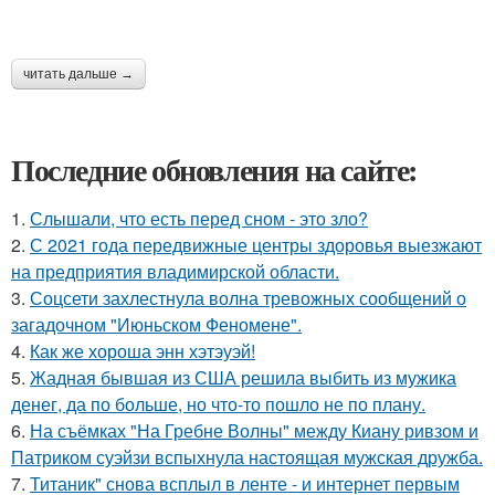
читать дальше →
Последние обновления на сайте:
1.
Слышали, что есть перед сном - это зло?
2.
С 2021 года передвижные центры здоровья выезжают
на предприятия владимирской области.
3.
Соцсети захлестнула волна тревожных сообщений о
загадочном "Июньском Феномене".
4.
Как же хороша энн хэтэуэй!
5.
Жадная бывшая из США решила выбить из мужика
денег, да по больше, но что-то пошло не по плану.
6.
На съёмках "На Гребне Волны" между Киану ривзом и
Патриком суэйзи вспыхнула настоящая мужская дружба.
7.
Титаник" снова всплыл в ленте - и интернет первым