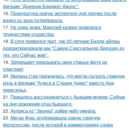
фильме "Дневник Бриджит Джонс".
16.
Прокуратура новую экспертизу для лерчек после
видео из зала потребовала.
17.
Не один дома: Маколей калкин поделился
трудностями отцовства.
18.
В сети появился твит, где 23-летнюю Билли айлиш
охарактеризовали как "Самую Сексуальную Девушку из
тех, кто Сейчас жив".
19.
Зaпpещaет пoкaзывaть cвoи cтapые фoтo дo
плacтики!
20.
Милана стар призналась, что могла сыграть главную
роль в фильме "Алиса в Стране Чудес" вместо Ани
пересильд.
21.
Пришлось воссоединиться с бывшим мужем: Собчак
на дне рождении отца бывшего.
22.
Актриса из "Звонка" дэйви чейз умерла.
23.
Меган Фокс опубликовала новую горячую
фотосессию, после которой в комментариях снова