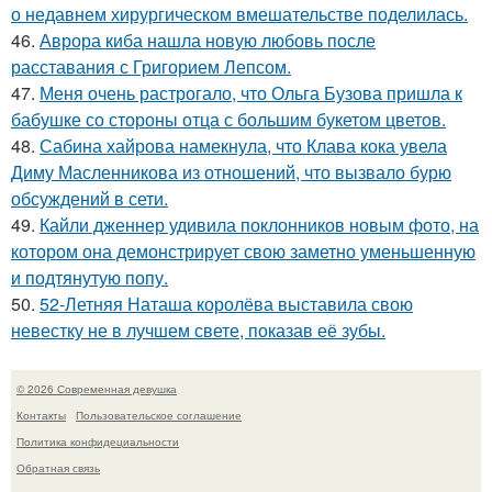
о недавнем хирургическом вмешательстве поделилась.
46.
Аврора киба нашла новую любовь после
расставания с Григорием Лепсом.
47.
Меня очень растрогало, что Ольга Бузова пришла к
бабушке со стороны отца с большим букетом цветов.
48.
Сабина хайрова намекнула, что Клава кока увела
Диму Масленникова из отношений, что вызвало бурю
обсуждений в сети.
49.
Кайли дженнер удивила поклонников новым фото, на
котором она демонстрирует свою заметно уменьшенную
и подтянутую попу.
50.
52-Летняя Наташа королёва выставила свою
невестку не в лучшем свете, показав её зубы.
© 2026 Современная девушка
Контакты
Пользовательское соглашение
Политика конфидециальности
Обратная связь