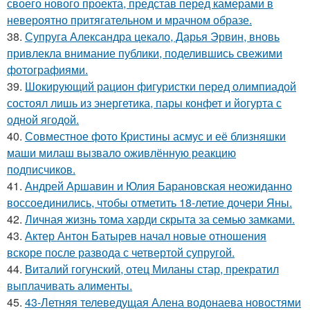
своего нового проекта, представ перед камерами в
невероятно притягательном и мрачном образе.
38.
Супруга Александра цекало, Дарья Эрвин, вновь
привлекла внимание публики, поделившись свежими
фотографиями.
39.
Шокирующий рацион фигуристки перед олимпиадой
состоял лишь из энергетика, пары конфет и йогурта с
одной ягодой.
40.
Совместное фото Кристины асмус и её близняшки
маши милаш вызвало оживлённую реакцию
подписчиков.
41.
Андрей Аршавин и Юлия Барановская неожиданно
воссоединились, чтобы отметить 18-летие дочери Яны.
42.
Личная жизнь тома харди скрыта за семью замками.
43.
Актер Антон Батырев начал новые отношения
вскоре после развода с четвертой супругой.
44.
Виталий гогунский, отец Миланы стар, прекратил
выплачивать алименты.
45.
43-Летняя телеведущая Алена водонаева новостями