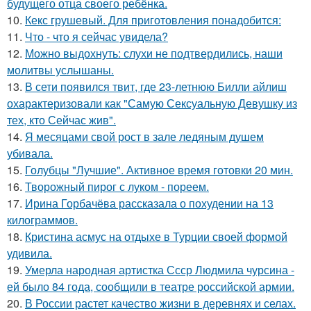
будущего отца своего ребёнка.
10.
Кекс грушевый. Для приготовления понадобится:
11.
Что - что я сейчас увидела?
12.
Можно выдохнуть: слухи не подтвердились, наши
молитвы услышаны.
13.
В сети появился твит, где 23-летнюю Билли айлиш
охарактеризовали как "Самую Сексуальную Девушку из
тех, кто Сейчас жив".
14.
Я месяцами свой рост в зале ледяным душем
убивала.
15.
Голубцы "Лучшие". Активное время готовки 20 мин.
16.
Творожный пирог с луком - пореем.
17.
Ирина Горбачёва рассказала о похудении на 13
килограммов.
18.
Кристина асмус на отдыхе в Турции своей формой
удивила.
19.
Умерла народная артистка Ссср Людмила чурсина -
ей было 84 года, сообщили в театре российской армии.
20.
В России растет качество жизни в деревнях и селах.