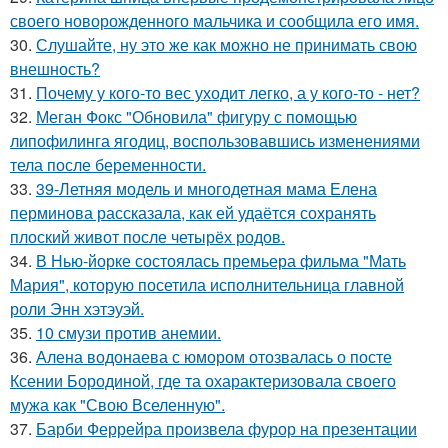
своего новорожденного мальчика и сообщила его имя.
30.
Слушайте, ну это же как можно не принимать свою
внешность?
31.
Почему у кого-то вес уходит легко, а у кого-то - нет?
32.
Меган Фокс "Обновила" фигуру с помощью
липофилинга ягодиц, воспользовавшись изменениями
тела после беременности.
33.
39-Летняя модель и многодетная мама Елена
перминова рассказала, как ей удаётся сохранять
плоский живот после четырёх родов.
34.
В Нью-йорке состоялась премьера фильма "Мать
Мария", которую посетила исполнительница главной
роли Энн хэтэуэй.
35.
10 смузи против анемии.
36.
Алена водонаева с юмором отозвалась о посте
Ксении Бородиной, где та охарактеризовала своего
мужа как "Свою Вселенную".
37.
Барби Феррейра произвела фурор на презентации