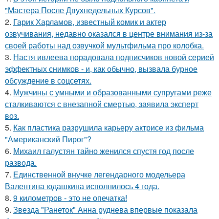
"Мастера После Двухнедельных Курсов".
2.
Гарик Харламов, известный комик и актер
озвучивания, недавно оказался в центре внимания из-за
своей работы над озвучкой мультфильма про колобка.
3.
Настя ивлеева порадовала подписчиков новой серией
эффектных снимков - и, как обычно, вызвала бурное
обсуждение в соцсетях.
4.
Мужчины с умными и образованными супругами реже
сталкиваются с внезапной смертью, заявила эксперт
воз.
5.
Как пластика разрушила карьеру актрисе из фильма
"Американский Пирог"?
6.
Михаил галустян тайно женился спустя год после
развода.
7.
Единственной внучке легендарного модельера
Валентина юдашкина исполнилось 4 года.
8.
9 километров - это не опечатка!
9.
Звезда "Ранеток" Анна руднева впервые показала