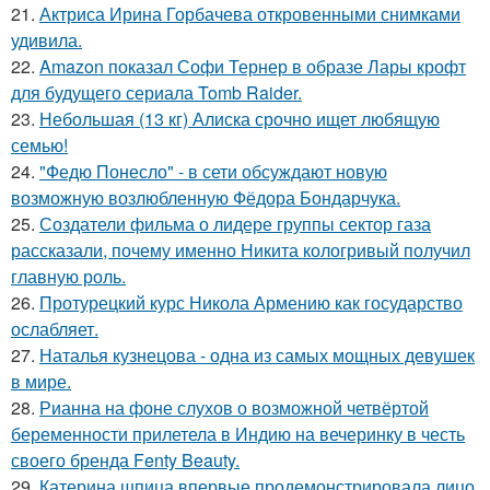
21.
Актриса Ирина Горбачева откровенными снимками
удивила.
22.
Amazon показал Софи Тернер в образе Лары крофт
для будущего сериала Tomb Raider.
23.
Небольшая (13 кг) Алиска срочно ищет любящую
семью!
24.
"Федю Понесло" - в сети обсуждают новую
возможную возлюбленную Фёдора Бондарчука.
25.
Создатели фильма о лидере группы сектор газа
рассказали, почему именно Никита кологривый получил
главную роль.
26.
Протурецкий курс Никола Армению как государство
ослабляет.
27.
Наталья кузнецова - одна из самых мощных девушек
в мире.
28.
Рианна на фоне слухов о возможной четвёртой
беременности прилетела в Индию на вечеринку в честь
своего бренда Fenty Beauty.
29.
Катерина шпица впервые продемонстрировала лицо