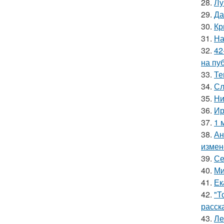
28.
Лу
29.
Да
30.
Кр
31.
На
32.
42
на пу
33.
Те
34.
Сл
35.
Ни
36.
Ир
37.
1 
38.
Ан
измен
39.
Се
40.
Ми
41.
Ек
42.
"Т
расск
43.
Ле