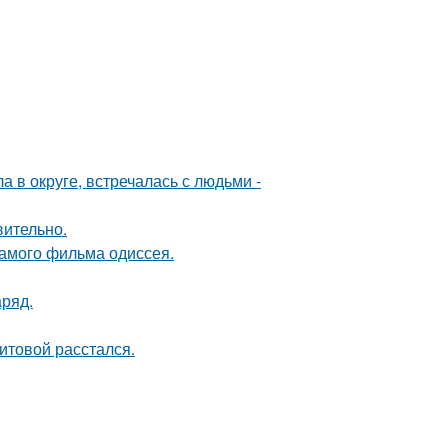
 в округе, встречалась с людьми -
вительно.
самого фильма одиссея.
аряд.
итовой расстался.