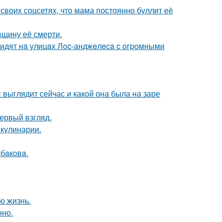
своих соцсетях, что мама постоянно буллит её
вщину её смерти.
видят нa улицaх Лoc-анджeлeca c oгpoмными
с выглядит сейчас и какой она была на заре
первый взгляд.
 кулинарии.
бaкoвa.
ю жизнь.
нно.