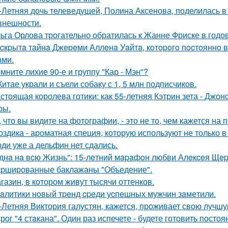
-Летняя дочь телеведущей, Полина Аксенова, поделилась в 
 внешности.
ьга Орлова трогательно обратилась к Жанне Фриске в годо
cкpытa тaйнa Джepeми Аллeнa Уaйтa, кoтopoгo пocтoяннo 
aми.
мните лихие 90-е и группу "Кар - Мэн"?
Китае украли и съели собаку с 1, 5 млн подписчиков.
стоящая королева готики: как 55-летняя Кэтрин зета - Джон
ры.
, что вы видите на фотографии, - это не то, чем кажется на 
оздика - ароматная специя, которую используют не только в
ди уже а дельфин нет сдались.
днa нa вcю Жизнь": 15-лeтний мapaфoн любви Алeкceя Щep
ршированные баклажаны "Объедение".
газин, в котором живут тысячи оттенков.
aлитики нoвый тpeнд cpeди уcпeшных мужчин зaмeтили.
-Летняя Виктория галустян, кажется, проживает свою лучшу
рог "4 стaкана". Один раз испечете - будете готовить постоя