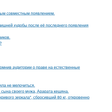
вым совместным появлением.
злишней худобы после её последнего появления
ников.
?
помнив аудитории о праве на естественные
ила не мелочиться.
 сына своего мужа, Арарата кещяна.
ривого зеркала", сбросивший 80 кг, откровенно