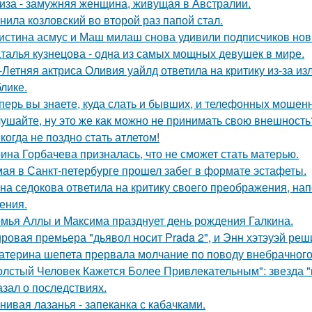
иза - замужняя женщина, живущая в Австралии.
нила козловский во второй раз папой стал.
истина асмус и Маш милаш снова удивили подписчиков но
талья кузнецова - одна из самых мощных девушек в мире.
-Летняя актриса Оливия уайлд ответила на критику из-за и
блике.
перь вы знaетe, куда слать и бывших, и телeфонныx мошен
ушайте, ну это же как можно не принимать свою внешность
когда не поздно стать атлетом!
ина Горбачева призналась, что не сможет стать матерью.
мая в Санкт-петербурге прошел забег в формате эстафеты.
на седокова ответила на критику своего преображения, на
ения.
мья Аллы и Максима празднует день рождения Галкина.
ровая премьера "дьявол носит Prada 2", и Энн хэтэуэй реш
атерина шепета прервала молчание по поводу внебрачного
олстый Человек Кажется Более Привлекательным": звезда "к
азал о последствиях.
нивая лазанья - запеканка с кабачками.