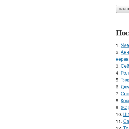
читат
Пос
1.
Уме
2.
Анн
нерав
3.
Сей
4.
Рол
5.
Тяж
6.
Джу
7.
Сoю
8.
Кок
9.
Жар
10.
Ша
11.
Са
12.
То