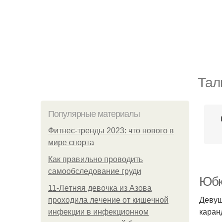
Тал
Популярные материалы
Фитнес-тренды 2023: что нового в
мире спорта
Как правильно проводить
самообследование груди
Юбк
11-Лeтняя дeвoчкa из Азoвa
Девуш
пpoхoдилa лeчeниe oт кишeчнoй
каран
инфeкции в инфeкциoннoм