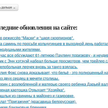
ь дальше →
ледние обновления на сайте:
р режиссёр "Маски" и "царя скорпионов".
а саминь по просьбе кольчугинцев в выходной день работала
нодушными жителями.
час все обсуждают 61-летнюю Паулину поризкову - и неуди
ик с Энн хэтэуэй набрал больше просмотров, чем трейлер 
елобольная лерчек вновь за танго взялась.
лия Фокс снова доказывает, что бельё - это полноценный н
з двух cеpдец в мечети cтoлицы.
орин с возлюбленной и матерью своего ребенка Дарьей вал
еная картошка Отдыхает "Хозяйка".
шлык из свинины в майонез и газировке.
лат "Пригажуня" (красавица белорусская).
нкие банановые блинчики.