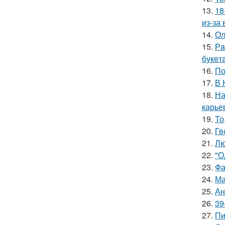
13.
18
из-за
14.
Ол
15.
Рa
букeт
16.
По
17.
В 
18.
На
карье
19.
То
20.
Гв
21.
Лю
22.
"О
23.
Фа
24.
Ма
25.
Ан
26.
39
27.
Пи