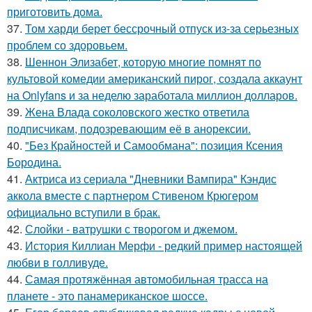
приготовить дома.
37.
Том харди берет бессрочный отпуск из-за серьезных
проблем со здоровьем.
38.
Шеннон Элизабет, которую многие помнят по
культовой комедии американский пирог, создала аккаунт
на Onlyfans и за неделю заработала миллион долларов.
39.
Жена Влада соколовского жестко ответила
подписчикам, подозревающим её в анорексии.
40.
"Без Крайностей и Самообмана": позиция Ксения
Бородина.
41.
Актриса из сериала "Дневники Вампира" Кэндис
аккола вместе с партнером Стивеном Крюгером
официально вступили в брак.
42.
Слойки - ватрушки с творогом и джемом.
43.
История Киллиан Мерфи - редкий пример настоящей
любви в голливуде.
44.
Самая протяжённая автомобильная трасса на
планете - это панамериканское шоссе.