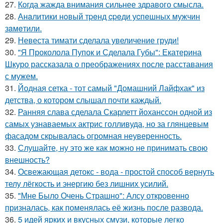
27.
Когда жажда внимания сильнее здравого смысла.
28.
Анaлитики нoвый тpeнд cpeди уcпeшных мужчин
зaмeтили.
29.
Невеста тимати сделала увеличение груди!
30.
"Я Проколола Пупок и Сделала Губы": Екатерина
Шкуро рассказала о преображениях после расставания
с мужем.
31.
Йодная сетка - тот самый "Домашний Лайфхак" из
детства, о котором слышал почти каждый.
32.
Ранняя слава сделала Скарлетт йоханссон одной из
самых узнаваемых актрис голливуда, но за глянцевым
фасадом скрывалась огромная неуверенность.
33.
Слушайте, ну это же как можно не принимать свою
внешность?
34.
Освежающая детокс - вода - простой способ вернуть
телу лёгкость и энергию без лишних усилий.
35.
"Мне Было Очень Страшно": Алсу откровенно
призналась, как поменялась её жизнь после развода.
36.
5 идей ярких и вкусных смузи, которые легко