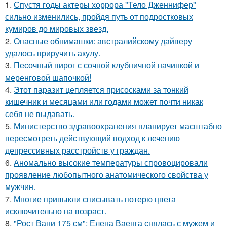
1.
Спустя годы актеры хоррора "Тело Дженнифер"
сильно изменились, пройдя путь от подростковых
кумиров до мировых звезд.
2.
Опасные обнимашки: австралийскому дайверу
удалось приручить акулу.
3.
Песочный пирог с сочной клубничной начинкой и
меренговой шапочкой!
4.
Этот паразит цепляется присосками за тонкий
кишечник и месяцами или годами может почти никак
себя не выдавать.
5.
Министерство здравоохранения планирует масштабно
пересмотреть действующий подход к лечению
депрессивных расстройств у граждан.
6.
Аномально высокие температуры спровоцировали
проявление любопытного анатомического свойства у
мужчин.
7.
Многие привыкли списывать потерю цвета
исключительно на возраст.
8.
"Рост Вани 175 см": Елена Ваенга снялась с мужем и