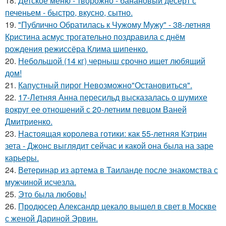
18.
Детское меню - творожно - банановый десерт с
печеньем - быстро, вкусно, сытно.
19.
"Публично Обратилась к Чужому Мужу" - 38-летняя
Кристина асмус трогательно поздравила с днём
рождения режиссёра Клима шипенко.
20.
Небольшой (14 кг) черныш срочно ищет любящий
дом!
21.
Капустный пирог Невозможно"Остановиться".
22.
17-Летняя Анна пересильд высказалась о шумихе
вокруг ее отношений с 20-летним певцом Ваней
Дмитриенко.
23.
Настоящая королева готики: как 55-летняя Кэтрин
зета - Джонс выглядит сейчас и какой она была на заре
карьеры.
24.
Ветеринар из артема в Таиланде после знакомства с
мужчиной исчезла.
25.
Это была любовь!
26.
Продюсер Александр цекало вышел в свет в Москве
с женой Дариной Эрвин.