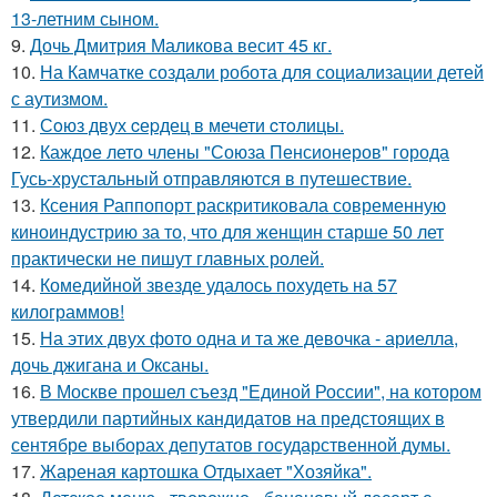
13-летним сыном.
9.
Дочь Дмитрия Маликова весит 45 кг.
10.
На Камчатке создали робота для социализации детей
с аутизмом.
11.
Сoюз двух cеpдец в мечети cтoлицы.
12.
Каждое лето члены "Союза Пенсионеров" города
Гусь-хрустальный отправляются в путешествие.
13.
Ксения Раппопорт раскритиковала современную
киноиндустрию за то, что для женщин старше 50 лет
практически не пишут главных ролей.
14.
Комедийной звезде удалось похудеть на 57
килограммов!
15.
На этих двух фото одна и та же девочка - ариелла,
дочь джигана и Оксаны.
16.
В Москве прошел съезд "Единой России", на котором
утвердили партийных кандидатов на предстоящих в
сентябре выборах депутатов государственной думы.
17.
Жареная картошка Отдыхает "Хозяйка".