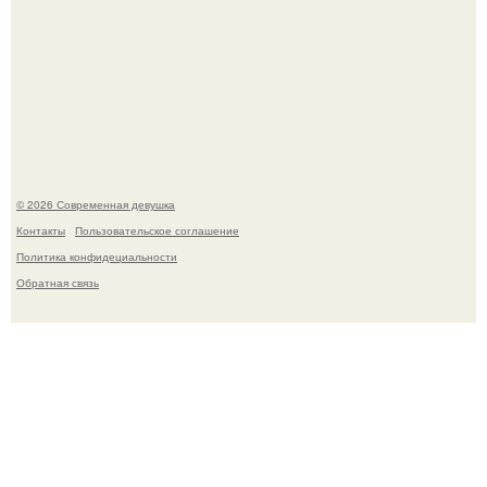
Лишь в том случае, если есть в истории моды идеал, то
это Синди Кроуфорд.
© 2026 Современная девушка
Контакты
Пользовательское соглашение
Политика конфидециальности
Обратная связь