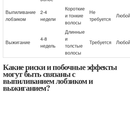
Короткие
Выпиливание
2-4
Не
и тонкие
Любо
лобзиком
недели
требуется
волосы
Длинные
4-8
и
Выжигание
Требуется
Любо
недель
толстые
волосы
Какие риски и побочные эффекты
могут быть связаны с
выпиливанием лобзиком и
выжиганием?