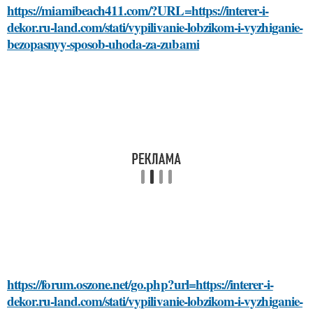
https://miamibeach411.com/?URL=https://interer-i-
dekor.ru-land.com/stati/vypilivanie-lobzikom-i-vyzhiganie-
bezopasnyy-sposob-uhoda-za-zubami
https://forum.oszone.net/go.php?url=https://interer-i-
dekor.ru-land.com/stati/vypilivanie-lobzikom-i-vyzhiganie-