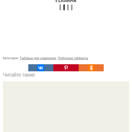
Категории:
Таблицы для сравнения
,
Побочные эффекты
Читайте также
Быстро и эффективно: как сделать прическу с заколками