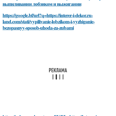
выпиливании лобзиком и выжигании
https://google.bf/url?q=https://interer-i-dekor.ru-
land.com/stati/vypilivanie-lobzikom-i-vyzhiganie-
bezopasnyy-sposob-uhoda-za-zubami