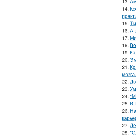
13.
Ам
14.
Кс
практ
15.
Ты
16.
А 
17.
Ми
18.
Во
19.
Ка
20.
Эм
21.
Кр
мозга,
22.
Дв
23.
Ум
24.
"М
25.
В 
26.
На
карье
27.
Ле
28.
"С