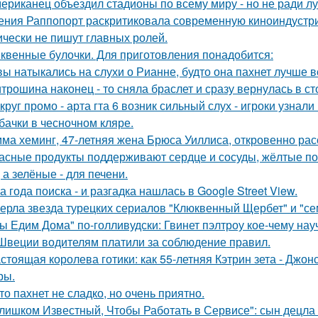
ериканец объездил стадионы по всему миру - но не ради лу
ения Раппопорт раскритиковала современную киноиндустрию
ически не пишут главных ролей.
квенные булочки. Для приготовления понадобится:
вы натыкались на слухи о Рианне, будто она пахнет лучше 
трошина наконец - то сняла браслет и сразу вернулась в сто
круг промо - арта гта 6 возник сильный слух - игроки узнал
бачки в чесночном кляре.
ма хеминг, 47-летняя жена Брюса Уиллиса, откровенно рас
асные продукты поддерживают сердце и сосуды, жёлтые по
 а зелёные - для печени.
а года поиска - и разгадка нашлась в Google Street View.
ерла звезда турецких сериалов "Клюквенный Щербет" и "сем
ы Едим Дома" по-голливудски: Гвинет пэлтроу кое-чему на
Швеции водителям платили за соблюдение правил.
стоящая королева готики: как 55-летняя Кэтрин зета - Джон
ры.
то пахнет не сладко, но очень приятно.
лишком Известный, Чтобы Работать в Сервисе": сын децла 