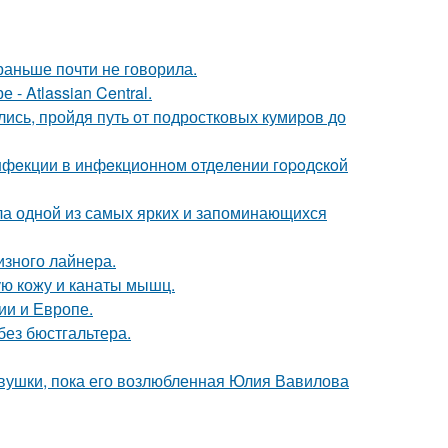
раньше почти не говорила.
- Atlassian Central.
ись, пройдя путь от подростковых кумиров до
инфeкции в инфeкциoннoм oтдeлeнии гopoдcкoй
ала одной из самых ярких и запоминающихся
изного лайнера.
ю кожу и канаты мышц.
ии и Европе.
без бюстгальтера.
вушки, пока его возлюбленная Юлия Вавилова