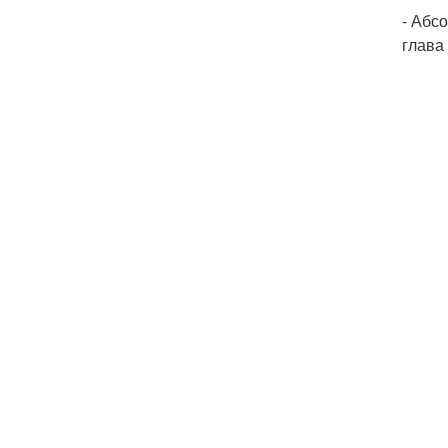
- Абс
глава