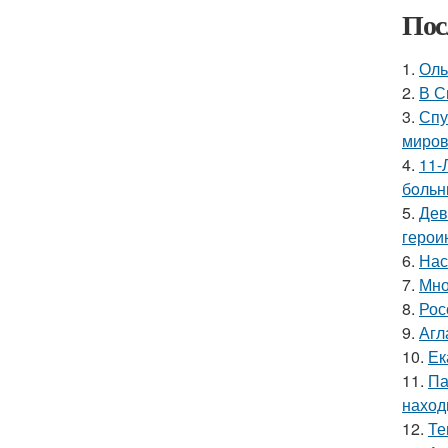
Пос
1.
Оль
2.
В С
3.
Спу
миров
4.
11-
бoльн
5.
Дев
герои
6.
Нас
7.
Мно
8.
Рос
9.
Агл
10.
Ек
11.
Па
наход
12.
Те