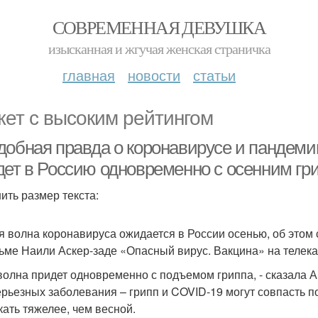
СОВРЕМЕННАЯ ДЕВУШКА
изысканная и жгучая женская страничка
главная
новости
статьи
ет с высоким рейтингом
добная правда о коронавирусе и пандеми
дет в Россию одновременно с осенним гр
ить размер текста:
я волна коронавируса ожидается в России осенью, об это
ьме Наили Аскер-заде «Опасный вирус. Вакцина» на телека
 волна придет одновременно с подъемом гриппа, - сказала Ан
ерьезных заболевания – грипп и COVID-19 могут совпасть п
кать тяжелее, чем весной.