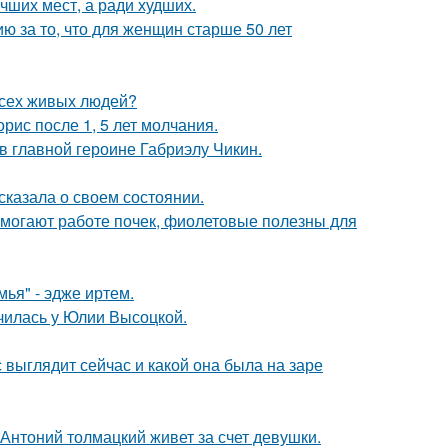
чших мест, а ради худших.
 за то, что для женщин старше 50 лет
всех живых людей?
рис после 1, 5 лет молчания.
и в главной героине Габриэлу Чикин.
сказала о своем состоянии.
могают работе почек, фиолетовые полезны для
ья" - эдже иртем.
училась у Юлии Высоцкой.
с выглядит сейчас и какой она была на заре
Антоний толмацкий живет за счет девушки.