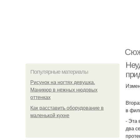
Сюж
Неу
Популярные материалы
при
Рисунок на ногтях девушка.
Измен
Маникюр в нежных нюдовых
оттенках
Втора
Как расставить оборудование в
в фил
маленькой кухне
- Эта
два с
проте