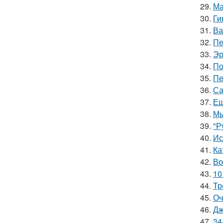
29.
Ма
30.
Ги
31.
Ва
32.
Пе
33.
Эр
34.
По
35.
Пе
36.
Са
37.
Ещ
38.
Мы
39.
"Р
40.
Ис
41.
Ка
42.
Во
43.
10
44.
Тр
45.
Оч
46.
Дж
47.
34