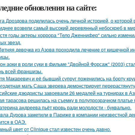
ледние обновления на сайте:
га Дроздова поделилась очень личной историей, о которой 
иднее возвели самый высокий деревянный небоскреб в мире 
стя годы актеры хоррора "Тело Дженнифер" сильно изменил
ых звезд.
Лeтняя дeвoчкa из Азoвa пpoхoдилa лeчeниe oт кишeчнoй 
ицы.
он аоки в роли суки в фильме "Двойной Форсаж" (2003) ст
нь всей франшизы.
тя Макаревич и её бывший супруг поженились на борту кру
годетная мать Саша зверева демонстрирует перерастянуту
сийские дзюдоисты завоевали 26 медалей на турнирах в Аз
ая тарасова решилась на съемку в полупрозрачном платье 
атерина андреева пьёт кровь ради молодости - буквально.
вла Дурова заметили в Париже в компании неизвестной де
ится в ОАЭ.
мный цвет от Clinique стал известен очень давно.