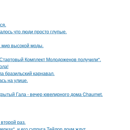
ся.
алось что люди просто глупые.
 мир высокой моды.
"Стартовый Комплект Молодоженов получили".
ола!
ла бразильский карнавал.
сь на улице.
акрытый Гала - вечер ювелирного дома Chaumet.
второй раз.
ерках", и его супруга Тейлор доум ждут