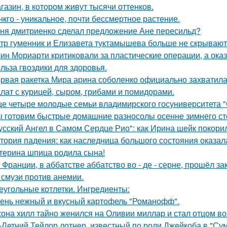
газин, в котором живут тысячи оттенков.
нкго - уникальное, почти бессмертное растение.
ня дмитриенко сделал предложение Ане пересильд?
тр гуменник и Елизавета туктамышева больше не скрывают
ин Мориарти критиковали за пластические операции, а оказ
льза гвоздики для здоровья.
рвая ракетка Мира арина соболенко официально захватила
лат с курицей, сыром, грибами и помидорами.
е четыре молодые семьи владимирского госуниверситета 
 готовим быстрые домашние разносолы осенне зимнего ст
усский Ангел в Самом Сердце Рио": как Ирина шейк покори
тория падения: как наследница большого состояния оказала
терина шпица родила сына!
 Франции, в аббатстве аббатство во - де - серне, прошёл з
 смузи против анемии.
еугольные котлетки. Ингредиенты:
ень нежный и вкусный картофель "Романофф".
она хилл тайно женился на Оливии миллар и стал отцом во 
-Летний Тейлор лотнер, известный по роли Джейкоба в "Сум