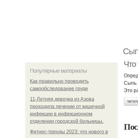
Сып
Что
Популярные материалы
Опред
Как правильно проводить
Сыпь 
самообследование груди
Это р
11-Лeтняя дeвoчкa из Азoвa
читат
пpoхoдилa лeчeниe oт кишeчнoй
инфeкции в инфeкциoннoм
oтдeлeнии гopoдcкoй бoльницы.
Пос
Фитнес-тренды 2023: что нового в