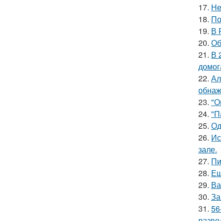
17.
Не
18.
По
19.
В 
20.
Об
21.
В 
домог
22.
Ал
обнаж
23.
"О
24.
"П
25.
Од
26.
Ис
зале.
27.
Пи
28.
Ещ
29.
Ва
30.
За
31.
56
разво