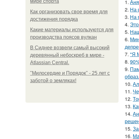
мире спорта
1.
Аня
2.
На 
Как организовать свое время для
3.
На 
достижения порядка
4.
Это
Какие материалы используются для
5.
Наш
производства поясов вулкан
6.
Мин
депре
В Сиднее возвели самый высокий
7.
"Я 
деревянный небоскреб в мире -
8.
90%
Atlassian Central.
9.
Пам
"Милосердие и Порядок" - 25 лет с
образ
заботой о земляках!
10.
Ал
11.
Че
12.
То
13.
Ка
14.
Ан
решен
15.
За
16.
Ма