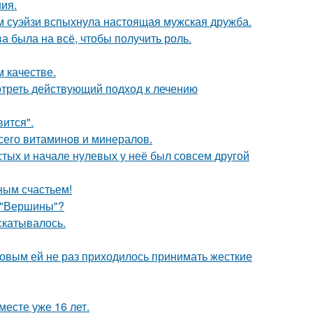
ния.
м суэйзи вспыхнула настоящая мужская дружба.
а была на всё, чтобы получить роль.
 качестве.
треть действующий подход к лечению
вится".
сего витаминов и минералов.
стых и начале нулевых у неё был совсем другой
ным счастьем!
 "Вершины"?
скатывалось.
ковым ей не раз приходилось принимать жесткие
месте уже 16 лет.