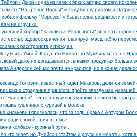
 Тейлор - Джой - одна из самых ярких актрис своего поколе
съёмках "На Гребне Волны" между Киану ривзом и Патрико
пробах к фильму "Морозко" я была полна решимости и готов
 вам не игрушки!
умевший хоррор "Закулисье Реальности" вышел в хорошем
истерство здравоохранения планирует масштабно пересмо
ссивных расстройств у граждан.
Могу Быть Умной, Когда это Нужно, но Мужчинам это не Нра
 людей даже не догадываются, в каких продуктах больше в
ела Андерсон сейчас почти не красится, но в конце девяно
.
ександр Головин, известный кадет Макаров, делится семей
рез какие страдания пришлось пройти звезде нашумевшей
рт "Наполеон". Тесто получилось мягким, легко и быстро ра
ртошка тушенная с курицей в молоке.
на хилькевич призналась, что за годы брака с Артуром Вол
ия ради спокойствия в семье.
мена колбасе - куриный рулет.
ло кто знает, но Джейсон стэйтем и роузи не женаты, хотя в