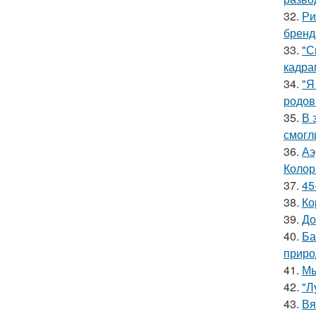
32.
Ри
бренд
33.
"С
кадра
34.
"Я
родов
35.
В 
смогл
36.
Аэ
Колор
37.
45
38.
Ко
39.
До
40.
Ба
приро
41.
Мы
42.
"Л
43.
Вя