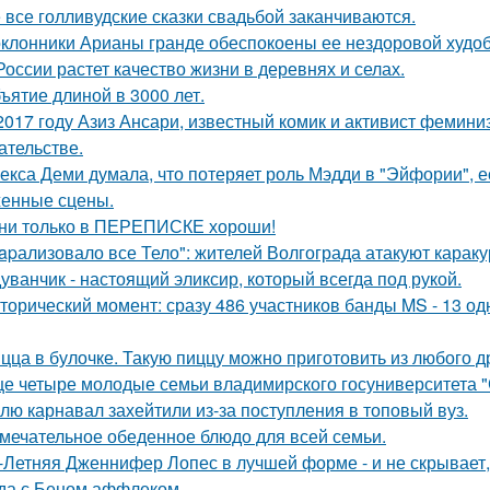
 все голливудские сказки свадьбой заканчиваются.
клонники Арианы гранде обеспокоены ее нездоровой худобо
России растет качество жизни в деревнях и селах.
ъятие длиной в 3000 лет.
2017 году Азиз Ансари, известный комик и активист фемини
ательстве.
екса Деми думала, что потеряет роль Мэдди в "Эйфории", е
енные сцены.
ни только в ПЕРЕПИСКЕ хороши!
apализовало все Тело": жителей Волгограда атакуют караку
уванчик - настоящий эликсир, который всегда под рукой.
торический момент: сразу 486 участников банды MS - 13 о
цца в булочке. Такую пиццу можно приготовить из любого д
е четыре молодые семьи владимирского госуниверситета 
лю карнавал захейтили из-за поступления в топовый вуз.
мечательное обеденное блюдо для всей семьи.
-Летняя Дженнифер Лопес в лучшей форме - и не скрывает,
да с Беном аффлеком.