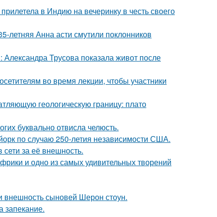
прилетела в Индию на вечеринку в честь своего
35-летняя Анна асти смутили поклонников
: Александра Трусова показала живот после
посетителям во время лекции, чтобы участники
атляющую геологическую границу: плато
огих буквально отвисла челюсть.
-йорк по случаю 250-летия независимости США.
 сети за её внешность.
 Африки и одно из самых удивительных творений
ли внешность сыновей Шерон стоун.
а запекание.