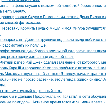
анна на фоне слухов о возможной четвёртой беременности 
а Fenty Beauty.
провоцировали Слухи о Романе" - 44-летний Дима Билан и 
ми свежей фотосессии.
 Перестану Кормить Грудью Мишу, и моя Фигура Улучшится"
.
зоопарке сан - Диего сотрудники поднесли выдр поближе к 
и рассмотреть их получше.
рофотоснимок дикобpaза в восточной юте раскрывает впеч
адо резко поднимается над долиной касл.
-Летний рэпер Рэй Джей сделал заявление, от которого у мн
роль Карл III и королева Камилла прибыли с визитом в Нью
чь Михаила галустяна, 13-летнюю Эстеллу, начали травить в
обаб - это не просто растение, это легенда, живой символ
ды.
 готовим вкусный морковный кекс.
учше бы и Дальше Продолжала их Прятать": в сети обсуди
леные помидоры. Активное время готовки 20 мин+ время н