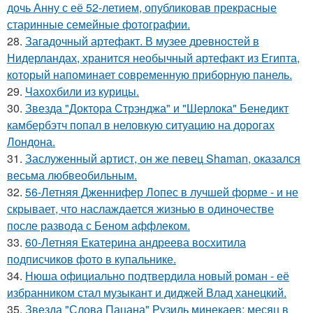
дочь Анну с её 52-летием, опубликовав прекрасные
старинные семейные фотографии.
28.
Загадочный артефакт. В музее древностей в
Нидерландах, хранится необычный артефакт из Египта,
который напоминает современную приборную панель.
29.
Чахохбили из курицы.
30.
Звезда "Доктора Стрэнджа" и "Шерлока" Бенедикт
камбербэтч попал в неловкую ситуацию на дорогах
Лондона.
31.
Заслуженный артист, он же певец Shaman, оказался
весьма любвеобильным.
32.
56-Летняя Дженнифер Лопес в лучшей форме - и не
скрывает, что наслаждается жизнью в одиночестве
после развода с Беном аффлеком.
33.
60-Летняя Екатерина андреева восхитила
подписчиков фото в купальнике.
34.
Нюша официально подтвердила новый роман - её
избранником стал музыкант и диджей Влад ханецкий.
35.
Звезда "Слова Пацана" Рузиль минекаев: месяц в