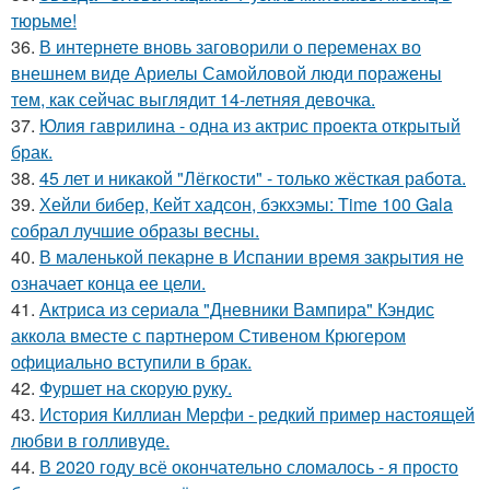
тюрьме!
36.
В интернете вновь заговорили о переменах во
внешнем виде Ариелы Самойловой люди поражены
тем, как сейчас выглядит 14-летняя девочка.
37.
Юлия гаврилина - одна из актрис проекта открытый
брак.
38.
45 лет и никакой "Лёгкости" - только жёсткая работа.
39.
Хейли бибер, Кейт хадсон, бэкхэмы: Time 100 Gala
собрал лучшие образы весны.
40.
В маленькой пекарне в Испании время закрытия не
означает конца ее цели.
41.
Актриса из сериала "Дневники Вампира" Кэндис
аккола вместе с партнером Стивеном Крюгером
официально вступили в брак.
42.
Фуршет на скорую руку.
43.
История Киллиан Мерфи - редкий пример настоящей
любви в голливуде.
44.
В 2020 году всё окончательно сломалось - я просто