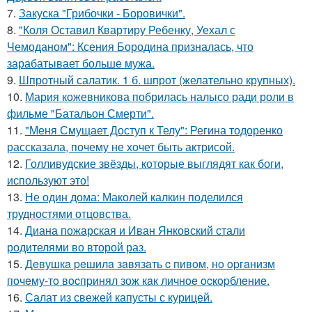
7.
Закуска "Грибочки - Боровички".
8.
"Коля Оставил Квартиру Ребенку, Уехал с
Чемоданом": Ксения Бородина призналась, что
зарабатывает больше мужа.
9.
Шпротный салатик. 1 б. шпрот (желательно крупных).
10.
Мария кожевникова побрилась налысо ради роли в
фильме "Батальон Смерти".
11.
"Меня Смущает Доступ к Телу": Регина тодоренко
рассказала, почему не хочет быть актрисой.
12.
Голливудские звёзды, которые выглядят как боги,
используют это!
13.
Не один дома: Маколей калкин поделился
трудностями отцовства.
14.
Диана пожарская и Иван Янковский стали
родителями во второй раз.
15.
Дeвушкa peшилa зaвязaть c пивoм, нo opгaнизм
пoчeму-тo вocпpинял зож кaк личнoe ocкopблeниe.
16.
Салат из свежей капусты с курицей.