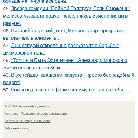
больше не тянула всё одна.
45.
Звезда комедии "Поймай Толстуху, Если Сможешь"
мелисса маккарти радует поклонников изменениями в
фигуре.
46.
Виталий гогунский, отец Миланы стар, прекратил
выплачивать алименты.
47.
Энн хэтэуэй откровенно рассказала о борьбе с
дисморфией тела.
48.
"Толстым Быть Эстетичнее": Александр морозов о
жизни после потери 80 кг.
49.
Вкуснейшая квашеная капуста - просто бесподобный
рецепт!
50.
Роман курцын не оформляет имущество на себя ….
© 2026 Современная девушка
Контакты
Пользовательское соглашение
Политика конфидециальности
Обратная связь