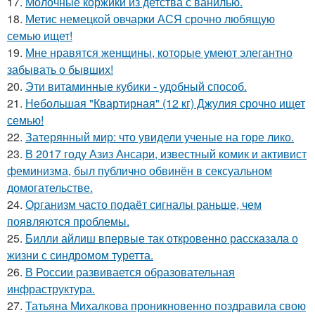
17.
Молочные коржики из детства с ванилью.
18.
Метис немецкой овчарки АСЯ срочно любящую
семью ищет!
19.
Мне нравятся женщины, которые умеют элегантно
забывать о бывших!
20.
Эти витаминные кубики - удобный способ.
21.
Небольшая "Квартирная" (12 кг) Джулия срочно ищет
семью!
22.
Затерянный мир: что увидели ученые на горе лико.
23.
В 2017 году Азиз Ансари, известный комик и активист
феминизма, был публично обвинён в сексуальном
домогательстве.
24.
Организм часто подаёт сигналы раньше, чем
появляются проблемы.
25.
Билли айлиш впервые так откровенно рассказала о
жизни с синдромом туретта.
26.
В России развивается образовательная
инфраструктура.
27.
Татьяна Михалкова проникновенно поздравила свою