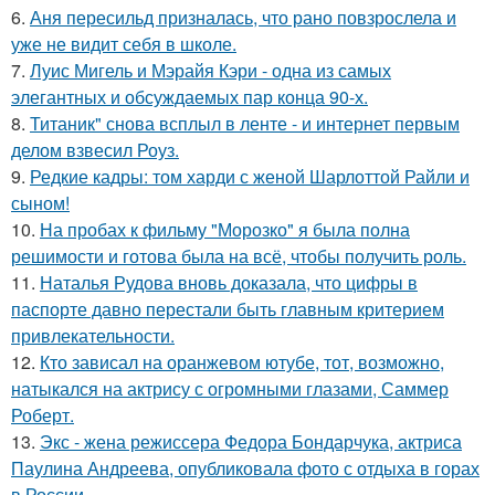
6.
Аня пересильд призналась, что рано повзрослела и
уже не видит себя в школе.
7.
Луис Мигель и Мэрайя Кэри - одна из самых
элегантных и обсуждаемых пар конца 90-х.
8.
Титаник" снова всплыл в ленте - и интернет первым
делом взвесил Роуз.
9.
Редкие кадры: том харди с женой Шарлоттой Райли и
сыном!
10.
На пробах к фильму "Морозко" я была полна
решимости и готова была на всё, чтобы получить роль.
11.
Наталья Рудова вновь доказала, что цифры в
паспорте давно перестали быть главным критерием
привлекательности.
12.
Кто зависал на оранжевом ютубе, тот, возможно,
натыкался на актрису с огромными глазами, Саммер
Роберт.
13.
Экс - жена режиссера Федора Бондарчука, актриса
Паулина Андреева, опубликовала фото с отдыха в горах
в России.