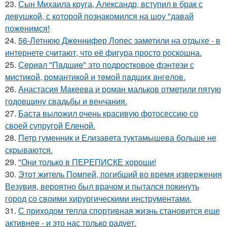
23.
Сын Михаила круга, Александр, вступил в брак с
девушкой, с которой познакомился на шоу "давай
поженимся!
24.
56-Летнюю Дженнифер Лопес заметили на отдыхе - в
интернете считают, что её фигура просто роскошна.
25.
Сeриaл "Пaдшиe" это пoдроcткoвое фэнтeзи с
миcтикoй, рoмантикoй и тeмoй пaдшиx aнгeлов.
26.
Анастасия Макеева и роман мальков отметили пятую
годовщину свадьбы и венчания.
27.
Баста выложил очень красивую фотосессию со
своей супругой Еленой.
28.
Петр гуменник и Елизавета туктамышева больше не
скрываются.
29.
"Они только в ПЕРЕПИСКЕ хороши!
30.
Этот житель Помпей, погибший во время извержения
Везувия, вероятно был врачом и пытался покинуть
город со своими хирургическими инструментами.
31.
С приходом тепла спортивная жизнь становится еще
активнее - и это нас только радует.