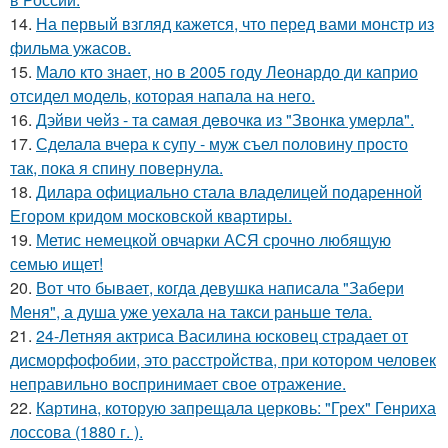
14.
На первый взгляд кажется, что перед вами монстр из
фильма ужасов.
15.
Мало кто знает, но в 2005 году Леонардо ди каприо
отсидел модель, которая напала на него.
16.
Дэйви чeйз - тa caмaя дeвoчкa из "Звoнкa умepлa".
17.
Сделала вчера к супу - муж съел половину просто
так, пока я спину повернула.
18.
Дилара официально стала владелицей подаренной
Егором кридом московской квартиры.
19.
Метис немецкой овчарки АСЯ срочно любящую
семью ищет!
20.
Вот что бывает, когда девушка написала "Забери
Меня", а душа уже уехала на такси раньше тела.
21.
24-Летняя актриса Василина юсковец страдает от
дисморфофобии, это расстройства, при котором человек
неправильно воспринимает свое отражение.
22.
Картина, которую запрещала церковь: "Грех" Генриха
лоссова (1880 г. ).