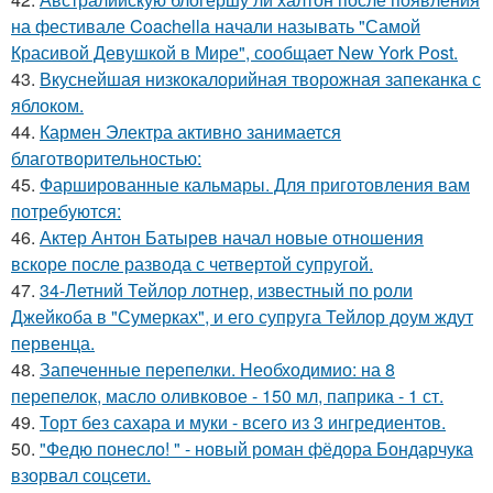
на фестивале Coachella начали называть "Самой
Красивой Девушкой в Мире", сообщает New York Post.
43.
Вкуснейшая низкокалорийная творожная запеканка с
яблоком.
44.
Кармен Электра активно занимается
благотворительностью:
45.
Фаршированные кальмары. Для приготовления вам
потребуются:
46.
Актер Антон Батырев начал новые отношения
вскоре после развода с четвертой супругой.
47.
34-Летний Тейлор лотнер, известный по роли
Джейкоба в "Сумерках", и его супруга Тейлор доум ждут
первенца.
48.
Запеченные перепелки. Необходимио: на 8
перепелок, масло оливковое - 150 мл, паприка - 1 ст.
49.
Торт без сахара и муки - всего из 3 ингредиентов.
50.
"Федю понесло! " - новый роман фёдора Бондарчука
взорвал соцсети.