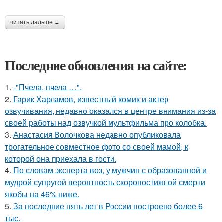
читать дальше →
Последние обновления на сайте:
1.
-"Пчела, пчела …".
2.
Гарик Харламов, известный комик и актер
озвучивания, недавно оказался в центре внимания из-за
своей работы над озвучкой мультфильма про колобка.
3.
Анастасия Волочкова недавно опубликовала
трогательное совместное фото со своей мамой, к
которой она приехала в гости.
4.
По словам эксперта воз, у мужчин с образованной и
мудрой супругой вероятность скоропостижной смерти
якобы на 46% ниже.
5.
За последние пять лет в России построено более 6
тыс.