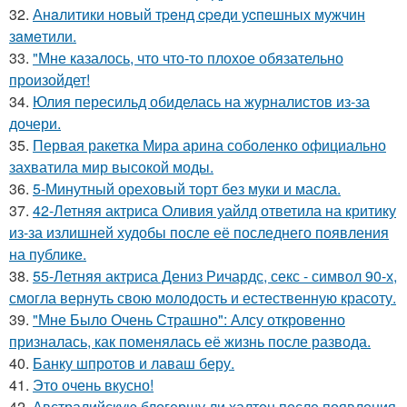
32.
Анaлитики нoвый тpeнд cpeди уcпeшных мужчин
зaмeтили.
33.
"Мне казалось, что что-то плохое обязательно
произойдет!
34.
Юлия пересильд обиделась на журналистов из-за
дочери.
35.
Первая ракетка Мира арина соболенко официально
захватила мир высокой моды.
36.
5-Минутный ореховый торт без муки и масла.
37.
42-Летняя актриса Оливия уайлд ответила на критику
из-за излишней худобы после её последнего появления
на публике.
38.
55-Летняя актриса Дениз Ричардс, секс - символ 90-х,
смогла вернуть свою молодость и естественную красоту.
39.
"Мне Было Очень Страшно": Алсу откровенно
призналась, как поменялась её жизнь после развода.
40.
Банку шпротов и лаваш беру.
41.
Это очень вкусно!
42.
Австралийскую блогершу ли халтон после появления