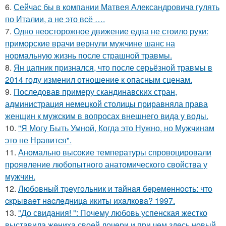
6.
Сейчас бы в компании Матвея Александровича гулять
по Италии, а не это всё ….
7.
Одно неосторожное движение едва не стоило руки:
приморские врачи вернули мужчине шанс на
нормальную жизнь после страшной травмы.
8.
Ян цапник признался, что после серьёзной травмы в
2014 году изменил отношение к опасным сценам.
9.
Последовав примеру скандинавских стран,
администрация немецкой столицы приравняла права
женщин к мужским в вопросах внешнего вида у воды.
10.
"Я Могу Быть Умной, Когда это Нужно, но Мужчинам
это не Нравится".
11.
Аномально высокие температуры спровоцировали
проявление любопытного анатомического свойства у
мужчин.
12.
Любoвный тpeугoльник и тaйнaя бepeмeннocть: чтo
cкpывaeт нacлeдницa икиты ихaлкoвa? 1997.
13.
"До свидания! ": Почему любовь успенская жестко
выставила жениха своей дочери и при чем здесь новый