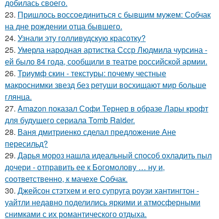
добилась своего.
23.
Пришлось воссоединиться с бывшим мужем: Собчак
на дне рождении отца бывшего.
24.
Узнали эту голливудскую красотку?
25.
Умерла народная артистка Ссср Людмила чурсина -
ей было 84 года, сообщили в театре российской армии.
26.
Триумф скин - текстуры: почему честные
макроснимки звезд без ретуши восхищают мир больше
глянца.
27.
Amazon показал Софи Тернер в образе Лары крофт
для будущего сериала Tomb Raider.
28.
Ваня дмитриенко сделал предложение Ане
пересильд?
29.
Дарья мороз нашла идеальный способ охладить пыл
дочери - отправить ее к Богомолову … ну и,
соответственно, к мачехе Собчак.
30.
Джейсон стэтхем и его супруга роузи хантингтон -
уайтли недавно поделились яркими и атмосферными
снимками с их романтического отдыха.