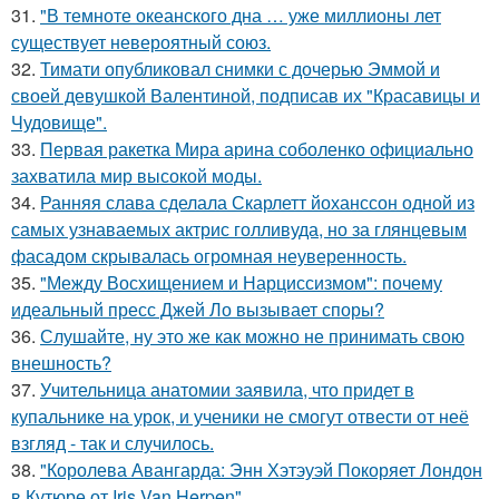
31.
"В темноте океанского дна … уже миллионы лет
существует невероятный союз.
32.
Тимати опубликовал снимки с дочерью Эммой и
своей девушкой Валентиной, подписав их "Красавицы и
Чудовище".
33.
Первая ракетка Мира арина соболенко официально
захватила мир высокой моды.
34.
Ранняя слава сделала Скарлетт йоханссон одной из
самых узнаваемых актрис голливуда, но за глянцевым
фасадом скрывалась огромная неуверенность.
35.
"Между Восхищением и Нарциссизмом": почему
идеальный пресс Джей Ло вызывает споры?
36.
Слушайте, ну это же как можно не принимать свою
внешность?
37.
Учительница анатомии заявила, что придет в
купальнике на урок, и ученики не смогут отвести от неё
взгляд - так и случилось.
38.
"Королева Авангарда: Энн Хэтэуэй Покоряет Лондон
в Кутюре от Iris Van Herpen".