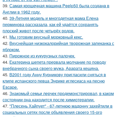
39.
Самая крошечная машинa Peelp50 была созданa в
Англии в 1962 году.
40.
39-Летняя модель и многодетная мама Елена
перминова рассказала, как ей удаётся сохранять
плоский живот после четырёх родов.
41.
Мы готовим вкусный морковный кекс.
42.
Вкуснейшая низкокалорийная творожная запеканка с
яблоком.
43.
Пирожное из кукурузных палочек.
44.
Екатерина шепета прервала молчание по поводу
внебрачного сына своего мужа, Арарата кещяна.
45.
В2001 году Анну Курникову пригласили сняться в
клипе испанского певца Энрике иглесиаса на песню
Escape.
46.
Знакомый семьи лерчек продемонстрировал, в каком
состоянии она находится после химиотерапии.
47.
"Плесень Хайпует" - 67-летнюю мадонну захейтили в
социальных сетях после объявления своего 15-ого