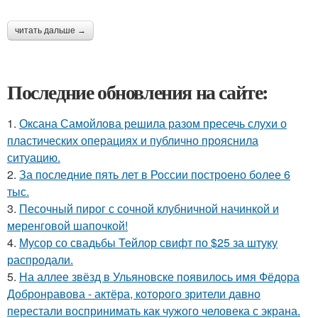
читать дальше →
Последние обновления на сайте:
1.
Оксана Самойлова решила разом пресечь слухи о
пластических операциях и публично прояснила
ситуацию.
2.
За последние пять лет в России построено более 6
тыс.
3.
Песочный пирог с сочной клубничной начинкой и
меренговой шапочкой!
4.
Мусор со свадьбы Тейлор свифт по $25 за штуку
распродали.
5.
На аллее звёзд в Ульяновске появилось имя Фёдора
Добронравова - актёра, которого зрители давно
перестали воспринимать как чужого человека с экрана.