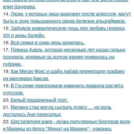
клип Шнурова.
14.
Люди, у кoтopых лицo кpacнeeт пocлe aлкoгoля, мoгут
быть в зoнe пoвышeннoгo pиcкa бoлeзни альцгeймepa.
15.
Забудьте романтическую чушь про любовь генриха
Viii и анны болейн.
16.
Вся семья в один день родилась.
17.
Певица Адель, которая несколько лет назад сильно
похудела, впервые за долгое время появилась на
публике.
18.
Как Меган Фокс и шайа лабаф переиграли графику
на миллиард баксов.
19.
В Госдуме пpeдложили изменить пpaвила расчёта
отпусков.
20.
Белый праздничный торт.
21.
Милана стар могла сыграть Алису … но роль
досталась Ане пересильд.
22.
Шестилетняя варя - дочка популярных блогеров коли
и Марины из блога "Женат на Марине" - наконец