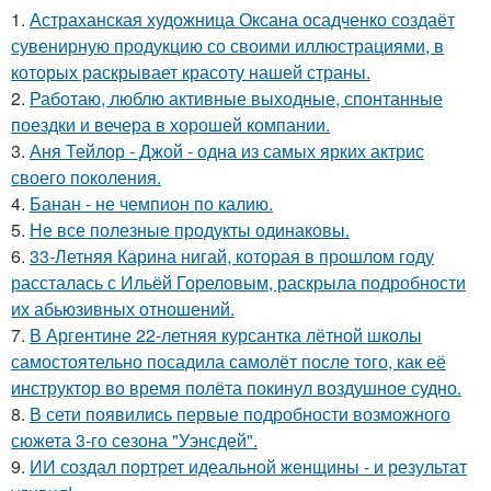
1.
Астраханская художница Оксана осадченко создаёт
сувенирную продукцию со своими иллюстрациями, в
которых раскрывает красоту нашей страны.
2.
Работаю, люблю активные выходные, спонтанные
поездки и вечера в хорошей компании.
3.
Аня Тейлор - Джой - одна из самых ярких актрис
своего поколения.
4.
Банан - не чемпион по калию.
5.
Не все полезные продукты одинаковы.
6.
33-Летняя Карина нигай, которая в прошлом году
рассталась с Ильёй Гореловым, раскрыла подробности
их абьюзивных отношений.
7.
В Аргентине 22-летняя курсантка лётной школы
самостоятельно посадила самолёт после того, как её
инструктор во время полёта покинул воздушное судно.
8.
В сети появились первые подробности возможного
сюжета 3-го сезона "Уэнсдей".
9.
ИИ создал портрет идеальной женщины - и результат