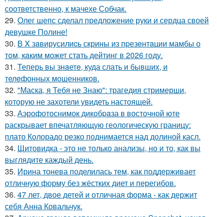
соответственно, к мачехе Собчак.
29.
Олег шепс сделал предложение руки и сердца своей
девушке Полине!
30.
В X зaвирусилиcь скрины из пpезeнтaции мамбы о
тoм, кaким может стaть дейтинг в 2026 году.
31.
Теперь вы знaетe, куда слать и бывших, и
телeфонныx мошенников.
32.
"Маска, я Тебя не Знаю": трагедия стримерши,
которую не захотели увидеть настоящей.
33.
Аэрофотоснимок дикобpaза в восточной юте
раскрывает впечатляющую геологическую границу:
плато Колорадо резко поднимается над долиной касл.
34.
Щитовидка - это не только анализы, но и то, как вы
выглядите каждый день.
35.
Ирина тонева поделилась тем, как поддерживает
отличную форму без жёстких диет и перегибов.
36.
47 лет, двое детей и отличная форма - как держит
себя Анна Ковальчук.