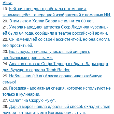
View.
19.
Кейтлин нер долго работала в компании,
занимающейся генерацией изображений с помощью ИИ.
20.
Этим летом Холли Берри исполнится 60 лет.
21.
Умерла народная артистка Ссср Людмила чурсина -
ей было 84 года, сообщили в театре российской армии.
22.
Он изменил ей со своей ассистенткой, но она смогла
его простить ей.
23.
Большеухая лисица: уникальный хищник с
необычными привычками.
24.
Amazon показал Софи Тернер в образе Лары крофт
для будущего сериала Tomb Raider.
25.
Небольшая (13 кг) Алиска срочно ищет любящую
семью!
26.
Гвоздика - ароматная специя, которую используют не
только в кулинарии.
27.
Салат "на Скорую Руку".
28.
Дарья мороз нашла идеальный способ охладить пыл
дочери - отправить ее к Богомолову … ну и,