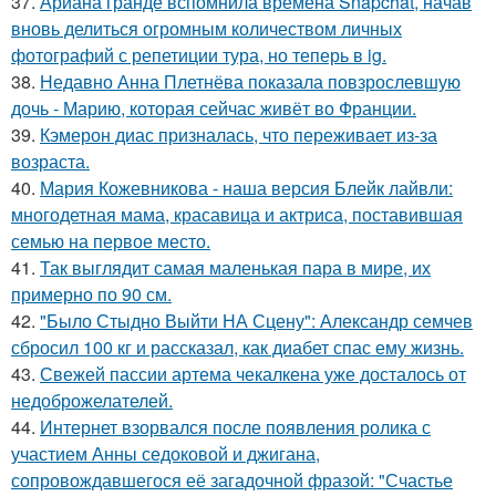
37.
Ариана гранде вспомнила времена Snapchat, начав
вновь делиться огромным количеством личных
фотографий с репетиции тура, но теперь в ig.
38.
Недавно Анна Плетнёва показала повзрослевшую
дочь - Марию, которая сейчас живёт во Франции.
39.
Кэмерон диас призналась, что переживает из-за
возраста.
40.
Мария Кожевникова - наша версия Блейк лайвли:
многодетная мама, красавица и актриса, поставившая
семью на первое место.
41.
Так выглядит самая маленькая пара в мире, их
примерно по 90 см.
42.
"Было Стыдно Выйти НА Сцену": Александр семчев
сбросил 100 кг и рассказал, как диабет спас ему жизнь.
43.
Свежей пассии артема чекалкена уже досталось от
недоброжелателей.
44.
Интернет взорвался после появления ролика с
участием Анны седоковой и джигана,
сопровождавшегося её загадочной фразой: "Счастье