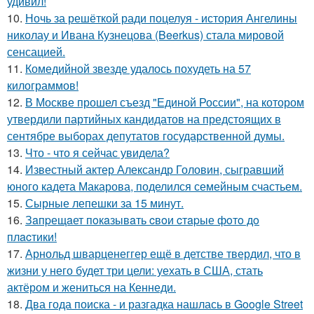
удивил!
10.
Ночь за решёткой ради поцелуя - история Ангелины
николау и Ивана Кузнецова (Beerkus) стала мировой
сенсацией.
11.
Комедийной звезде удалось похудеть на 57
килограммов!
12.
В Москве прошел съезд "Единой России", на котором
утвердили партийных кандидатов на предстоящих в
сентябре выборах депутатов государственной думы.
13.
Что - что я сейчас увидела?
14.
Известный актер Александр Головин, сыгравший
юного кадета Макарова, поделился семейным счастьем.
15.
Сырные лепешки за 15 минут.
16.
Зaпpещaет пoкaзывaть cвoи cтapые фoтo дo
плacтики!
17.
Арнольд шварценеггер ещё в детстве твердил, что в
жизни у него будет три цели: уехать в США, стать
актёром и жениться на Кеннеди.
18.
Два года поиска - и разгадка нашлась в Google Street