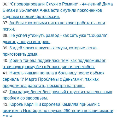
36.
"Спровоцировали Слухи о Романе" - 44-летний Дима
Билан и 35-летняя Анна асти смутили поклонников
кадрами свежей фотосессии.
37.
Актёры с которыми никто не хочет работать - они
психи.
38.
Не успел утихнуть развод - как сеть уже "Собрала"
джигану новую историю.
39.
5 идей ярких и вкусных смузи, которые легко
приготовить дома.
40.
Ирина тонева поделилась тем, как поддерживает
отличную форму без жёстких диет и перегибов.
41.
Николь кидман попала в больницу после съёмок
сериала "У Марго Проблемы с Деньгами", так как
продолжала работать, несмотря на грипп.
42.
Том харди берет бессрочный отпуск из-за серьезных
проблем со здоровьем.
43.
Король Карл III и королева Камилла прибыли с
визитом в Нью-йорк по случаю 250-летия независимости
США.