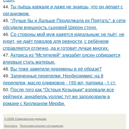
44.
Ты пьёшь каркаде и даже не знаешь, что он делает с
организмом.
45.
"Лучше бы и Дальше Продолжала их Прятать": в сети
обсудили внешность сыновей Шерон стоун.
46.
Со стороны мой муж кажется идеальным: не пьёт, не
курит, не даёт поводов для ревности, с ребёнком
справляется отлично, да и готовит лучше многих.
47.
Актриса из "Мстителей" элизабет олсен собирается
впервые стать матерью.
48.
Вы тоже заметили перемены в её образе?
49.
Запеченные перепелки. Необходимио: на 8
перепелок, масло оливковое - 150 мл, паприка - 1 ст.
50.
После того как "Острые Козырьки" взорвали все
рейтинги, аннабелль уоллис тут же заподозрили в
романе с Киллианом Мерфи.
© 2026 Современная девушка
Контакты
Пользовательское соглашение