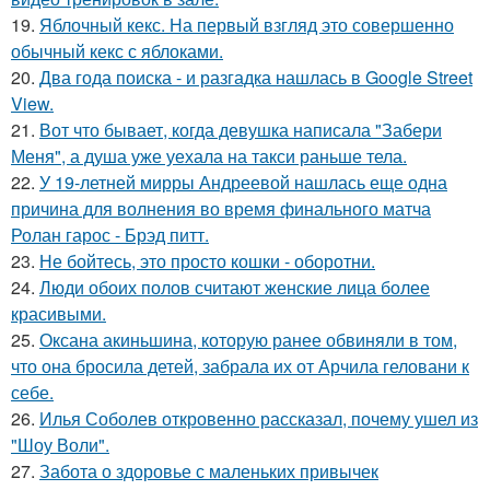
19.
Яблочный кекс. На первый взгляд это совершенно
обычный кекс с яблоками.
20.
Два года поиска - и разгадка нашлась в Google Street
View.
21.
Вот что бывает, когда девушка написала "Забери
Меня", а душа уже уехала на такси раньше тела.
22.
У 19-летней мирры Андреевой нашлась еще одна
причина для волнения во время финального матча
Ролан гарос - Брэд питт.
23.
Не бойтесь, это просто кошки - оборотни.
24.
Люди обоих полов считают женские лица более
красивыми.
25.
Оксана акиньшина, которую ранее обвиняли в том,
что она бросила детей, забрала их от Арчила геловани к
себе.
26.
Илья Соболев откровенно рассказал, почему ушел из
"Шоу Воли".
27.
Забота о здоровье с маленьких привычек