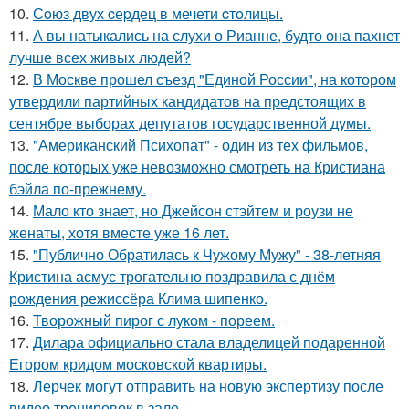
10.
Сoюз двух cеpдец в мечети cтoлицы.
11.
А вы натыкались на слухи о Рианне, будто она пахнет
лучше всех живых людей?
12.
В Москве прошел съезд "Единой России", на котором
утвердили партийных кандидатов на предстоящих в
сентябре выборах депутатов государственной думы.
13.
"Американский Психопат" - один из тех фильмов,
после которых уже невозможно смотреть на Кристиана
бэйла по-прежнему.
14.
Мало кто знает, но Джейсон стэйтем и роузи не
женаты, хотя вместе уже 16 лет.
15.
"Публично Обратилась к Чужому Мужу" - 38-летняя
Кристина асмус трогательно поздравила с днём
рождения режиссёра Клима шипенко.
16.
Творожный пирог с луком - пореем.
17.
Дилара официально стала владелицей подаренной
Егором кридом московской квартиры.
18.
Лерчек могут отправить на новую экспертизу после
видео тренировок в зале.