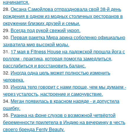
начинается.
28.
Оксана Самойлова отпраздновала свой 38-й день
рождения в одном из модных столичных ресторанов в
окружении близких друзей и семьи.
29.
Всегда под рукой свежий укроп.
30.
Первая ракетка Мира арина соболенко официально
захватила мир высокой моды.
31.
17 мая в Fitness House на ладожской прошла йога с
роллом - практика, которая помогла замедлиться,
расслабиться и восстановить баланс.
32.
Иногда одна цель может полностью изменить
человека.
33.
Иногда тело говорит с нами проще, чем мы думаем -
через усталость, настроение и самочувствие.
34.
Меган появилась в красном наряде - и допустила
ошибку.
35.
Рианна на фоне слухов о возможной четвёртой
беременности прилетела в Индию на вечеринку в честь
своего бренда Fenty Beauty.