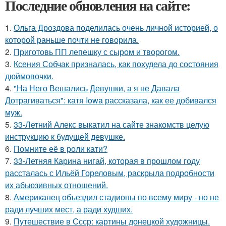
Последние обновления на сайте:
1.
Ольга Дроздова поделилась очень личной историей, о
которой раньше почти не говорила.
2.
Приготовь ПП лепешку с сыром и творогом.
3.
Ксения Собчак призналась, как похудела до состояния
дюймовочки.
4.
"На Него Вешались Девушки, а я не Давала
Дотрагиваться": катя Iowa рассказала, как ее добивался
муж.
5.
33-Летний Алекс выкатил на сайте знакомств целую
инструкцию к будущей девушке.
6.
Помните её в роли кати?
7.
33-Летняя Карина нигай, которая в прошлом году
рассталась с Ильёй Гореловым, раскрыла подробности
их абьюзивных отношений.
8.
Американец объездил стадионы по всему миру - но не
ради лучших мест, а ради худших.
9.
Путешествие в Ссср: картины донецкой художницы.