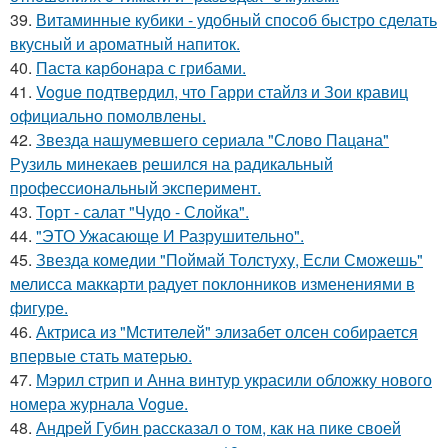
39.
Витаминные кубики - удобный способ быстро сделать
вкусный и ароматный напиток.
40.
Паста карбонара с грибами.
41.
Vogue подтвердил, что Гарри стайлз и Зои кравиц
официально помолвлены.
42.
Звезда нашумевшего сериала "Слово Пацана"
Рузиль минекаев решился на радикальный
профессиональный эксперимент.
43.
Торт - салат "Чудо - Слойка".
44.
"ЭТО Ужасающе И Разрушительно".
45.
Звезда комедии "Поймай Толстуху, Если Сможешь"
мелисса маккарти радует поклонников изменениями в
фигуре.
46.
Актриса из "Мстителей" элизабет олсен собирается
впервые стать матерью.
47.
Мэрил стрип и Анна винтур украсили обложку нового
номера журнала Vogue.
48.
Андрей Губин рассказал о том, как на пике своей