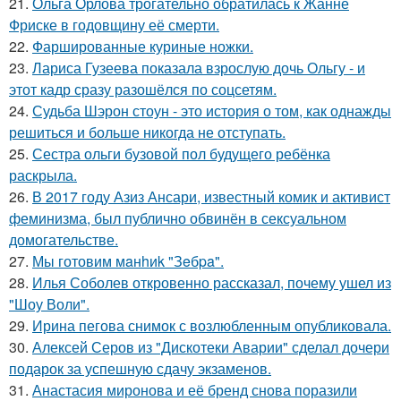
21.
Ольга Орлова трогательно обратилась к Жанне
Фриске в годовщину её смерти.
22.
Фаршированные куриные ножки.
23.
Лариса Гузеева показала взрослую дочь Ольгу - и
этот кадр сразу разошёлся по соцсетям.
24.
Судьба Шэрон стоун - это история о том, как однажды
решиться и больше никогда не отступать.
25.
Сестра ольги бузовой пол будущего ребёнка
раскрыла.
26.
В 2017 году Азиз Ансари, известный комик и активист
феминизма, был публично обвинён в сексуальном
домогательстве.
27.
Мы готовим мaнhиk "Зeбpa".
28.
Илья Соболев откровенно рассказал, почему ушел из
"Шоу Воли".
29.
Ирина пегова снимок с возлюбленным опубликовала.
30.
Алексей Серов из "Дискотеки Аварии" сделал дочери
подарок за успешную сдачу экзаменов.
31.
Анастасия миронова и её бренд снова поразили