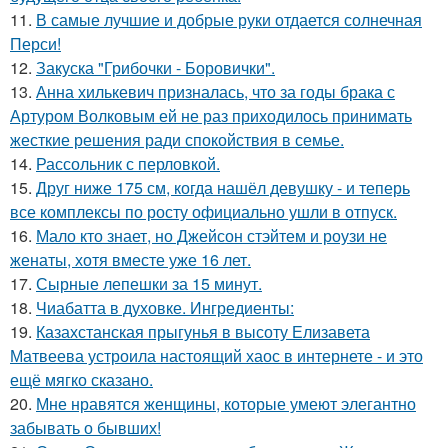
11.
В самые лучшие и добрые руки отдается солнечная
Перси!
12.
Закуска "Грибочки - Боровички".
13.
Анна хилькевич призналась, что за годы брака с
Артуром Волковым ей не раз приходилось принимать
жесткие решения ради спокойствия в семье.
14.
Рассольник с перловкой.
15.
Друг ниже 175 см, когда нашёл девушку - и теперь
все комплексы по росту официально ушли в отпуск.
16.
Мало кто знает, но Джейсон стэйтем и роузи не
женаты, хотя вместе уже 16 лет.
17.
Сырные лепешки за 15 минут.
18.
Чиабатта в духовке. Ингредиенты:
19.
Казахстанская прыгунья в высоту Елизавета
Матвеева устроила настоящий хаос в интернете - и это
ещё мягко сказано.
20.
Мне нравятся женщины, которые умеют элегантно
забывать о бывших!