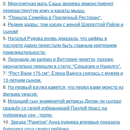
2.
Многодетная мать Саша зверева демонстрирует
перерастянутую кожу и канаты мышц.
3.
"Пришла Семейка в Приличный Ресторан".
4.
Редкие кадры: том харди с женой Шарлоттой Райли и
сыном!
5.
Наталья Рудова вновь доказала, что цифры в
паспорте давно перестали быть главным критерием
привлекательности.
6.
Леонардо ди каприо и Виттория черетти, похоже,
окончательно перешли в статус "Серьезно и Надолго".
7.
"Рост Вани 175 см": Елена Ваенга снялась с мужем и
13-летним сыном.
8.
На первый взгляд кажется, что перед вами монстр из
фильма ужасов.
9.
Младший сын знаменитой актрисы Дилан ли сыграл
свадьбу со своей избранницей Паулой брасс на
побережье сен - тропе.
10.
Звезда "Ранеток" Анна руднева впервые показала
будущего отца своего ребёнка.