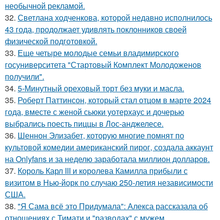
необычной рекламой.
32.
Светлана ходченкова, которой недавно исполнилось
43 года, продолжает удивлять поклонников своей
физической подготовкой.
33.
Еще четыре молодые семьи владимирского
госуниверситета "Стартовый Комплект Молодоженов
получили".
34.
5-Минутный ореховый торт без муки и масла.
35.
Роберт Паттинсон, который стал отцом в марте 2024
года, вместе с женой сьюки уотерхаус и дочерью
выбрались поесть пиццы в Лос-анджелесе.
36.
Шеннон Элизабет, которую многие помнят по
культовой комедии американский пирог, создала аккаунт
на Onlyfans и за неделю заработала миллион долларов.
37.
Король Карл III и королева Камилла прибыли с
визитом в Нью-йорк по случаю 250-летия независимости
США.
38.
"Я Сама всё это Придумала": Алекса рассказала об
отношениях с Тимати и "разводах" с мужем.