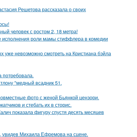
астасия Решетова рассказала о своих
осы!
й человек с ростом 2, 18 метра!
е исполнения роли мамы стиффлера в комедии
ых уже невозможно смотреть на Кристиана бэйла
а потребовала.
тлону "медный всадник 51.
 совместные фото с женой Бьянкой цензори.
тчиков и стебать их в сторис.
Галич показала фигуру спустя десять месяцев
й, увидев Михаила Ефремова на сцене.