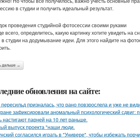
ужно! Но чтобы все получилось, важно учесть основные пра
ессию в студии и получить идеальный результат.
ок проведения студийной фотосессии своими руками
е всего, определитесь, какую картинку хотите увидеть на с
 в студии на додумывание идеи. Для этого найдите на фото
рить.
ь дальше →
ледние обновления на сайте:
 пересильд призналась, что рано повзрослела и уже не види
тране зафиксировали аномальный психологический сдвиг: п
ь настигают парней на 10 лет раньше.
ый выпуск проекта "наши люди.
унский согласился играть в "Универе", чтобы избежать порчи