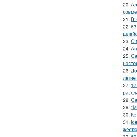
20.
Ал
совме
21.
В 
22.
63
шлейф
23.
С 
24.
Ан
25.
Са
насто
26.
До
летие
27.
17
рассл
28.
Са
29.
"М
30.
Ке
31.
Ic
жёстк
32.
60