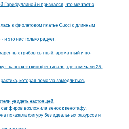
й Гарифуллиной и признался, что мечтает о
илась в фиолетовом платье Gucci с длинным
 и это нас только радует.
жаренных грибов сытный, ароматный и по-
у с каннского кинофестиваля, где отмечали 25-
практика, которая помогла замедлиться,
отели увидеть настоящей.
з сапфиров возложила венок к кенотафу.
е она показала фигуру без идеальных ракурсов и
 купальнике.