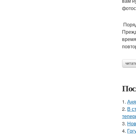
вам н
фотос
Поряд
Прежд
время
повто
читат
Пос
1.
Аня
2.
В с
тепер
3.
Нов
4.
Гог