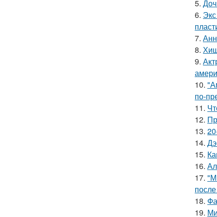
5.
Доч
6.
Экс
пласт
7.
Анн
8.
Хищ
9.
Акт
амери
10.
"А
по-пр
11.
Чт
12.
Пр
13.
20
14.
Дэ
15.
Ка
16.
Ал
17.
"М
после
18.
Фа
19.
Ми