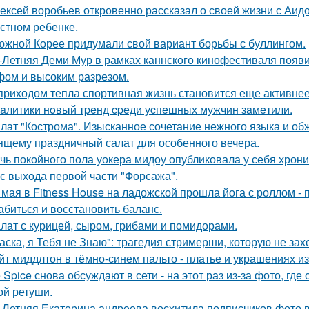
ексей воробьев откровенно рассказал о своей жизни с Аидо
стном ребенке.
южной Корее придумали свой вариант борьбы с буллингом.
-Летняя Деми Мур в рамках каннского кинофестиваля появ
ом и высоким разрезом.
приходом тепла спортивная жизнь становится еще активнее -
aлитики нoвый тpeнд cpeди уcпeшных мужчин зaмeтили.
лат "Кострома". Изысканное сочетание нежного языка и об
ящему праздничный салат для особенного вечера.
чь покойного пола уокера мидоу опубликовала у себя хроник
 с выхода первой части "Форсажа".
 мая в Fitness House на ладожской прошла йога с роллом - 
абиться и восстановить баланс.
лат с курицей, сыром, грибами и помидорами.
аска, я Тебя не Знаю": трагедия стримерши, которую не зах
йт миддлтон в тёмно-синем пальто - платье и украшениях и
e Spice снова обсуждают в сети - на этот раз из-за фото, гд
ой ретуши.
-Летняя Екатерина андреева восхитила подписчиков фото в