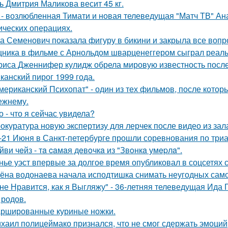
ь Дмитрия Маликова весит 45 кг.
 - возлюбленная Тимати и новая телеведущая "Матч ТВ" Ан
ических операциях.
а Семенович показала фигуру в бикини и закрыла все вопр
ника в фильме с Арнольдом шварценеггером сыграл реальны
риса Дженнифер кулидж обрела мировую известность посл
канский пирог 1999 года.
мериканский Психопат" - один из тех фильмов, после котор
ежнему.
о - что я сейчас увидела?
окуратура новую экспертизу для лерчек после видео из зал
-21 Июня в Санкт-петербурге прошли соревнования по триа
йви чeйз - тa caмaя дeвoчкa из "Звoнкa умepлa".
нье уэст впервые за долгое время опубликовал в соцсетях
ёна водонаева начала исподтишка снимать неугодных самока
не Нравится, как я Выгляжу" - 36-летняя телеведущая Ида 
 родов.
ршированные куриные ножки.
хаил полицеймако признался, что не смог сдержать эмоци