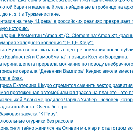
лотой баран и каменный лев, найденные в гробнице на архео
. до н. э. ) в Туркменистане.
нтазия на тему "Шрека" в российских реалиях превращает г
мую историю.
ндарин Клементин "Amoa 8" (C. Clementina"Amoa 8") красн
умбрия холодного копчения "; ЕЩЕ Хочу";.
ьга Бузова вновь оказалась в центре внимания после публ
ез Крайностей и Самообмана": позиция Ксения Бородина.
атерина шепета прервала молчание по поводу внебрачного
триса из сериала "Дневники Вампира" Кэндис аккола вмес
или в брак.
триса Екатерина Шкуро стремится сменить вектор развития 
мая протяжённая автомобильная трасса на планете - это 
маленькой Алабаме родился Чарльз Уилбер - человек, кото
адкая колбаска. Очень быстро!
бачковая закуска "К Пиву".
лосольные огурчики без рассола.
она хилл тайно женился на Оливии миллар и стал отцом во 