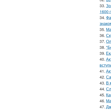
33.
Зо
1600 г
34.
Фа
знако
35.
Ма
36.
Ск
37.
Ол
38.
"Б
39.
Ек
40.
Ак
вступ
41.
Ак
42.
Са
43.
В 
44.
Сл
45.
Ка
46.
Ма
47.
Дж