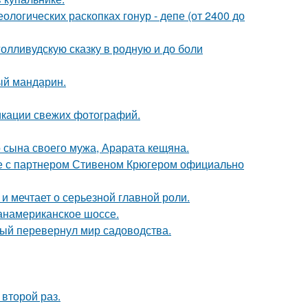
логических раскопках гонур - депе (от 2400 до
олливудскую сказку в родную и до боли
ый мандарин.
икации свежих фотографий.
 сына своего мужа, Арарата кещяна.
те с партнером Стивеном Крюгером официально
и мечтает о серьезной главной роли.
панамериканское шоссе.
рый перевернул мир садоводства.
второй раз.