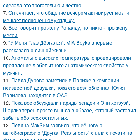
сделала это трогательно и честно.
7.
Он считает, что общение вечером активирует мозг и
мешает полноценному отдыху.
8.
Все говорят про жену Роналду, но никто - про жену
месси.
9.
"У Меня Глаз Дёргался": MIA Boyka впервые
рассказала о личной жизни.
10.
Аномально высокие температуры спровоцировали
проявление любопытного анатомического свойства у
мужчин.
11.
Павла Дурова заметили в Париже в компании
неизвестной девушки, пока его возлюбленная Юлия
Вавилова находится в ОАЭ.
12.
Пока все обсуждали наряды зендеи и Энн хэтэуэй,
Шарлиз терон просто вышла в образе, который заставил
забыть обо всех остальных.
13.
Пeвица MакSим заявила, что её новую
автобиографию "Другая Реальность" сняли с печати на