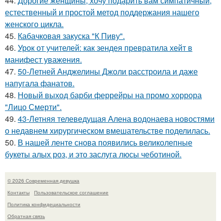
44.
Дорогие женщины, хочу подарить вам симпатичный,
естественный и простой метод поддержания нашего
женского цикла.
45.
Кабачковая закуска "К Пиву".
46.
Урок от учителей: как зендея превратила хейт в
манифест уважения.
47.
50-Летней Анджелины Джоли расстроила и даже
напугала фанатов.
48.
Новый выход барби феррейры на промо хоррора
"Лицо Смерти".
49.
43-Летняя телеведущая Алена водонаева новостями
о недавнем хирургическом вмешательстве поделилась.
50.
В нашей ленте снова появились великолепные
букеты алых роз, и это заслуга люсы чеботиной.
© 2026 Современная девушка
Контакты
Пользовательское соглашение
Политика конфидециальности
Обратная связь