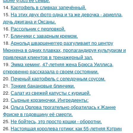
фоне угроз её семье.
14.
Картофель в сливках запечённый.
15.
На этих двух фото одна и та же девочка - ариелла,
дочь джигана и Оксаны.
16.
Рассольник с перловкой.
17.
Блинчики с заварным кремом.
18.
Арнольд шварценеггер разгуливает по центру
Мюнхена в одних плавках, пропагандируя культуризм и
привлекая клиентов в тренажерный зал.
19.
Эмма хеминг, 47-летняя жена Брюса Уиллиса,
откровенно рассказала о своем состоянии.
20.
Печеный картофель с селедочным соусом.
21.
Тонкие банановые блинчики.
22.
Салат из свежей капусты с курицей.
23.
Сырные корзиночки. Ингредиенты:
24.
Ольга Орлова трогательно обратилась к Жанне
Фриске в годовщину её смерти.
25.
Не бойтесь, это просто кошки - оборотни.
26.
Настоящая королева готики: как 55-летняя Кэтрин