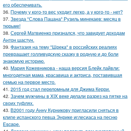
его обеспечивать.
36.
Почему у кого-то вес уходит легко, а у кого-то - нет?
37.
Звезда "Слова Пацана" Рузиль минекаев: месяц в
тюрьме!
38.
Сергей Матвиенко признался, что завидует доходам
Антон шастун.
39.
Фантазия на тему "Шрека" в российских реалиях
превращает голливудскую сказку в родную и до боли
знакомую историю.
40.
Мария Кожевникова - наша версия Блейк лайвли:
многодетная мама, красавица и актриса, поставившая
семью на первое место.
41.
2015 год стал переломным для Джима Керри.
42.
Зачем мужчины в XIX веке делали разрез на пятке на
своих туфлях.
43.
В2001 году Анну Курникову пригласили сняться в
клипе испанского певца Энрике иглесиаса на песню
Escape.