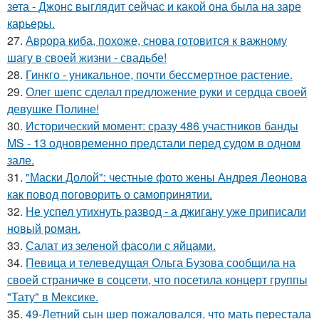
зета - Джонс выглядит сейчас и какой она была на заре
карьеры.
27.
Аврора киба, похоже, снова готовится к важному
шагу в своей жизни - свадьбе!
28.
Гинкго - уникальное, почти бессмертное растение.
29.
Олег шепс сделал предложение руки и сердца своей
девушке Полине!
30.
Исторический момент: сразу 486 участников банды
MS - 13 одновременно предстали перед судом в одном
зале.
31.
"Маски Долой": честные фото жены Андрея Леонова
как повод поговорить о самопринятии.
32.
Не успел утихнуть развод - а джигану уже приписали
новый роман.
33.
Салат из зеленой фасоли с яйцами.
34.
Певица и телеведущая Ольга Бузова сообщила на
своей страничке в соцсети, что посетила концерт группы
"Тату" в Мексике.
35.
49-Летний сын шер пожаловался, что мать перестала