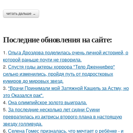
читать дальше →
Последние обновления на сайте:
1.
Ольга Дроздова поделилась очень личной историей, о
которой раньше почти не говорила.
2.
Спустя годы актеры хоррора "Тело Дженнифер"
сильно изменились, пройдя путь от подростковых
кумиров до мировых звезд.
3.
"Врачи Принимали мой Затяжной Кашель за Астму, но
это Оказался рак".
4.
Она олимпийское золото выиграла.
5.
За последние несколько лет сидни Суини
превратилась из актрисы второго плана в настоящую
звезду голливуда.
6.
Селена Гомес призналась, что мечтает о ребёнке - и