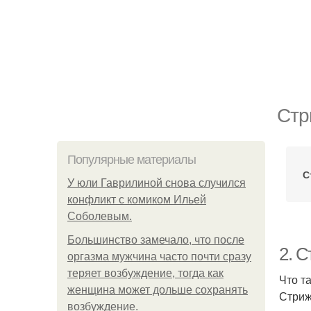
Стр
Популярные материалы
С
У юли Гаврилиной снова случился
конфликт с комиком Ильей
Соболевым.
Большинство замечало, что после
2. С
оргазма мужчина часто почти сразу
теряет возбуждение, тогда как
Что т
женщина может дольше сохранять
Стриж
возбуждение.