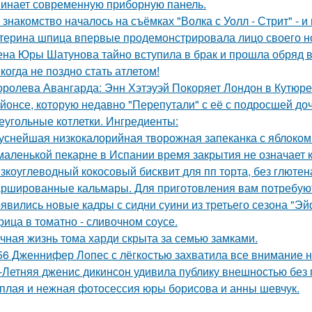
инает современную приборную панель.
 знакомство началось на съёмках "Волка с Уолл - Стрит" - и
терина шпица впервые продемонстрировала лицо своего н
на Юры Шатунова тайно вступила в брак и прошла обряд 
когда не поздно стать атлетом!
оролева Авангарда: Энн Хэтэуэй Покоряет Лондон в Кутюре о
йонсе, которую недавно "Перепутали" с её с подросшей до
еугольные котлетки. Ингредиенты:
уснейшая низкокалорийная творожная запеканка с яблоком
маленькой пекарне в Испании время закрытия не означает к
зкоуглеводный кокосовый бисквит для пп торта, без глютена
ршированные кальмары. Для приготовления вам потребую
явились новые кадры с сидни суини из третьего сезона "Эй
рица в томатно - сливочном соусе.
чная жизнь тома харди скрыта за семью замками.
56 Дженнифер Лопес с лёгкостью захватила все внимание на
-Летняя дженис дикинсон удивила публику внешностью без 
плая и нежная фотосессия юры борисова и анны шевчук.