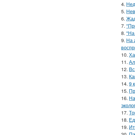
4.
Нед
5.
Нев
6.
Жад
7.
"Пр
8.
"На
9.
На 
воспр
10.
Ха
11.
Ал
12.
Вс
13.
Ка
14.
9 
15.
Пр
16.
На
эколо
17.
То
18.
Ед
19.
Ит
20.
Па