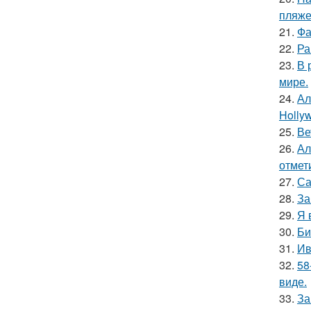
пляже
21.
Фа
22.
Ра
23.
В 
мире.
24.
Ал
Hollyw
25.
Ве
26.
Ал
отмет
27.
Са
28.
За
29.
Я 
30.
Би
31.
Ив
32.
58
виде.
33.
За