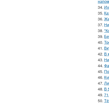
напом
34.
Их
35.
Ка
36.
Же
37.
Ни
38.
"К
39.
Бе
40.
Тр
41.
Вк
42.
В 
43.
Ни
44.
Фа
45.
По
46.
Ку
47.
Ли
48.
В 
49.
71
50.
Тё