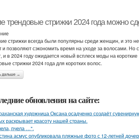
е трендовые стрижки 2024 года можно сд
ение
кие стрижки всегда были популярны среди женщин, и это не
т и позволяют сэкономить время на уходе за волосами. Но 
т, и в 2024 году ожидается новый всплеск моды на коротки
овые стрижки 2024 года для коротких волос.
ь дальше →
ледние обновления на сайте:
раханская художница Оксана осадченко создаёт сувенирну
ых раскрывает красоту нашей страны.
чела, пчела …".
стина асмус опубликовала пляжные фото с 12-летней дочер