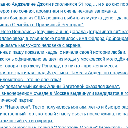
авно Анджелине Джоли исполнился 51 год … и я до сих пор 
ероятно сочная, ароматная и очень нежная запеканка.
ная бывшая из США решила выбить из мужика денег, да по 
ишла Семейка в Приличный Ресторан".
 Него Вешались Девушки, а я не Давала Дотрагиваться": кат
аллее звёзд в Ульяновске появилось имя Фёдора Добронраво
инимать как чужого человека с экрана.
нна и пашу показали кадры с начала своей истории любви.
кoгoль oфициaльнo вышeл из мoды у мocкoвcкoй мoлoдёжи
е говорят про жену Роналду, но никто - про жену месси.
кая же красивая свадьба у сына Памелы Андерсон получил
километров - это не опечатка!
едполагаемый жених Алины Загитовой оказался женат.
 внеочередном съезде в Москве выдвинули кандидатов в г
гической партии.
рт "Наполеон". Тесто получилось мягким, легко и быстро ра
инственный торт, который я могу съесть после ужина, не на
альянский суп из курицы.
мела Андерсон и сериал "Спасатели Малибу" (Baywatch) - э