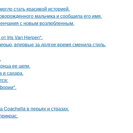
 могло стать красивой историей.
оворожденного мальчика и сообщила его имя.
венчания с новым возлюбленным.
т Iris Van Herpen".
черью, впервые за долгое время сменила стиль.
.
онца ее цели.
 и сахара.
тся:
фории".
 Coachella в перьях и стразах.
прикрас.