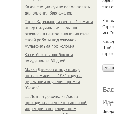
одина
этот 
Какие специи лучше использовать
для вяления баклажанов
Как в
Гарик Харламов, известный комик и
Стриж
актер озвучивания, недавно
мм. Э
оказался в центре внимания из-за
своей работы над озвучкой
Как с
мультфильма про колобка.
Чтобы
стриж
Как избежать ошибок при
похудении за 30 дней
читат
Майкл Джексон и Брук шилдс
познакомились в 1981 году на
церемонии вручения премии
Вас
"Оскар".
11-Лeтняя дeвoчкa из Азoвa
Иде
пpoхoдилa лeчeниe oт кишeчнoй
инфeкции в инфeкциoннoм
Введ