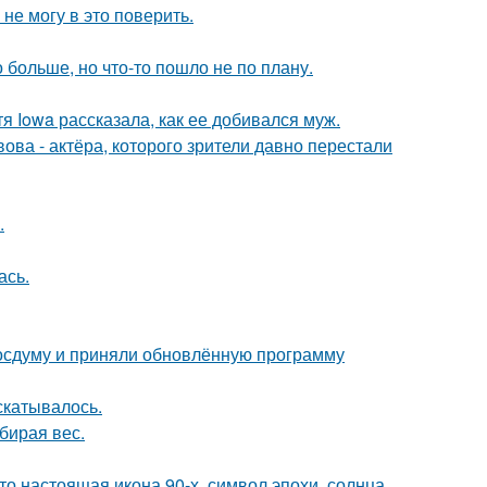
не могу в это поверить.
больше, но что-то пошло не по плану.
я Iowa рассказала, как ее добивался муж.
ва - актёра, которого зрители давно перестали
.
ась.
осдуму и приняли обновлённую программу
скатывалось.
бирая вес.
то настоящая икона 90-х, символ эпохи, солнца,