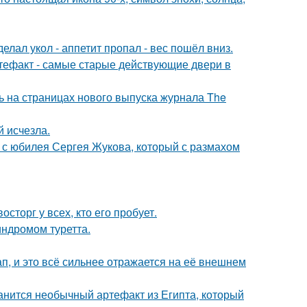
елал укол - аппетит пропал - вес пошёл вниз.
ртефакт - самые стаpые действующие двери в
ь на страницах нового выпуска журнала The
й исчезла.
 с юбилея Сергея Жукова, который с размахом
сторг у всех, кто его пробует.
индромом туретта.
, и это всё сильнее отражается на её внешнем
анится необычный артефакт из Египта, который