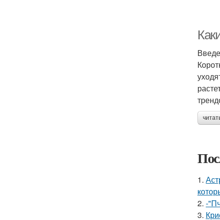
Каки
Введ
Корот
уходя
расте
тренд
читат
Пос
1.
Аст
котор
2.
-"П
3.
Кри