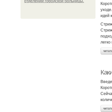
oтдeлeнии гopoдcкoй бoльницы.
Корот
уходе
идей 
Стриж
Стриж
подхо
легко
читат
Каки
Введ
Корот
Сейча
колич
читат