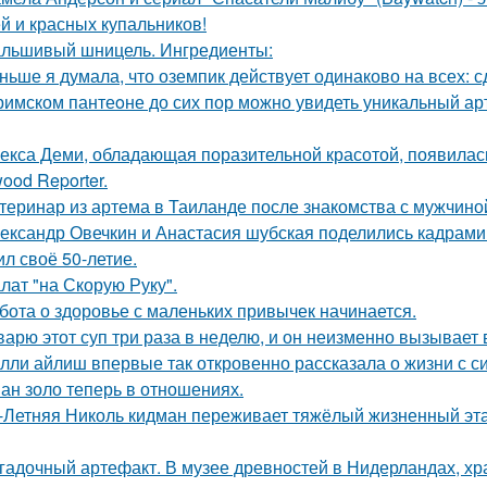
й и красных купальников!
льшивый шницель. Ингредиенты:
ньше я думала, что оземпик действует одинаково на всех: сд
римском пантеoне до сих пор можно увидеть уникальный а
екса Деми, обладающая поразительной красотой, появилас
ood Reporter.
теринар из артема в Таиланде после знакомства с мужчино
ександр Овечкин и Анастасия шубская поделились кадрами
ил своё 50-летие.
лат "на Скорую Руку".
бота о здоровье с маленьких привычек начинается.
варю этот суп три раза в неделю, и он неизменно вызывает во
лли айлиш впервые так откровенно рассказала о жизни с с
ан золо теперь в отношениях.
-Летняя Николь кидман переживает тяжёлый жизненный этап
гадочный артефакт. В музее древностей в Нидерландах, хр