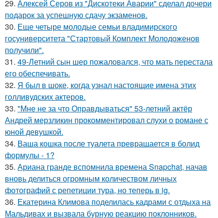
29.
Алексей Серов из "Дискотеки Аварии" сделал дочери
подарок за успешную сдачу экзаменов.
30.
Еще четыре молодые семьи владимирского
госуниверситета "Стартовый Комплект Молодоженов
получили".
31.
49-Летний сын шер пожаловался, что мать перестала
его обеспечивать.
32.
Я был в шоке, когда узнал настоящие имена этих
голливудских актеров.
33.
"Мне не за что Оправдываться" 53-летний актёр
Андрей мерзликин прокомментировал слухи о романе с
юной девушкой.
34.
Ваша кошка после туалета превращается в болид
формулы - 1?
35.
Ариана гранде вспомнила времена Snapchat, начав
вновь делиться огромным количеством личных
фотографий с репетиции тура, но теперь в ig.
36.
Екатерина Климова поделилась кадрами с отдыха на
Мальдивах и вызвала бурную реакцию поклонников.