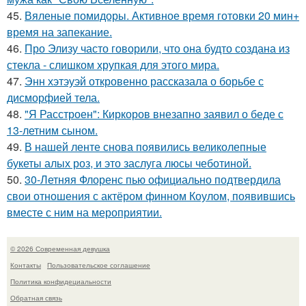
45.
Вяленые помидоры. Активное время готовки 20 мин+
время на запекание.
46.
Про Элизу часто говорили, что она будто создана из
стекла - слишком хрупкая для этого мира.
47.
Энн хэтэуэй откровенно рассказала о борьбе с
дисморфией тела.
48.
"Я Расстроен": Киркоров внезапно заявил о беде с
13-летним сыном.
49.
В нашей ленте снова появились великолепные
букеты алых роз, и это заслуга люсы чеботиной.
50.
30-Летняя Флоренс пью официально подтвердила
свои отношения с актёром финном Коулом, появившись
вместе с ним на мероприятии.
© 2026 Современная девушка
Контакты
Пользовательское соглашение
Политика конфидециальности
Обратная связь