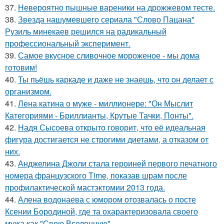
37.
Невероятно пышные вареники на дрожжевом тесте.
38.
Звезда нашумевшего сериала "Слово Пацана"
Рузиль минекаев решился на радикальный
профессиональный эксперимент.
39.
Самое вкусное сливочное мороженое - мы дома
готовим!
40.
Ты пьёшь каркаде и даже не знаешь, что он делает с
организмом.
41.
Лена катина о муже - миллионере: "Он Мыслит
Категориями - Бриллианты, Крутые Тачки, Понты".
42.
Надя Сысоева открыто говорит, что её идеальная
фигура достигается не строгими диетами, а отказом от
них.
43.
Анджелина Джоли стала героиней первого печатного
номера французского Time, показав шрам после
профилактической мастэктомии 2013 года.
44.
Алена водонаева с юмором отозвалась о посте
Ксении Бородиной, где та охарактеризовала своего
мужа как "Свою Вселенную".