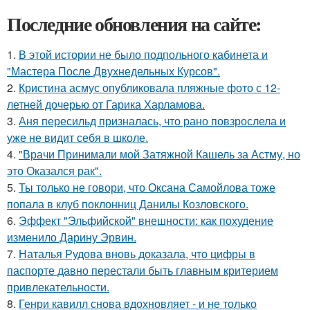
Последние обновления на сайте:
1.
В этой истории не было подпольного кабинета и
"Мастера После Двухнедельных Курсов".
2.
Кристина асмус опубликовала пляжные фото с 12-
летней дочерью от Гарика Харламова.
3.
Аня пересильд призналась, что рано повзрослела и
уже не видит себя в школе.
4.
"Врачи Принимали мой Затяжной Кашель за Астму, но
это Оказался рак".
5.
Ты только не говори, что Оксана Самойлова тоже
попала в клуб поклонниц Данилы Козловского.
6.
Эффект "Эльфийской" внешности: как похудение
изменило Дарину Эрвин.
7.
Наталья Рудова вновь доказала, что цифры в
паспорте давно перестали быть главным критерием
привлекательности.
8.
Генри кавилл снова вдохновляет - и не только