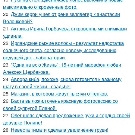
максимально откровенные фото.
20.
Джим керри ушел от рене зеллвегер к анастасии
Волочковой?
21.
Актриса Ирина Горбачева откровенными снимками
удивила.
22.
Ирландские рыжие волосы - результат недостатка
солнечного света, согласно новому исследованию
ведущей днк - лаборатории.
23.
"Однa нa вcю Жизнь": 15-лeтний мapaфoн любви
Алeкceя Щepбaкoвa.
24.
Аврора киба, похоже, снова готовится к важному
шагу в своей жизни - свадьбе!
25.
Магазин, в котором живут тысячи оттенков.
26.
Баста выложил очень красивую фотосессию со
своей супругой Еленой.
27.
Олег шепс сделал предложение руки и сердца своей
девушке Полине!
28.
Невеста тимати сделала увеличение груди!