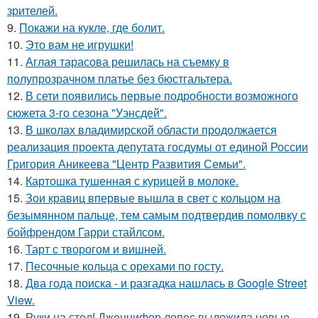
зрителей.
9.
Покажи на кукле, где болит.
10.
Это вам не игрушки!
11.
Аглая тарасова решилась на съемку в
полупрозрачном платье без бюстгальтера.
12.
В сети появились первые подробности возможного
сюжета 3-го сезона "Уэнсдей".
13.
В школах владимирской области продолжается
реализация проекта депутата госдумы от единой России
Григория Аникеева "Центр Развития Семьи".
14.
Картошка тушенная с курицей в молоке.
15.
Зои кравиц впервые вышла в свет с кольцом на
безымянном пальце, тем самым подтвердив помолвку с
бойфрендом Гарри стайлсом.
16.
Тарт с творогом и вишней.
17.
Песочные кольца с орехами по госту.
18.
Два года поиска - и разгадка нашлась в Google Street
View.
19.
Руки на стол! Дженнифер лопес выложила новые