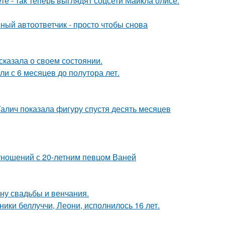
е - так теперь выглядят соцсети Майкла олисе.
ный автоответчик - просто чтобы снова
сказала о своем состоянии.
ли с 6 месяцев до полутора лет.
Галич показала фигуру спустя десять месяцев
отношений с 20-летним певцом Ваней
ну свадьбы и венчания.
ники беллуччи, Леони, исполнилось 16 лет.