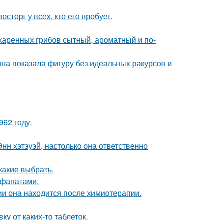
сторг у всех, кто его пробует.
жаренных грибов сытный, ароматный и по-
е она показала фигуру без идеальных ракурсов и
62 году.
нн хэтэуэй, настолько она ответственно
какие выбрать.
 фанатами.
ии она находится после химиотерапии.
у от каких-то таблеток.