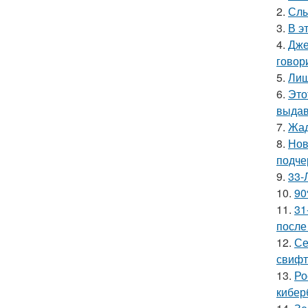
2.
Слы
3.
В э
4.
Дже
говор
5.
Лиш
6.
Это
выдав
7.
Жад
8.
Нов
подче
9.
33-
10.
90
11.
31
после
12.
Се
свифт
13.
Ро
кибер