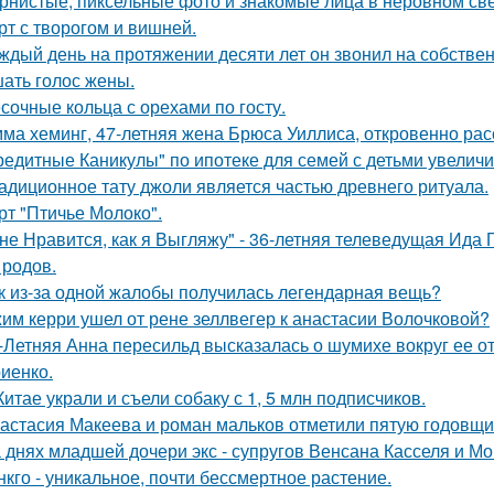
рнистые, пиксельные фото и знакомые лица в неровном свет
рт с творогом и вишней.
ждый день на протяжении десяти лет он звонил на собствен
ать голос жены.
сочные кольца с орехами по госту.
ма хеминг, 47-летняя жена Брюса Уиллиса, откровенно рас
редитные Каникулы" по ипотеке для семей с детьми увеличи
адиционное тату джоли является частью древнего ритуала.
рт "Птичье Молоко".
не Нравится, как я Выгляжу" - 36-летняя телеведущая Ида 
 родов.
к из-за одной жалобы получилась легендарная вещь?
им керри ушел от рене зеллвегер к анастасии Волочковой?
-Летняя Анна пересильд высказалась о шумихе вокруг ее 
иенко.
Китае украли и съели собаку с 1, 5 млн подписчиков.
астасия Макеева и роман мальков отметили пятую годовщи
 днях младшей дочери экс - супругов Венсана Касселя и Мо
нкго - уникальное, почти бессмертное растение.