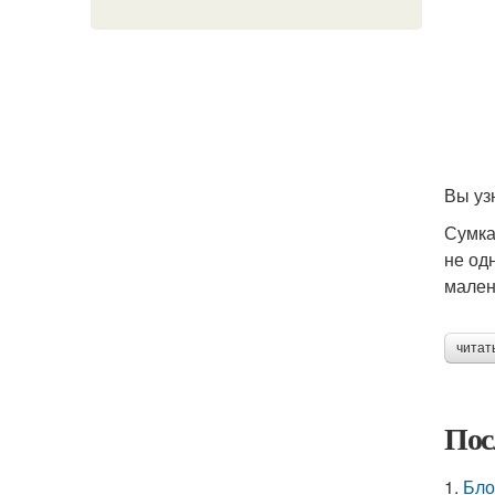
Вы уз
Сумка
не од
мален
читат
Пос
1.
Бло