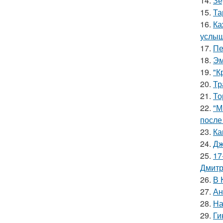
14.
Зе
15.
Та
16.
Ка
услыш
17.
Пе
18.
Эм
19.
"К
20.
Тр
21.
То
22.
"М
после
23.
Ка
24.
Дж
25.
17
Дмитр
26.
В 
27.
Ан
28.
На
29.
Ги