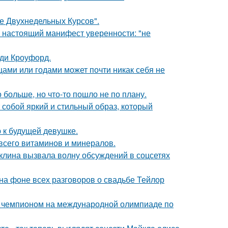
ле Двухнедельных Курсов".
- настоящий манифест уверенности: "не
нди Кроуфорд.
цами или годами может почти никак себя не
больше, но что-то пошло не по плану.
собой яркий и стильный образ, который
 к будущей девушке.
всего витаминов и минералов.
клина вызвала волну обсуждений в соцсетях
 на фоне всех разговоров о свадьбе Тейлор
м чемпионом на международной олимпиаде по