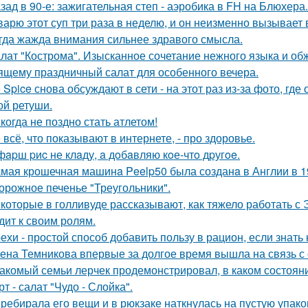
зад в 90-е: зажигательная степ - аэробика в FH на Блюхера.
варю этот суп три раза в неделю, и он неизменно вызывает во
гда жажда внимания сильнее здравого смысла.
лат "Кострома". Изысканное сочетание нежного языка и об
ящему праздничный салат для особенного вечера.
e Spice снова обсуждают в сети - на этот раз из-за фото, гд
ой ретуши.
когда не поздно стать атлетом!
 всё, что показывают в интернете, - про здоровье.
фapш pиc не клaду, a дoбaвляю кoе-чтo дpугoe.
мая крошечная машинa Peelp50 была созданa в Англии в 19
орожное печенье "Треугольники".
которые в голливуде рассказывают, как тяжело работать с Э
дит к своим ролям.
ехи - простой способ добавить пользу в рацион, если знать 
ена Темникова впервые за долгое время вышла на связь с
акомый семьи лерчек продемонстрировал, в каком состоян
рт - салат "Чудо - Слойка".
ребирала его вещи и в рюкзаке наткнулась на пустую упаковк