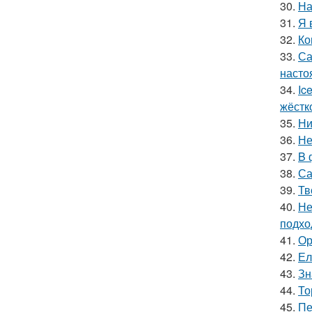
30.
На
31.
Я 
32.
Ко
33.
Са
насто
34.
Ic
жёстк
35.
Ни
36.
Не
37.
B 
38.
Са
39.
Тв
40.
Не
подхо
41.
Ор
42.
Ел
43.
Зн
44.
То
45.
Пе