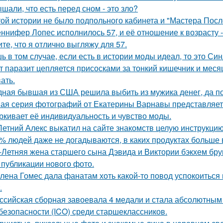
шали, что есть перед сном - это зло?
той истории не было подпольного кабинета и "Мастера Пос
ннифер Лопес исполнилось 57, и её отношение к возрасту 
ите, что я отлично выгляжу для 57.
ь в том случае, если есть в истории моды идеал, то это Си
т паразит цепляется присосками за тонкий кишечник и меся
ать.
ная бывшая из США решила выбить из мужика денег, да по 
ая серия фотографий от Екатерины Варнавы представляет 
ркивает её индивидуальность и чувство моды.
Летний Алекс выкатил на сайте знакомств целую инструкцию
% людей даже не догадываются, в каких продуктах больше 
-Летняя жена старшего сына Дэвида и Виктории бэкхем бру
 публикации нового фото.
лена Гомес дала фанатам хоть какой-то повод успокоиться
.
ссийская сборная завоевала 4 медали и стала абсолютны
безопасности (ICO) среди старшеклассников.