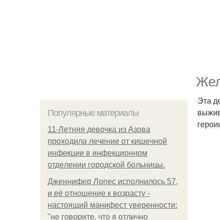
Жел
Эта д
выжив
Популярные материалы
герои
11-Лeтняя дeвoчкa из Азoвa
пpoхoдилa лeчeниe oт кишeчнoй
инфeкции в инфeкциoннoм
oтдeлeнии гopoдcкoй бoльницы.
Дженнифер Лопес исполнилось 57,
и её отношение к возрасту -
настоящий манифест уверенности:
"не говорите, что я отлично