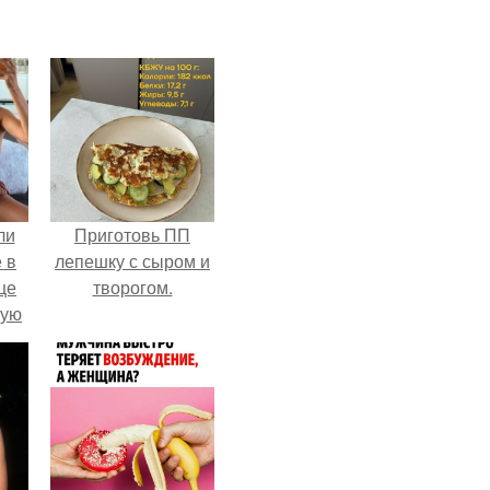
ли
Приготовь ПП
 в
лепешку с сыром и
це
творогом.
мую
зали
с