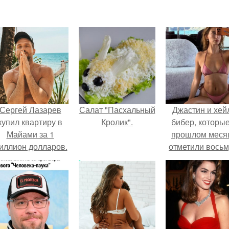
Сергей Лазарев
Салат "Пасхальный
Джастин и хей
купил квартиру в
Кролик".
бибер, которые
Майами за 1
прошлом меся
иллион долларов.
отметили вось
годовщину
помолвки, пока
новые фото 
совместного
отдыха.