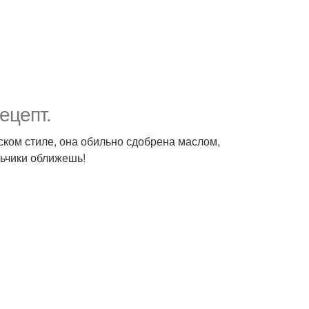
ецепт.
тском стиле, она обильно сдобрена маслом,
ьчики оближешь!