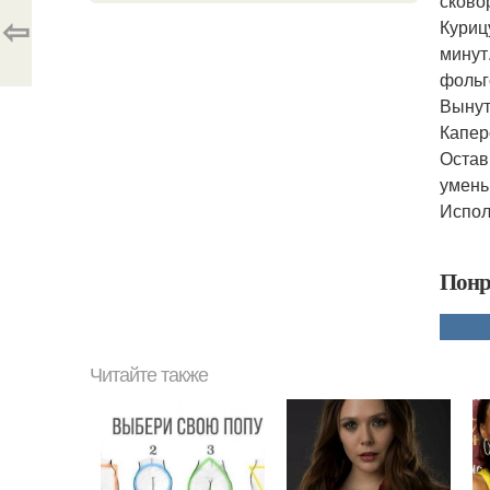
сково
⇦
Куриц
минут
фольг
Вынут
Капер
Остав
умень
Испол
Понр
Читайте также