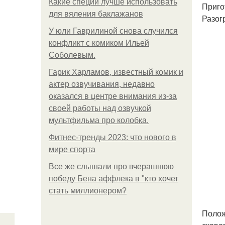
Какие специи лучше использовать
Приго
для вяления баклажанов
Разог
У юли Гаврилиной снова случился
конфликт с комиком Ильей
Соболевым.
Гарик Харламов, известный комик и
актер озвучивания, недавно
оказался в центре внимания из-за
своей работы над озвучкой
мультфильма про колобка.
Фитнес-тренды 2023: что нового в
мире спорта
Все же слышали про вчерашнюю
победу Бена аффлека в "кто хочет
стать миллионером?
Полож