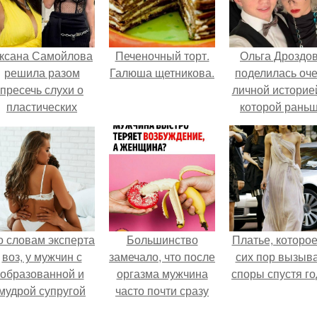
ксана Самойлова
Печеночный торт.
Ольга Дроздо
решила разом
Галюша щетникова.
поделилась оч
пресечь слухи о
личной историей
пластических
которой рань
операциях и
почти не говори
публично
прояснила
ситуацию.
о словам эксперта
Большинство
Платье, которое
воз, у мужчин с
замечало, что после
сих пор вызыв
образованной и
оргазма мужчина
споры спустя го
мудрой супругой
часто почти сразу
вероятность
теряет