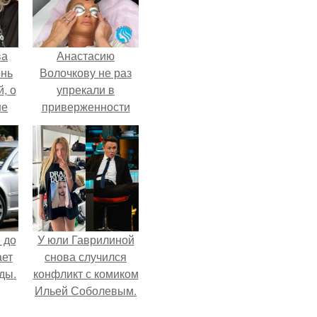
ва
Анастасию
ень
Волочкову не раз
, о
упрекали в
ше
приверженности
ла.
устаревшим бьюти -
процедурам.
 до
У юли Гаврилиной
ает
снова случился
ды.
конфликт с комиком
Ильей Соболевым.