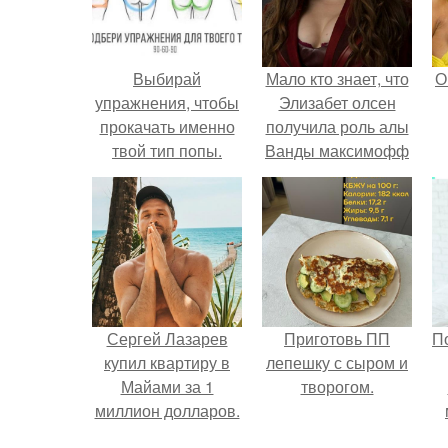
Выбирай
Мало кто знает, что
О
упражнения, чтобы
Элизабет олсен
прокачать именно
получила роль алы
твой тип попы.
Ванды максимофф
не сразу.
Сергей Лазарев
Приготовь ПП
П
купил квартиру в
лепешку с сыром и
Майами за 1
творогом.
миллион долларов.