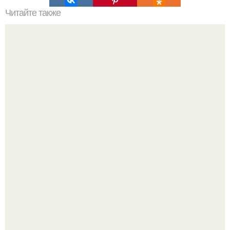
Читайте также
Кыстыбый история возникновения. Кыстыбый.
Кыстыбый - Это национальное татарское блюдо, и
каждая Татарочка знает, как его приготовить.