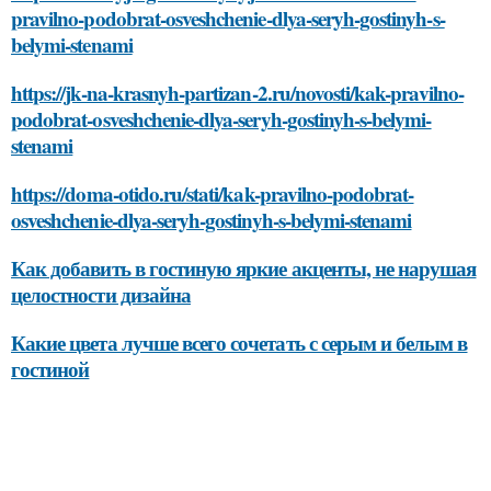
pravilno-podobrat-osveshchenie-dlya-seryh-gostinyh-s-
belymi-stenami
https://jk-na-krasnyh-partizan-2.ru/novosti/kak-pravilno-
podobrat-osveshchenie-dlya-seryh-gostinyh-s-belymi-
stenami
https://doma-otido.ru/stati/kak-pravilno-podobrat-
osveshchenie-dlya-seryh-gostinyh-s-belymi-stenami
Как добавить в гостиную яркие акценты, не нарушая
целостности дизайна
Какие цвета лучше всего сочетать с серым и белым в
гостиной