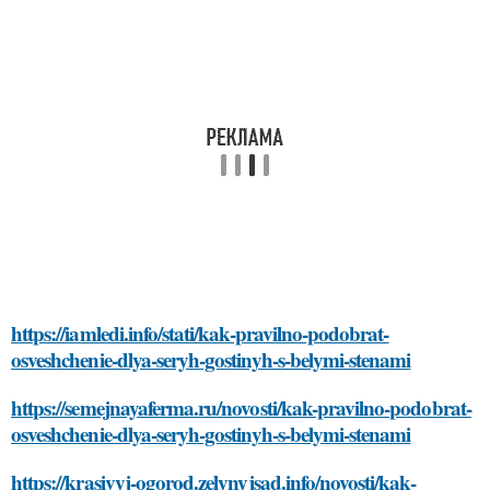
https://iamledi.info/stati/kak-pravilno-podobrat-
osveshchenie-dlya-seryh-gostinyh-s-belymi-stenami
https://semejnayaferma.ru/novosti/kak-pravilno-podobrat-
osveshchenie-dlya-seryh-gostinyh-s-belymi-stenami
https://krasivyj-ogorod.zelynyjsad.info/novosti/kak-