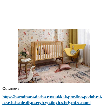
Ссылки:
https://narodnaya-dacha.ru/stati/kak-pravilno-podobrat-
osveshchenie-dlya-seryh-gostinyh-s-belymi-stenami