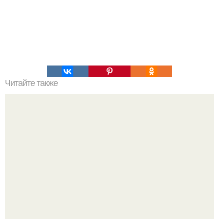
Читайте также
Как правильно высаживать деревья-крупномеры зимой
Анастасию Волочкову не раз упрекали в