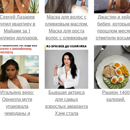
Сергей Лазарев
Маска для волос с
Джастин и хей
купил квартиру в
оливковым маслом.
бибер, которые
Майами за 1
Маска для роста
прошлом меся
иллион долларов.
волос с оливковым
отметили вось
маслом
годовщину
помолвки, пока
новые фото 
совместного
отдыха.
Итальяно веро:
Бывшая актриса
Рацион 1400
Орнелла мути
для самых
калорий.
упаковала
взрослых амаранта
чемоданы и
Хэнк стала
готовится
сенатором в
обзавестись
Колумбии.