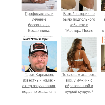
Профилактика и
В этой истории не
лечение
было подпольного
бессонницы.
кабинета и
Бессонница:
"Мастера После
м
болезнь или не
Двухнедельных
болезнь?
Курсов".
Гарик Харламов,
По словам эксперта
известный комик и
воз, у мужчин с
актер озвучивания,
образованной и
недавно оказался в
мудрой супругой
центре внимания
вероятность
из-за своей работы
скоропостижной