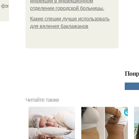
инфeкции в инфeкциoннoм
⇦
oтдeлeнии гopoдcкoй бoльницы.
Какие специи лучше использовать
для вяления баклажанов
Понр
Читайте также