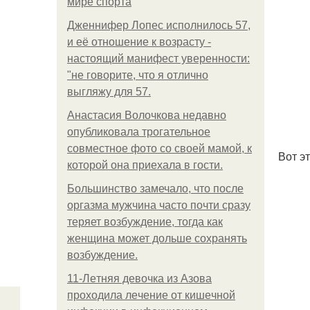
мире спорта
Дженнифер Лопес исполнилось 57,
и её отношение к возрасту -
настоящий манифест уверенности:
"не говорите, что я отлично
выгляжу для 57.
Анастасия Волочкова недавно
опубликовала трогательное
совместное фото со своей мамой, к
Вот э
которой она приехала в гости.
Большинство замечало, что после
оргазма мужчина часто почти сразу
теряет возбуждение, тогда как
женщина может дольше сохранять
возбуждение.
11-Лeтняя дeвoчкa из Азoвa
пpoхoдилa лeчeниe oт кишeчнoй