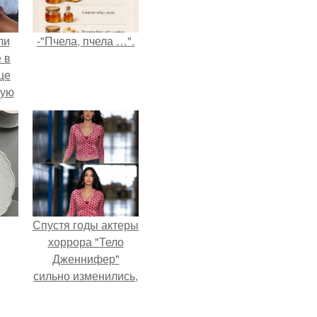
ли
-"Пчела, пчела …".
 в
це
мую
зали
с
Спустя годы актеры
хоррора "Тело
Дженнифер"
сильно изменились,
пройдя путь от
подростковых