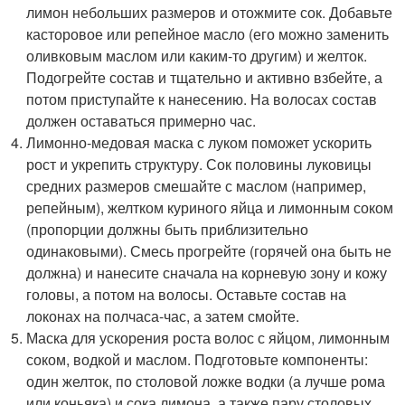
лимон небольших размеров и отожмите сок. Добавьте
касторовое или репейное масло (его можно заменить
оливковым маслом или каким-то другим) и желток.
Подогрейте состав и тщательно и активно взбейте, а
потом приступайте к нанесению. На волосах состав
должен оставаться примерно час.
Лимонно-медовая маска с луком поможет ускорить
рост и укрепить структуру. Сок половины луковицы
средних размеров смешайте с маслом (например,
репейным), желтком куриного яйца и лимонным соком
(пропорции должны быть приблизительно
одинаковыми). Смесь прогрейте (горячей она быть не
должна) и нанесите сначала на корневую зону и кожу
головы, а потом на волосы. Оставьте состав на
локонах на полчаса-час, а затем смойте.
Маска для ускорения роста волос с яйцом, лимонным
соком, водкой и маслом. Подготовьте компоненты:
один желток, по столовой ложке водки (а лучше рома
или коньяка) и сока лимона, а также пару столовых