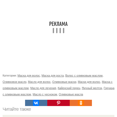
Категории:
Маска для волос
,
Маска для роста
,
Волос с оливковым маслом
,
Оливковое масло
,
Масло для волос
,
Оливковые маски
,
Маски для волос
,
Маска с
оливковым маслом
,
Масло для лечения
,
Кайенский перец
,
Яичный желток
,
Горчица
с оливковым маслом
,
Масло с чесноком
,
Оливковые масла
Читайте также