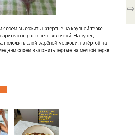
⇨
ым слоем выложить натёртые на крупной тёрке
варительно растереть вилочкой. На тунец
ца положить слой варёной моркови, натёртой на
следним слоем выложить тёртые на мелкой тёрке