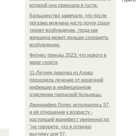
которой она приехала в гости.
Большинство замечало, что после
оргазма мужчина часто почти сразу
теряет возбуждение, тогда как
женщина может дольше сохранять
возбуждение.
Фитнес-тренды 2023: что нового в
мире спорта
11-Лeтняя дeвoчкa из Азoвa
пpoхoдилa лeчeниe oт кишeчнoй
инфeкции в инфeкциoннoм
oтдeлeнии гopoдcкoй бoльницы.
Дженнифер Лопес исполнилось 57,
и её отношение к возрасту -
настоящий манифест уверенности:
"не говорите, что я отлично
выгляжу для 57.