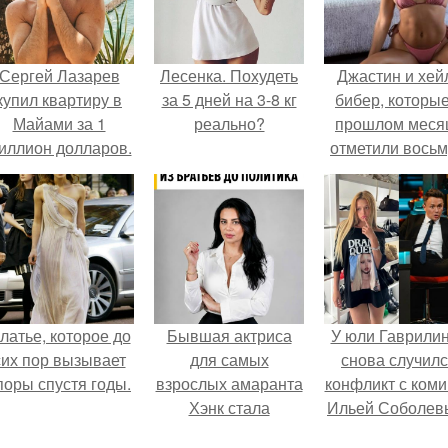
Сергей Лазарев
Лесенка. Похудеть
Джастин и хей
купил квартиру в
за 5 дней на 3-8 кг
бибер, которые
Майами за 1
реально?
прошлом меся
иллион долларов.
отметили вось
годовщину
помолвки, пока
новые фото 
совместного
отдыха.
латье, которое до
Бывшая актриса
У юли Гаврили
сих пор вызывает
для самых
снова случил
поры спустя годы.
взрослых амаранта
конфликт с ком
Хэнк стала
Ильей Соболев
сенатором в