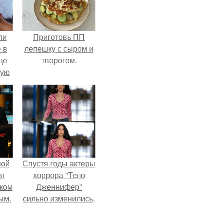
ли
Приготовь ПП
 в
лепешку с сыром и
це
творогом.
мую
зали
с
ной
Спустя годы актеры
ся
хоррора "Тело
иком
Дженнифер"
ым.
сильно изменились,
пройдя путь от