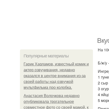
Вку
На 100
Популярные материалы
Б/ж/у -
Гарик Харламов, известный комик и
актер озвучивания, недавно
Ингре
оказался в центре внимания из-за
1 туне
своей работы над озвучкой
2 сыр
мультфильма про колобка.
3 огур
4 яйцо
Анастасия Волочкова недавно
5 морк
опубликовала трогательное
совместное фото со своей мамой, к
Приго