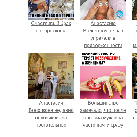
Счастливый брак
Анастасию
по гороскопу.
Волочкову не раз
упрекали в
приверженности
м
устаревшим бьюти -
процедурам.
Анастасия
Большинство
П
Волочкова недавно
замечало, что после
опубликовала
оргазма мужчина
с
трогательное
часто почти сразу
совместное фото
теряет