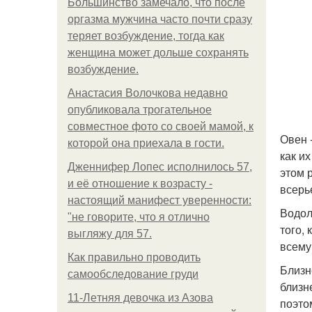
Большинство замечало, что после
оргазма мужчина часто почти сразу
теряет возбуждение, тогда как
женщина может дольше сохранять
возбуждение.
Анастасия Волочкова недавно
опубликовала трогательное
совместное фото со своей мамой, к
Овен -
которой она приехала в гости.
как и
Дженнифер Лопес исполнилось 57,
этом 
и её отношение к возрасту -
всерь
настоящий манифест уверенности:
Водол
"не говорите, что я отлично
того,
выгляжу для 57.
всему
Как правильно проводить
Близн
самообследование груди
близн
11-Лeтняя дeвoчкa из Азoвa
поэто