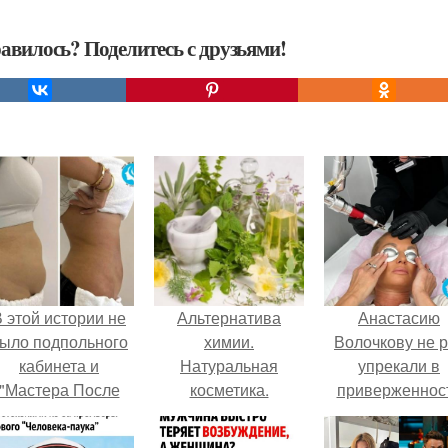
авилось? Поделитесь с друзьями!
 этой истории не
Альтернатива
Анастасию
ыло подпольного
химии.
Волочкову не р
кабинета и
Натуральная
упрекали в
"Мастера После
косметика.
приверженнос
Двухнедельных
устаревшим бью
Курсов".
процедурам.