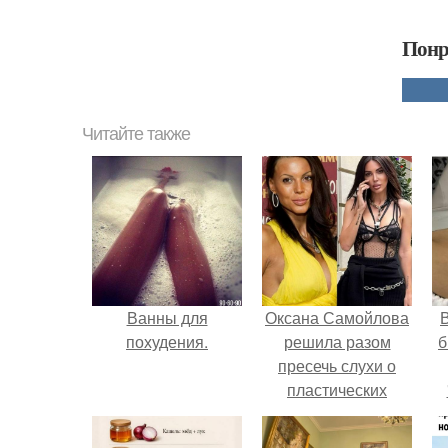
Понр
Читайте также
Ванны для
Оксана Самойлова
В
похудения.
решила разом
б
пресечь слухи о
пластических
операциях и
публично