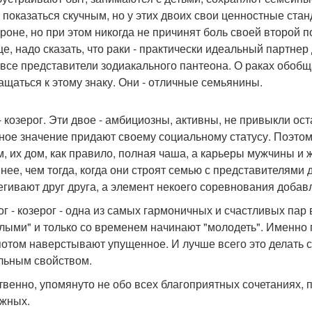
 показаться скучным, но у этих двоих свои ценностные стан
ороне, но при этом никогда не причинят боль своей второй п
е, надо сказать, что раки - практически идеальный партнер
 все представители зодиакального пантеона. О раках обоб
ащаться к этому знаку. Они - отличные семьянины.
- козерог. Эти двое - амбициозны, активны, не привыкли ос
ное значение придают своему социальному статусу. Поэтому 
м, их дом, как правило, полная чаша, а карьеры мужчины и
нее, чем тогда, когда они строят семью с представителями д
егивают друг друга, а элемент некоего соревнования доба
ог - козерог - одна из самых гармоничных и счастливых пар
лыми" и только со временем начинают "молодеть". Именно 
потом наверстывают упущенное. И лучше всего это делать с
льным свойством.
твенно, упомянуто не обо всех благоприятных сочетаниях,
жных.