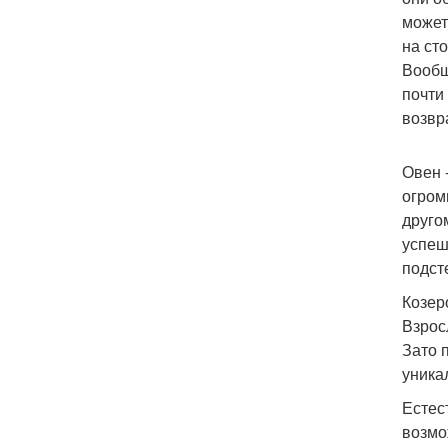
может
на ст
Вообщ
почти
возвр
Овен 
огром
друго
успеш
подст
Козер
Взрос
Зато 
уника
Естес
возмо