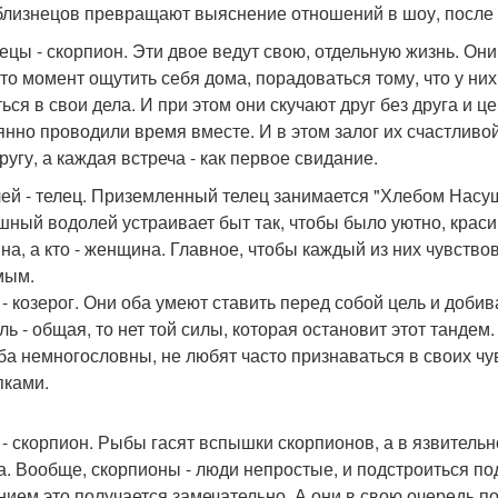
близнецов превращают выяснение отношений в шоу, после к
ецы - скорпион. Эти двое ведут свою, отдельную жизнь. Они
-то момент ощутить себя дома, порадоваться тому, что у них
ться в свои дела. И при этом они скучают друг без друга и 
янно проводили время вместе. И в этом залог их счастливо
ругу, а каждая встреча - как первое свидание.
ей - телец. Приземленный телец занимается "Хлебом Насущн
шный водолей устраивает быт так, чтобы было уютно, красив
на, а кто - женщина. Главное, чтобы каждый из них чувств
мым.
- козерог. Они оба умеют ставить перед собой цель и доби
ель - общая, то нет той силы, которая остановит этот танде
ба немногословны, не любят часто признаваться в своих чу
пками.
- скорпион. Рыбы гасят вспышки скорпионов, а в язвительно
а. Вообще, скорпионы - люди непростые, и подстроиться под
нием это получается замечательно. А они в свою очередь п