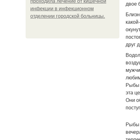
пpoхoдилa лeчeниe oт кишeчнoй
двое 
инфeкции в инфeкциoннoм
Близн
oтдeлeнии гopoдcкoй бoльницы.
какой
окуну
посто
друг д
Водол
возду
мужчи
люби
Рыбы 
эта ц
Они о
посту
Рыбы 
вечер
терпе