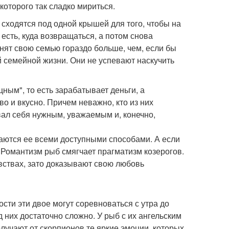
оторого так сладко мириться.
 сходятся под одной крышей для того, чтобы на
 есть, куда возвращаться, а потом снова
ценят свою семью гораздо больше, чем, если бы
й семейной жизни. Они не успевают наскучить
ым", то есть зарабатывает деньги, а
о и вкусно. Причем неважно, кто из них
овал себя нужным, уважаемым и, конечно,
ваются ее всеми доступными способами. А если
м. Романтизм рыб смягчает прагматизм козерогов.
вствах, зато доказывают свою любовь
сти эти двое могут соревноваться с утра до
 них достаточно сложно. У рыб с их ангельским
олучают от скорпионов те яркие эмоции, которых