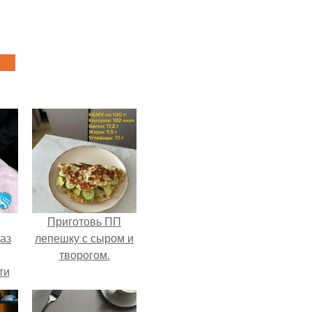
Приготовь ПП
аз
лепешку с сыром и
творогом.
ти
ти -