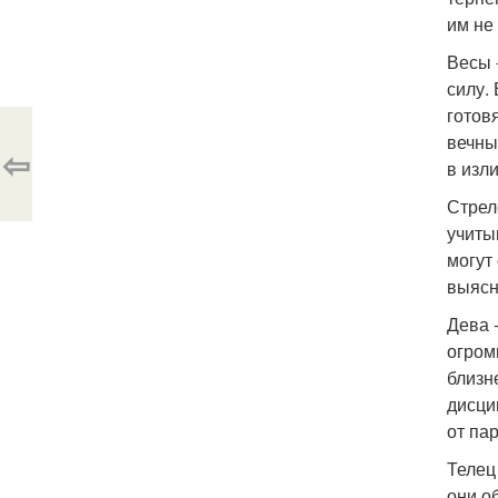
им не
Весы 
силу.
готов
вечны
⇦
в изл
Стрел
учиты
могут
выясн
Дева 
огром
близн
дисци
от па
Телец
они о