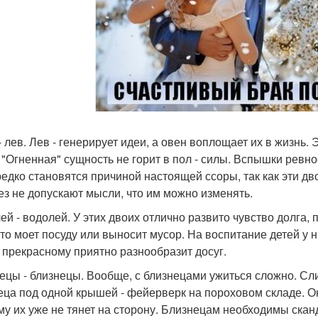
 лев. Лев - генерирует идеи, а овен воплощает их в жизнь. 
х "Огненная" сущность не горит в пол - силы. Вспышки рев
редко становятся причиной настоящей ссоры, так как эти дв
ез не допускают мысли, что им можно изменять.
ей - водолей. У этих двоих отлично развито чувство долга
 кто моет посуду или выносит мусор. На воспитание детей у 
 прекрасному приятно разнообразит досуг.
ецы - близнецы. Вообще, с близнецами ужиться сложно. Сли
еца под одной крышей - фейерверк на пороховом складе. О
му их уже не тянет на сторону. Близнецам необходимы скан