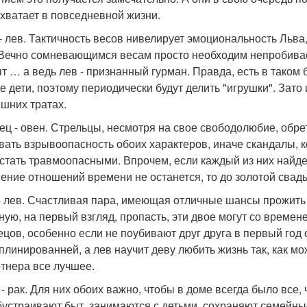
 хватает в повседневной жизни.
- лев. Тактичность весов нивелирует эмоциональность Льва,
 Вечно сомневающимся весам просто необходим непробивае
ят … а ведь лев - признанный гурман. Правда, есть в таком
е дети, поэтому периодически будут делить "игрушки". Зато 
ишних тратах.
ец - овен. Стрельцы, несмотря на свое свободолюбие, обре
вать взрывоопасность обоих характеров, иначе скандалы, 
 стать травмоопасными. Впрочем, если каждый из них найдет
ение отношений времени не останется, то до золотой свад
- лев. Счастливая пара, имеющая отличные шансы прожить
ную, на первый взгляд, пропасть, эти двое могут со времен
ецов, особенно если не поубивают друг друга в первый год
плинированней, а лев научит деву любить жизнь так, как мож
ртнера все лучшее.
 - рак. Для них обоих важно, чтобы в доме всегда было все
бустраивают быт, занимаются с детьми, сохраняют семейные