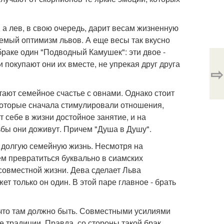
 а лев, в свою очередь, дарит весам жизненную
мый оптимизм львов. А еще весы так вкусно
 браке один "Подводный Камушек": эти двое -
и покупают они их вместе, не упрекая друг друга
⇨
тают семейное счастье с овнами. Однако стоит
которые сначала стимулировали отношения,
 себе в жизни достойное занятие, и на
ьбы они доживут. Причем "Душа в Душу".
 долгую семейную жизнь. Несмотря на
ем превратиться буквально в сиамских
 совместной жизни. Дева сделает Льва
ет только он один. В этой паре главное - брать
, что там должно быть. Совместными усилиями
 традиции. Правда, со стороны такой брак