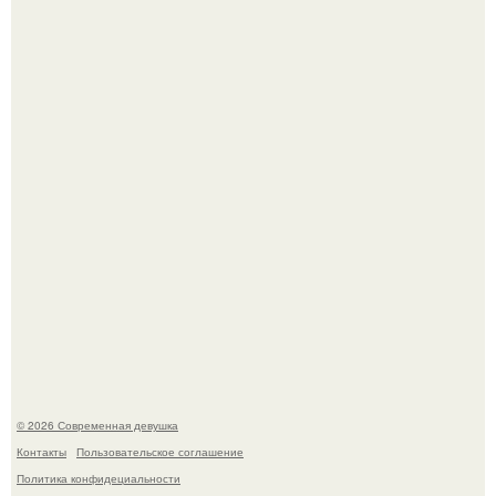
У юли Гаврилиной снова случился конфликт с комиком
Ильей Соболевым.
Рацион 1400 калорий.
© 2026 Современная девушка
Контакты
Пользовательское соглашение
Политика конфидециальности