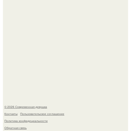
Платье, которое до сих пор вызывает споры спустя годы.
У юли Гаврилиной снова случился конфликт с комиком
Ильей Соболевым.
© 2026 Современная девушка
Контакты
Пользовательское соглашение
Политика конфидециальности
Обратная связь