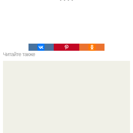
Читайте также
Как организовать свое время для достижения порядка
Один случайный снимок за несколько дней весь