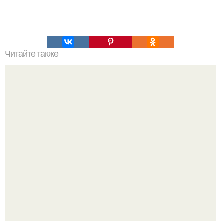
Читайте также
Волочкова рассказала о своих отношениях с марчелом,
которого она в третий раз увезла на Мальдивы в январе.