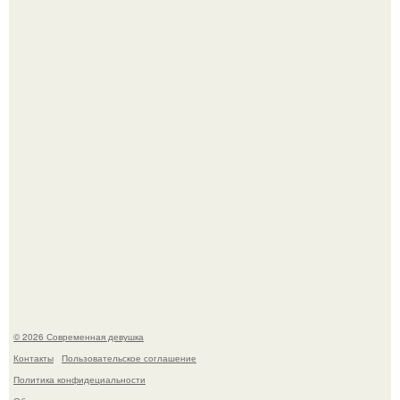
Лишь в том случае, если есть в истории моды идеал, то
это Синди Кроуфорд.
Большинство замечало, что после оргазма мужчина
часто почти сразу теряет возбуждение, тогда как
женщина может дольше сохранять возбуждение.
© 2026 Современная девушка
Контакты
Пользовательское соглашение
Политика конфидециальности