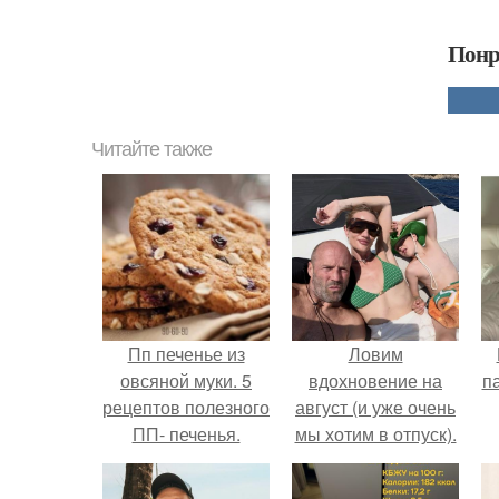
Понр
Читайте также
Пп печенье из
Ловим
овсяной муки. 5
вдохновение на
п
рецептов полезного
август (и уже очень
ПП- печенья.
мы хотим в отпуск).
к