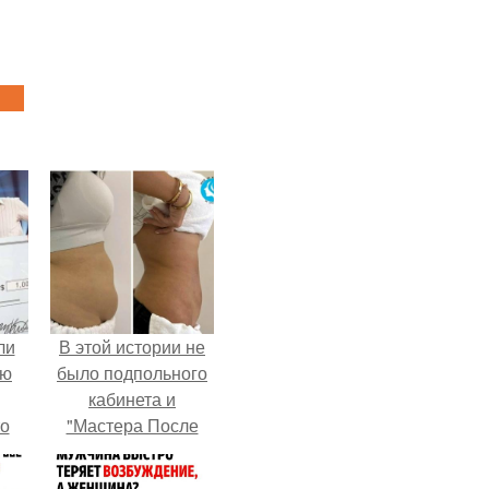
ли
В этой истории не
юю
было подпольного
кабинета и
то
"Мастера После
Двухнедельных
?
Курсов".