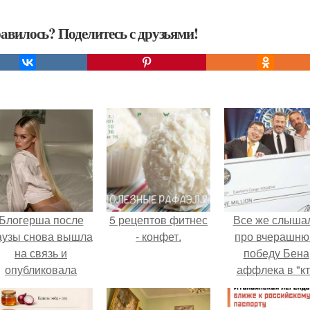
авилось? Поделитесь с друзьями!
Блогерша после
5 рецептов фитнес
Все же слыша
аузы снова вышла
- конфет.
про вчерашн
на связь и
победу Бена
опубликовала
аффлека в "к
свежую серию
хочет стать
адров из спальни.
миллионером