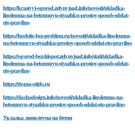
https://krasivyj-ogorod.zelynyjsad.info/novosti/ukladka-
linoleuma-na-betonnuyu-styazhku-prostoy-sposob-sdelat-
eto-pravilno
https://hudeite-bez-problem.ru/novosti/ukladka-linoleuma-
na-betonnuyu-styazhku-prostoy-sposob-sdelat-eto-pravilno
https://ogorod-bez-hlopot.zelynyjsad.info/stati/ukladka-
linoleuma-na-betonnuyu-styazhku-prostoy-sposob-sdelat-
eto-pravilno
https://doma-otido.ru
https://dachadesign.info/novosti/ukladka-linoleuma-na-
betonnuyu-styazhku-prostoy-sposob-sdelat-eto-pravilno
Укладка линолеума на бетон