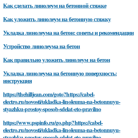
Как сделать линолеум на бетонной стяжке
Как уложить линолеум на бетонную стяжку
Укладка линолеума на бетон: советы и рекомендации
Устройство линолеума на бетон
Как правильно уложить линолеум на бетон
Укладка линолеума на бетонную поверхность:
инструкция
https://thehilljean.com/goto?https://cabel-
electro.ru/novosti/ukladka-linoleuma-na-betonnuyu-
styazhku-prostoy-sposob-sdelat-eto-pravilno
https://www.pspinfo.ru/go.php?https://cabel-
electro.ru/novosti/ukladka-linoleuma-na-betonnuyu-
styazhku-prostoy-sposob-sdelat-eto-pravilno