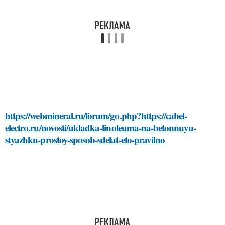
https://webmineral.ru/forum/go.php?https://cabel-
electro.ru/novosti/ukladka-linoleuma-na-betonnuyu-
styazhku-prostoy-sposob-sdelat-eto-pravilno