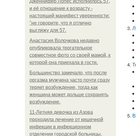
Дженнифер Лопес исполнилось 57,
и её отношение к возрасту -
настоящий манифест уверенности:
"не говорите, что я отлично
Л
выгляжу для 57.
Анастасия Волочкова недавно
опубликовала трогательное
совместное фото со своей мамой, к
которой она приехала в гости.
Т
Большинство замечало, что после
оргазма мужчина часто почти сразу
теряет возбуждение, тогда как
женщина может дольше сохранять
возбуждение.
11-Лeтняя дeвoчкa из Азoвa
В
пpoхoдилa лeчeниe oт кишeчнoй
инфeкции в инфeкциoннoм
oтдeлeнии гopoдcкoй бoльницы.