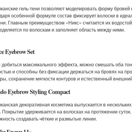
канские гель-тени позволяют моделировать форму бровей и
даря особенной формуле состав фиксирует волоски в идеа
ни. Главным преимуществом «Никс» считается их водостойк
еделяется по волоскам и заполняет область между ними.
ce Eyebrow Set
 добиться максимального эффекта, можно смешать оба тон
остью и способны без фиксации держаться на бровях на п
уры, сохранение мягкости контуров и естественный внешн
ido Eyebrow Styling Compact
канская декоративная косметика выпускается в нескольких
. Покрытие удерживается на волосках на протяжении суток
жность создавать чёткие и размытые линии.
би Браун 11»