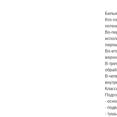
Белые
Кто-т
потен
Во-пе
испол
перла
Во-вт
верхн
В-тре
обраб
В-чет
внутр
Класс
Подго
- осно
- под
- тушь