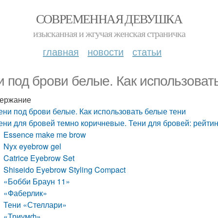
СОВРЕМЕННАЯ ДЕВУШКА
изысканная и жгучая женская страничка
главная
новости
статьи
и под брови белые. Как использоват
ержание
ени под брови белые. Как использовать белые тени
ени для бровей темно коричневые. Тени для бровей: рейт
Essence make me brow
Nyx eyebrow gel
Catrice Eyebrow Set
Shiseido Eyebrow Styling Compact
«Бобби Браун 11»
«Фаберлик»
Тени «Стеллари»
«Триумф»