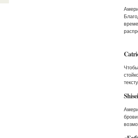
Амери
Благо
време
распр
Catri
Чтобы
стойк
текст
Shise
Амери
брови
возмо
«Боб