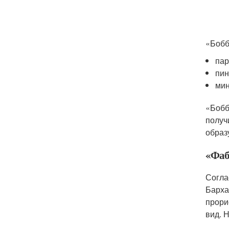
«Бобб
пар
пин
мин
«Бобб
получ
образ
«Фаб
Согла
Барха
прори
вид. 