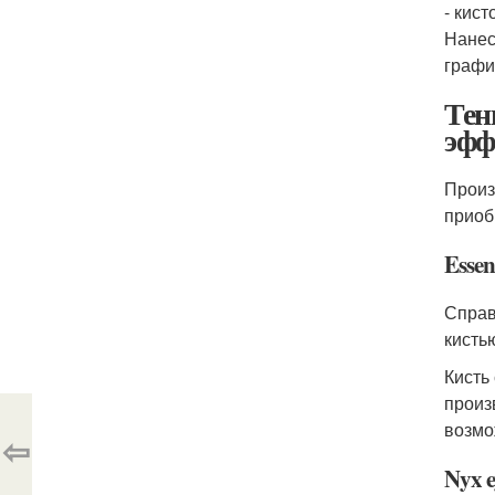
- кис
Нанес
графи
Тен
эфф
Произ
приоб
Esse
Справ
кисть
Кисть
произ
возмо
⇦
Nyx e