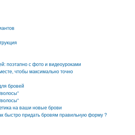
иантов
трукция
ей: поэтапно с фото и видеоуроками
месте, чтобы максимально точно
для бровей
“волосы”
“волосы”
метика на ваши новые брови
Как быстро придать бровям правильную форму ?