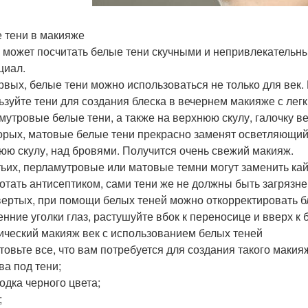
 тени в макияже
о может посчитать белые тени скучными и непривлекательн
циал.
рвых, белые тени можно использоваться не только для век.
ьзуйте тени для создания блеска в вечернем макияже с лег
мутровые белые тени, а также на верхнюю скулу, галочку ве
орых, матовые белые тени прекрасно заменят осветляющий 
юю скулу, над бровями. Получится очень свежий макияж.
тьих, перламутровые или матовые темни могут заменить кай
отать антисептиком, сами тени же не должны быть загрязне
вертых, при помощи белых теней можно откорректировать б
енние уголки глаз, растушуйте вбок к переносице и вверх к 
ический макияж век с использованием белых теней
товьте все, что вам потребуется для создания такого макия
ва под тени;
водка черного цвета;
;