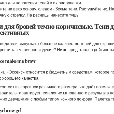
точка дли наложения теней и их растушевки.
ите на веко основу, следом - белые тени. Растушуйте их. 
чную стрелку. На ресницы нанесите тушь.
и для бровей темно коричневые. Тени 
ективных
водители выпускают большое количество теней для окрашив
рести качественное изделие? Ниже представлен рейтинг н
nce make me brow
ка. «Эссенс» относится к бюджетным средствам, которое п
ю хорошего качества.
 состоит из ворсинок различного размера, что даёт возможн
водитель гарантирует появление мгновенного результата 
жно девушками с любым типом кожного покрова. Палетка те
yebrow gel