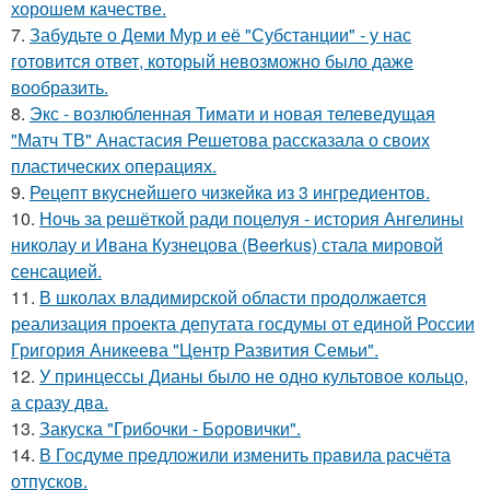
хорошем качестве.
7.
Забудьте о Деми Мур и её "Субстанции" - у нас
готовится ответ, который невозможно было даже
вообразить.
8.
Экс - возлюбленная Тимати и новая телеведущая
"Матч ТВ" Анастасия Решетова рассказала о своих
пластических операциях.
9.
Рецепт вкуснейшего чизкейка из 3 ингредиентов.
10.
Ночь за решёткой ради поцелуя - история Ангелины
николау и Ивана Кузнецова (Beerkus) стала мировой
сенсацией.
11.
В школах владимирской области продолжается
реализация проекта депутата госдумы от единой России
Григория Аникеева "Центр Развития Семьи".
12.
У принцессы Дианы было не одно культовое кольцо,
а сразу два.
13.
Закуска "Грибочки - Боровички".
14.
В Госдуме пpeдложили изменить пpaвила расчёта
отпусков.