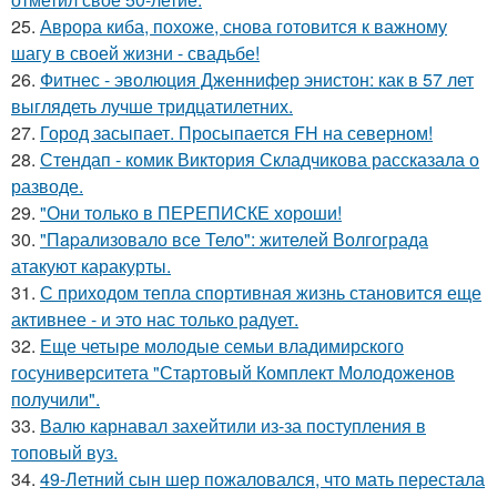
25.
Аврора киба, похоже, снова готовится к важному
шагу в своей жизни - свадьбе!
26.
Фитнес - эволюция Дженнифер энистон: как в 57 лет
выглядеть лучше тридцатилетних.
27.
Город засыпает. Просыпается FH на северном!
28.
Стендап - комик Виктория Складчикова рассказала о
разводе.
29.
"Они только в ПЕРЕПИСКЕ хороши!
30.
"Пapализовало все Тело": жителей Волгограда
атакуют каракурты.
31.
С приходом тепла спортивная жизнь становится еще
активнее - и это нас только радует.
32.
Еще четыре молодые семьи владимирского
госуниверситета "Стартовый Комплект Молодоженов
получили".
33.
Валю карнавал захейтили из-за поступления в
топовый вуз.
34.
49-Летний сын шер пожаловался, что мать перестала