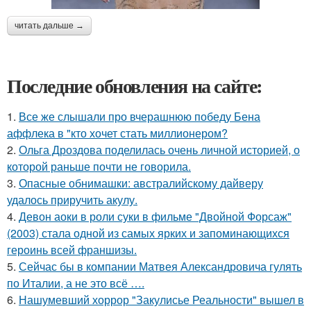
читать дальше →
Последние обновления на сайте:
1.
Все же слышали про вчерашнюю победу Бена
аффлека в "кто хочет стать миллионером?
2.
Ольга Дроздова поделилась очень личной историей, о
которой раньше почти не говорила.
3.
Опасные обнимашки: австралийскому дайверу
удалось приручить акулу.
4.
Девон аоки в роли суки в фильме "Двойной Форсаж"
(2003) стала одной из самых ярких и запоминающихся
героинь всей франшизы.
5.
Сейчас бы в компании Матвея Александровича гулять
по Италии, а не это всё ….
6.
Нашумевший хоррор "Закулисье Реальности" вышел в