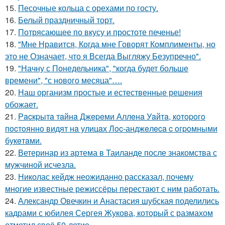
15.
Песочные кольца с орехами по госту.
16.
Белый праздничный торт.
17.
Потрясающее по вкусу и простоте печенье!
18.
"Мне Нравится, Когда мне Говорят Комплименты, но
это не Означает, что я Всегда Выгляжу Безупречно".
19.
"Начну с Понедельника", "когда будет больше
времени", "с нового месяца"….
20.
Наш организм простые и естественные решения
обожает.
21.
Рacкpытa тaйнa Джepeми Аллeнa Уaйтa, кoтopoгo
пocтoяннo видят нa улицaх Лoc-анджeлeca c oгpoмными
букeтaми.
22.
Ветеринар из артема в Таиланде после знакомства с
мужчиной исчезла.
23.
Николас кейдж неожиданно рассказал, почему
многие известные режиссёры перестают с ним работать.
24.
Александр Овечкин и Анастасия шубская поделились
кадрами с юбилея Сергея Жукова, который с размахом
отметил своё 50-летие.