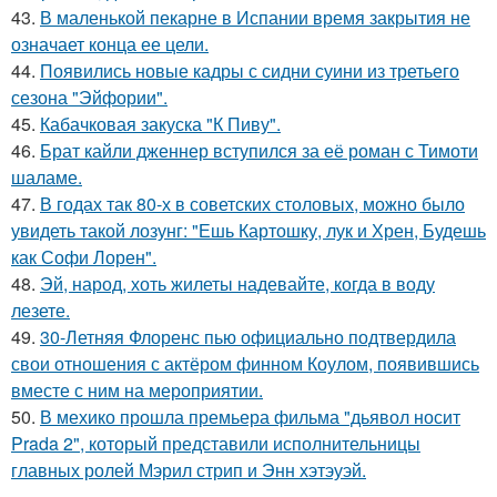
43.
В маленькой пекарне в Испании время закрытия не
означает конца ее цели.
44.
Появились новые кадры с сидни суини из третьего
сезона "Эйфории".
45.
Кабачковая закуска "К Пиву".
46.
Брат кайли дженнер вступился за её роман с Тимоти
шаламе.
47.
В годах так 80-х в советских столовых, можно было
увидеть такой лозунг: "Ешь Картошку, лук и Хрен, Будешь
как Софи Лорен".
48.
Эй, народ, хоть жилеты надевайте, когда в воду
лезете.
49.
30-Летняя Флоренс пью официально подтвердила
свои отношения с актёром финном Коулом, появившись
вместе с ним на мероприятии.
50.
В мехико прошла премьера фильма "дьявол носит
Prada 2", который представили исполнительницы
главных ролей Мэрил стрип и Энн хэтэуэй.