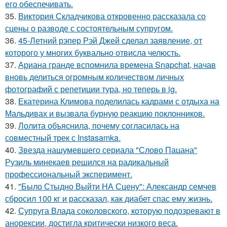
его обеспечивать.
35.
Виктория Складчикова откровенно рассказала со
сцены о разводе с состоятельным супругом.
36.
45-Летний рэпер Рэй Джей сделал заявление, от
которого у многих буквально отвисла челюсть.
37.
Ариана гранде вспомнила времена Snapchat, начав
вновь делиться огромным количеством личных
фотографий с репетиции тура, но теперь в ig.
38.
Екатерина Климова поделилась кадрами с отдыха на
Мальдивах и вызвала бурную реакцию поклонников.
39.
Лолита объяснила, почему согласилась на
совместный трек с Instasamka.
40.
Звезда нашумевшего сериала "Слово Пацана"
Рузиль минекаев решился на радикальный
профессиональный эксперимент.
41.
"Было Стыдно Выйти НА Сцену": Александр семчев
сбросил 100 кг и рассказал, как диабет спас ему жизнь.
42.
Супруга Влада соколовского, которую подозревают в
анорексии, достигла критически низкого веса.