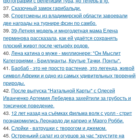
фотографий с репетиции тура, но теперь в ig.
37.
Сказочный замок гарибальди.
38.
Спортсмены из владимирской области завоевали
две награды на турнире фсин по самбо.
39.
39-Летняя модель и многодетная мама Елена
перминова рассказала, как ей удаётся сохранять
плоский живот после четырёх родов.
40.
Лена катина о муже - миллионере: "Он Мыслит
Категориями - Бриллианты, Крутые Тачки, Понты".
41.
Баобаб - это не просто растение, это легенда, живой
символ Африки и одно из самых удивительных творений
природы.
42.
После выпуска "Натальной Карты" с Олесей
Иванченко Артемия Лебедева захейтили за грубость и
токсичное поведение.
43.
12 лет назад на съёмках фильма волк с уолл - стрит
познакомились Леонардо ди каприо и Марго Робби.
44.
Слойки - ватрушки с творогом и джемом.
45.
Остренький салат из огурцов за час "хрустите нa