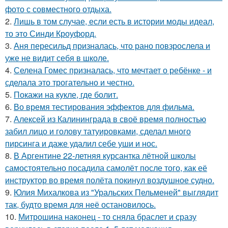
фото с совместного отдыха.
2.
Лишь в том случае, если есть в истории моды идеал,
то это Синди Кроуфорд.
3.
Аня пересильд призналась, что рано повзрослела и
уже не видит себя в школе.
4.
Селена Гомес призналась, что мечтает о ребёнке - и
сделала это трогательно и честно.
5.
Покажи на кукле, где болит.
6.
Во время тестирования эффектов для фильма.
7.
Алексей из Калининграда в своё время полностью
забил лицо и голову татуировками, сделал много
пирсинга и даже удалил себе уши и нос.
8.
В Аргентине 22-летняя курсантка лётной школы
самостоятельно посадила самолёт после того, как её
инструктор во время полёта покинул воздушное судно.
9.
Юлия Михалкова из "Уральских Пельменей" выглядит
так, будто время для неё остановилось.
10.
Митрошина наконец - то сняла браслет и сразу