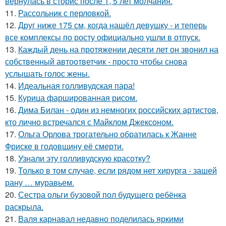
вернулась в сторис после 1, 5 лет молчания.
11.
Рассольник с перловкой.
12.
Друг ниже 175 см, когда нашёл девушку - и теперь
все комплексы по росту официально ушли в отпуск.
13.
Каждый день на протяжении десяти лет он звонил на
собственный автоответчик - просто чтобы снова
услышать голос жены.
14.
Идеальная голливудская пара!
15.
Курица фаршированная рисом.
16.
Дима Билан - один из немногих российских артистов,
кто лично встречался с Майклом Джексоном.
17.
Ольга Орлова трогательно обратилась к Жанне
Фриске в годовщину её смерти.
18.
Узнали эту голливудскую красотку?
19.
Только в том случае, если рядом нет хирурга - зашей
рану … муравьем.
20.
Сестра ольги бузовой пол будущего ребёнка
раскрыла.
21.
Валя карнавал недавно поделилась яркими