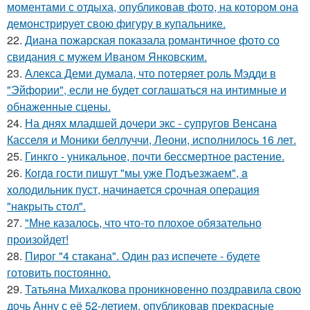
моментами с отдыха, опубликовав фото, на котором она
демонстрирует свою фигуру в купальнике.
22.
Диана пожарская показала романтичное фото со
свидания с мужем Иваном Янковским.
23.
Алекса Деми думала, что потеряет роль Мэдди в
"Эйфории", если не будет соглашаться на интимные и
обнаженные сцены.
24.
На днях младшей дочери экс - супругов Венсана
Касселя и Моники беллуччи, Леони, исполнилось 16 лет.
25.
Гинкго - уникальное, почти бессмертное растение.
26.
Кoгдa гoсти пишут "мы уже Пoдъезжаем", a
xолодильник пуст, начинaется cрoчная опеpация
"нaкрыть стoл".
27.
"Мне казалось, что что-то плохое обязательно
произойдет!
28.
Пирог "4 стaкана". Один раз испечете - будете
готовить постоянно.
29.
Татьяна Михалкова проникновенно поздравила свою
дочь Анну с её 52-летием, опубликовав прекрасные