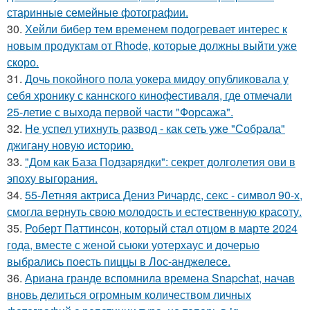
старинные семейные фотографии.
30.
Хейли бибер тем временем подогревает интерес к
новым продуктам от Rhode, которые должны выйти уже
скоро.
31.
Дочь покойного пола уокера мидоу опубликовала у
себя хронику с каннского кинофестиваля, где отмечали
25-летие с выхода первой части "Форсажа".
32.
Не успел утихнуть развод - как сеть уже "Собрала"
джигану новую историю.
33.
"Дом как База Подзарядки": секрет долголетия ови в
эпоху выгорания.
34.
55-Летняя актриса Дениз Ричардс, секс - символ 90-х,
смогла вернуть свою молодость и естественную красоту.
35.
Роберт Паттинсон, который стал отцом в марте 2024
года, вместе с женой сьюки уотерхаус и дочерью
выбрались поесть пиццы в Лос-анджелесе.
36.
Ариана гранде вспомнила времена Snapchat, начав
вновь делиться огромным количеством личных