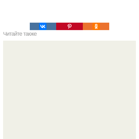
Читайте также
Удивительные прически для тонких волос: как выглядеть
великолепно с любыми волосами